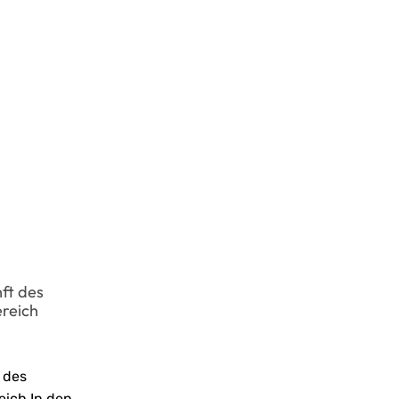
ft des
Bitcoin Casino Vergleich: Die
ereich
besten Krypto Casinos im
Überblick
March 29, 2026
 des
Bitcoin Casino Vergleich: Die besten
eich In den