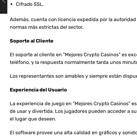
Cifrado SSL.
Además, cuenta con licencia expedida por la autoridad 
normas más estrictas del sector.
Soporte al Cliente
El soporte al cliente en "Mejores Crypto Casinos" es exc
teléfono, y la respuesta normalmente tarda unos minut
Los representantes son amables y siempre están dispue
Experiencia del Usuario
La experiencia de juego en "Mejores Crypto Casinos" es m
de usar y divertida. Los jugadores pueden acceder a su
el lugar que deseen.
El software provee una alta calidad en gráficos y sonid