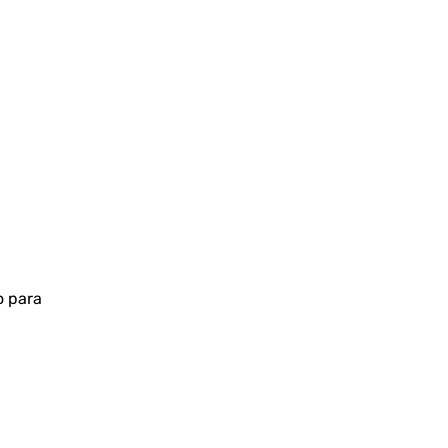
o para