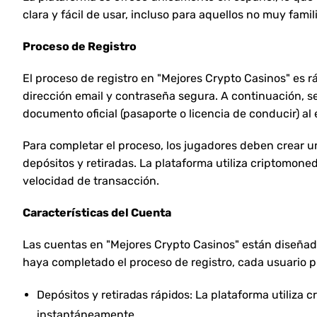
clara y fácil de usar, incluso para aquellos no muy famil
Proceso de Registro
El proceso de registro en "Mejores Crypto Casinos" es 
dirección email y contraseña segura. A continuación, se
documento oficial (pasaporte o licencia de conducir) al
Para completar el proceso, los jugadores deben crear u
depósitos y retiradas. La plataforma utiliza criptomon
velocidad de transacción.
Características del Cuenta
Las cuentas en "Mejores Crypto Casinos" están diseñadas
haya completado el proceso de registro, cada usuario p
Depósitos y retiradas rápidos: La plataforma utiliza c
instantáneamente.