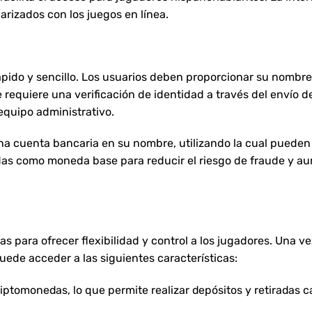
iarizados con los juegos en línea.
rápido y sencillo. Los usuarios deben proporcionar su nombr
 requiere una verificación de identidad a través del envío d
 equipo administrativo.
na cuenta bancaria en su nombre, utilizando la cual pueden 
edas como moneda base para reducir el riesgo de fraude y au
 para ofrecer flexibilidad y control a los jugadores. Una v
uede acceder a las siguientes características:
riptomonedas, lo que permite realizar depósitos y retiradas c