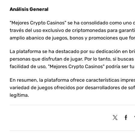
Análisis General
"Mejores Crypto Casinos" se ha consolidado como uno d
través del uso exclusivo de criptomonedas para garant
amplio abanico de juegos, bonos y promociones que fo
La plataforma se ha destacado por su dedicación en bri
personas que disfrutan de jugar. Por lo tanto, si buscas
facilidad de uso, "Mejores Crypto Casinos" podría ser tu
En resumen, la plataforma ofrece características impre
variedad de juegos ofrecidos por desarrolladores de sof
legítima.