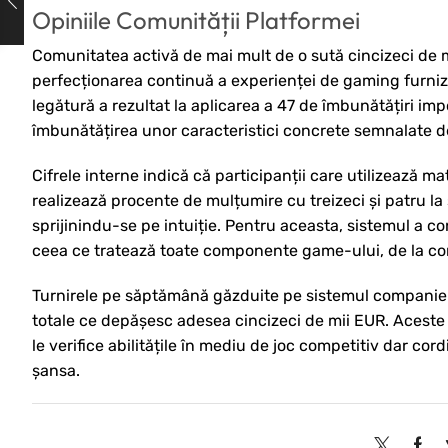
Opiniile Comunității Platformei
Comunitatea activă de mai mult de o sută cincizeci de mi
perfecționarea continuă a experienței de gaming furniza
legătură a rezultat la aplicarea a 47 de îmbunătățiri im
îmbunătățirea unor caracteristici concrete semnalate de 
Cifrele interne indică că participanții care utilizează 
realizează procente de mulțumire cu treizeci și patru la 
sprijinindu-se pe intuiție. Pentru aceasta, sistemul a c
ceea ce tratează toate componente game-ului, de la conc
Turnirele pe săptămână găzduite pe sistemul companiei 
totale ce depășesc adesea cincizeci de mii EUR. Aceste tu
le verifice abilitățile în mediu de joc competitiv dar cord
șansa.