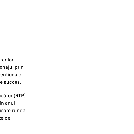
rârilor
onajul prin
venționale
de succes.
ucător (RTP)
în anul
ricare rundă
te de