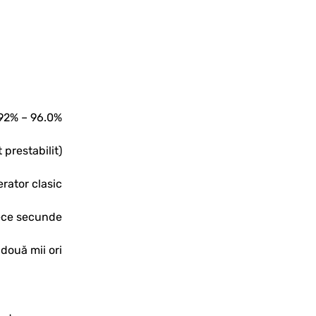
92% – 96.0%
 prestabilit)
ator clasic
ece secunde
 două mii ori