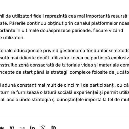
i de utilizatori fideli reprezintă cea mai importantă resursă
te. Părerile continuu obținut prin canalul platformelor noas
portante în ultimele douăsprezece perioade, fiecare vizând
utilizatori.
materiale educaționale privind gestionarea fondurilor și meto
sută mai ridicate decât utilizatorii ceea ce participă exclusiv
onstruit o zonă consacrată de tutoriale video și materiale c
epte de start până la strategii complexe folosite de jucător
adună constant mai mult de cinci mii de participanți, cu câ
rnire furnizează o latură socială experienței și permit utiliz
ial, acolo unde strategia și cunoștințele importă la fel de mul