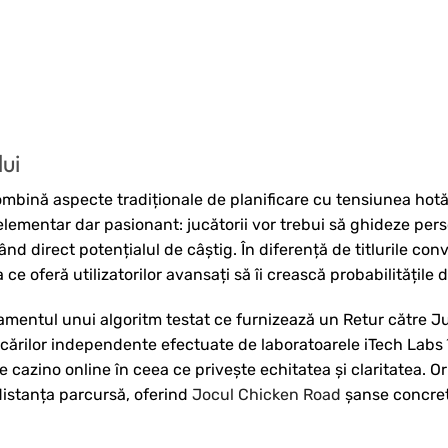
ui
ombină aspecte tradiționale de planificare cu tensiunea hotă
elementar dar pasionant: jucătorii vor trebui să ghideze pers
ând direct potențialul de câștig. În diferență de titlurile con
e oferă utilizatorilor avansați să îi crească probabilitățile 
amentul unui algoritm testat ce furnizează un Retur către J
ificărilor independente efectuate de laboratoarele iTech Labs 
de cazino online în ceea ce privește echitatea și claritatea. O
distanța parcursă, oferind
Jocul Chicken Road
șanse concre