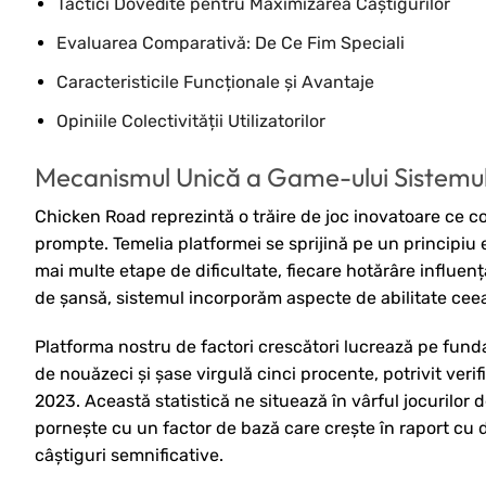
Tactici Dovedite pentru Maximizarea Câștigurilor
Evaluarea Comparativă: De Ce Fim Speciali
Caracteristicile Funcționale și Avantaje
Opiniile Colectivității Utilizatorilor
Mecanismul Unică a Game-ului Sistemul
Chicken Road reprezintă o trăire de joc inovatoare ce c
prompte. Temelia platformei se sprijină pe un principiu 
mai multe etape de dificultate, fiecare hotărâre influenț
de șansă, sistemul incorporăm aspecte de abilitate ceea c
Platforma nostru de factori crescători lucrează pe fund
de nouăzeci și șase virgulă cinci procente, potrivit ver
2023. Această statistică ne situează în vârful jocurilor 
pornește cu un factor de bază care crește în raport cu 
câștiguri semnificative.