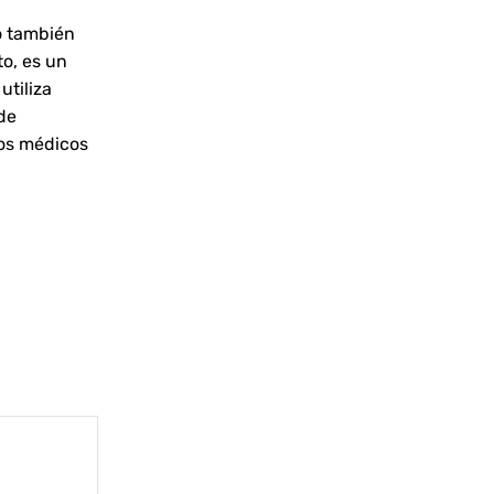
o también
Le Drostanolone, souvent connu sous
o, es un
le nom de Masteron, est un stéroïde
utiliza
injectable très prisé par les
de
bodybuilders et les athlètes. Apprécié
tos médicos
pour sa capacité...
Continue Reading