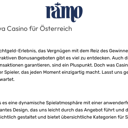
va Casino für Österreich
Echtgeld-Erlebnis, das Vergnügen mit dem Reiz des Gewinn
ttraktiven Bonusangeboten gibt es viel zu entdecken. Auch d
nsaktionen garantieren, sind ein Pluspunkt. Doch was Casi
der Spieler, das jeden Moment einzigartig macht. Lasst uns
wartet.
ass es eine dynamische Spielatmosphäre mit einer anwender
antes Design, das uns leicht durch das Angebot führt und d
htlich gestaltet und bietet übersichtliche Kategorien für S