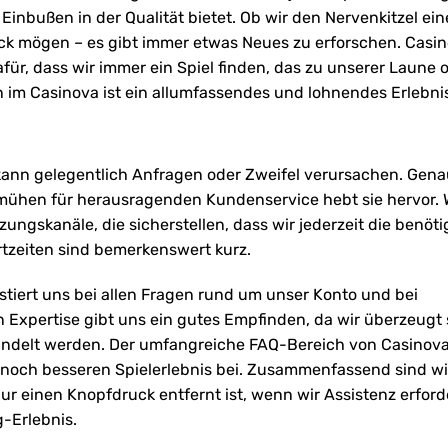
Einbußen in der Qualität bietet. Ob wir den Nervenkitzel ei
ack mögen – es gibt immer etwas Neues zu erforschen. Casi
ür, dass wir immer ein Spiel finden, das zu unserer Laune 
n im Casinova ist ein allumfassendes und lohnendes Erlebni
kann gelegentlich Anfragen oder Zweifel verursachen. Gena
mühen für herausragenden Kundenservice hebt sie hervor. 
ungskanäle, die sicherstellen, dass wir jederzeit die benötig
ortzeiten sind bemerkenswert kurz.
stiert uns bei allen Fragen rund um unser Konto und bei
Expertise gibt uns ein gutes Empfinden, da wir überzeugt 
delt werden. Der umfangreiche FAQ-Bereich von Casinova 
 noch besseren Spielerlebnis bei. Zusammenfassend sind wi
ur einen Knopfdruck entfernt ist, wenn wir Assistenz erford
-Erlebnis.