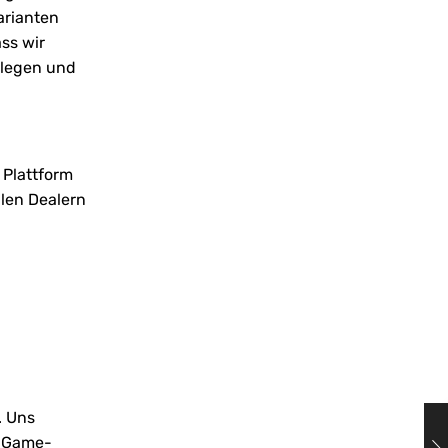
arianten
ass wir
slegen und
 Plattform
llen Dealern
. Uns
e Game-