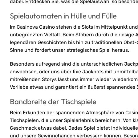
dabei. Entdecken Sie, was die Spielauswahl so besond
Spielautomaten in Hülle und Fülle
Im Casinova Casino stehen die Slots im Mittelpunkt un
unbegrenzten Vielfalt. Beim Stöbern durch die riesig
legendären Geschichten bis hin zu traditionellen Obst-
Sinne und fordert unser strategisches Spiel heraus.
Besonders aufregend sind die unterschiedlichen Jackpo
anwachsen, oder uns über fixe Jackpots mit unmittelb
mitreißenden Storys lässt uns immer wieder wiederkomme
Vorliebe etwas und garantiert ein äußerst spannendes S
Bandbreite der Tischspiele
Beim Erkunden der spannenden Atmosphäre von Casinov
Tischspielen, die unser Spielerlebnis bereichern. Von kl
Geschmack etwas dabei. Jedes Spiel bietet individuell
und unsere Gewinnchancen verbessern können. Besonde