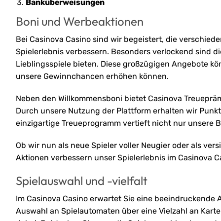
Banküberweisungen
Boni und Werbeaktionen
Bei Casinova Casino sind wir begeistert, die verschi
Spielerlebnis verbessern. Besonders verlockend sind di
Lieblingsspiele bieten. Diese großzügigen Angebote kö
unsere Gewinnchancen erhöhen können.
Neben den Willkommensboni bietet Casinova Treuepräm
Durch unsere Nutzung der Plattform erhalten wir Punkte
einzigartige Treueprogramm vertieft nicht nur unsere
Ob wir nun als neue Spieler voller Neugier oder als ver
Aktionen verbessern unser Spielerlebnis im Casinova C
Spielauswahl und -vielfalt
Im Casinova Casino erwartet Sie eine beeindruckende
Auswahl an Spielautomaten über eine Vielzahl an Kartens