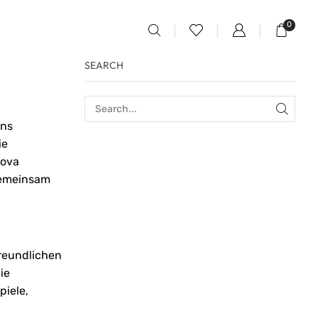
0
SEARCH
ens
ie
nova
 gemeinsam
freundlichen
ie
piele,