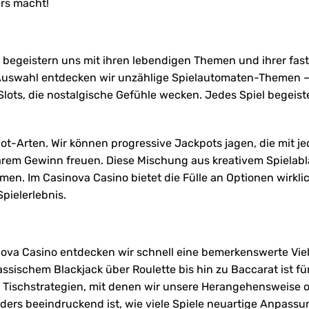
ers macht!
d begeistern uns mit ihren lebendigen Themen und ihrer fast
e Auswahl entdecken wir unzählige Spielautomaten-Themen 
Slots, die nostalgische Gefühle wecken. Jedes Spiel begeist
t-Arten. Wir können progressive Jackpots jagen, die mit j
arem Gewinn freuen. Diese Mischung aus kreativem Spielab
n. Im Casinova Casino bietet die Fülle an Optionen wirklic
pielerlebnis.
a Casino entdecken wir schnell eine bemerkenswerte Viel
assischem Blackjack über Roulette bis hin zu Baccarat ist fü
e Tischstrategien, mit denen wir unsere Herangehensweise 
rs beeindruckend ist, wie viele Spiele neuartige Anpass