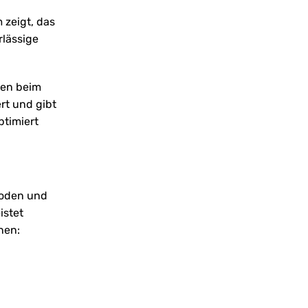
 zeigt, das
rlässige
uen beim
rt und gibt
ptimiert
hoden und
istet
nen: