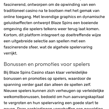
fascinerend, ontworpen om de opwinding van een
traditioneel casino na te bootsen met het gemak van
online toegang. Met levendige graphics en dynamische
geluidseffecten ontwerpt Blaze Spins een boeiende
omgeving die spelers telkens weer terug laat komen.
Kortom, dit platform integreert op doeltreffende wijze
een uitgebreide selectie aan spellen met een
fascinerende sfeer, wat de algehele spelervaring
verrijkt.
Bonussen en promoties voor spelers
Bij Blaze Spins Casino staan klaar verleidelijke
bonussen en promoties op spelers, waardoor de
spanning verder gaat dan alleen de spellen zelf.
Nieuwe spelers kunnen zich verheugen op verleidelijke
welkomstbonussen, bedoeld om hun aanvangskapitaal
te vergroten en hun spelervaring een goede start te
geven. Deze aanbiedingen verschaffen een geweldige