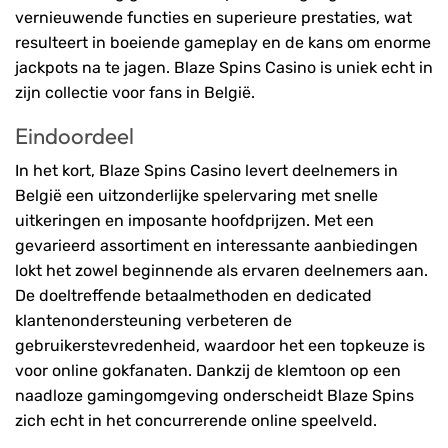
vernieuwende functies en superieure prestaties, wat
resulteert in boeiende gameplay en de kans om enorme
jackpots na te jagen. Blaze Spins Casino is uniek echt in
zijn collectie voor fans in België.
Eindoordeel
In het kort, Blaze Spins Casino levert deelnemers in
België een uitzonderlijke spelervaring met snelle
uitkeringen en imposante hoofdprijzen. Met een
gevarieerd assortiment en interessante aanbiedingen
lokt het zowel beginnende als ervaren deelnemers aan.
De doeltreffende betaalmethoden en dedicated
klantenondersteuning verbeteren de
gebruikerstevredenheid, waardoor het een topkeuze is
voor online gokfanaten. Dankzij de klemtoon op een
naadloze gamingomgeving onderscheidt Blaze Spins
zich echt in het concurrerende online speelveld.