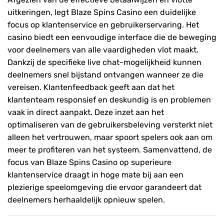
uitkeringen, legt Blaze Spins Casino een duidelijke
focus op klantenservice en gebruikerservaring. Het
casino biedt een eenvoudige interface die de beweging
voor deelnemers van alle vaardigheden vlot maakt.
Dankzij de specifieke live chat-mogelijkheid kunnen
deelnemers snel bijstand ontvangen wanneer ze die
vereisen. Klantenfeedback geeft aan dat het
klantenteam responsief en deskundig is en problemen
vaak in direct aanpakt. Deze inzet aan het
optimaliseren van de gebruikersbeleving versterkt niet
alleen het vertrouwen, maar spoort spelers ook aan om
meer te profiteren van het systeem. Samenvattend, de
focus van Blaze Spins Casino op superieure
klantenservice draagt in hoge mate bij aan een
plezierige speelomgeving die ervoor garandeert dat
deelnemers herhaaldelijk opnieuw spelen.