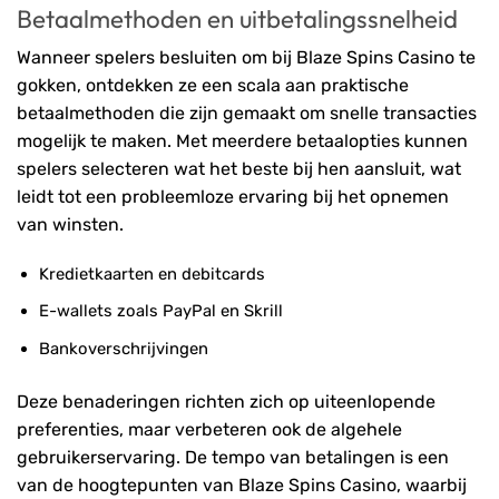
Betaalmethoden en uitbetalingssnelheid
Wanneer spelers besluiten om bij Blaze Spins Casino te
gokken, ontdekken ze een scala aan praktische
betaalmethoden die zijn gemaakt om snelle transacties
mogelijk te maken. Met meerdere betaalopties kunnen
spelers selecteren wat het beste bij hen aansluit, wat
leidt tot een probleemloze ervaring bij het opnemen
van winsten.
Kredietkaarten en debitcards
E-wallets zoals PayPal en Skrill
Bankoverschrijvingen
Deze benaderingen richten zich op uiteenlopende
preferenties, maar verbeteren ook de algehele
gebruikerservaring. De tempo van betalingen is een
van de hoogtepunten van Blaze Spins Casino, waarbij