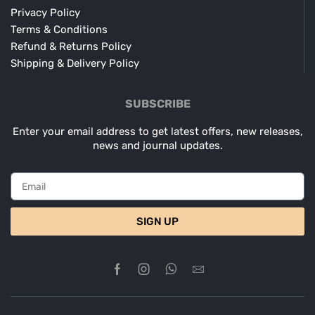
Privacy Policy
Terms & Conditions
Refund & Returns Policy
Shipping & Delivery Policy
SUBSCRIBE
Enter your email address to get latest offers, new releases,
news and journal updates.
SIGN UP