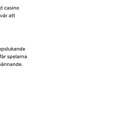
gt casino
vår att
uppslukande
får spelarna
spännande.