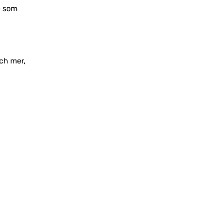
e som
ch mer,