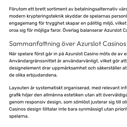
Förutom ett brett sortiment av betalningsalternativ vä
modern krypteringsteknik skyddar de spelarnas personli
engagemang för trygghet skapar en pålitlig miljö, vilket 
oroa sig för möjliga faror. Överlag balanserar Azurslot
Sammanfattning över Azurslot Casinos 
När spelare först går in på Azurslot Casino möts de av
Användargränssnittet är användarvänligt, vilket gör att
designelement drar uppmärksamhet och säkerställer att
de olika erbjudandena.
Layouten är systematiskt organiserad, med relevant info
grafik höjer den allmänna estetiken utan att överväld
genom responsiv design, som sömlöst justerar sig till ol
Casinos design tilltalar inte bara synmässigt utan priorit
spelarna.