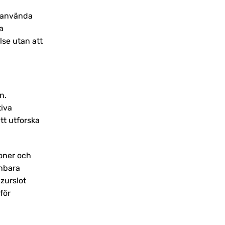
t använda
a
lse utan att
n.
tiva
tt utforska
ioner och
enbara
Azurslot
för