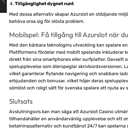
Tillgänglighet dygnet runt
Med dessa alternativ skapar Azurslot en stödjande miljö 
behöva oroa sig för olösta problem.
Mobilspel: Få tillgång till Azurslot när 
Med den bärbara teknologins utveckling kan spelare enke
Plattformens fördelar med mobilt spelande inkluderar kom
direkt från sina smartphones eller surfplattor. Oavset
spelupplevelse som återspeglar skrivbordsversionen. La
vilket garanterar flytande navigering och snabbare ladd
erbjudanden och bonusar, vilket höjer deras spelupplev
sömlöst och roligt sätt för svenska spelare att njuta av si
Slutsats
Avslutningsvis kan man säga att Azurslot Casino utmärk
tillhandahåller en användarvänlig upplevelse och ett o
betalningsalternativ och kundtjänst 24/7 kan spelarna 