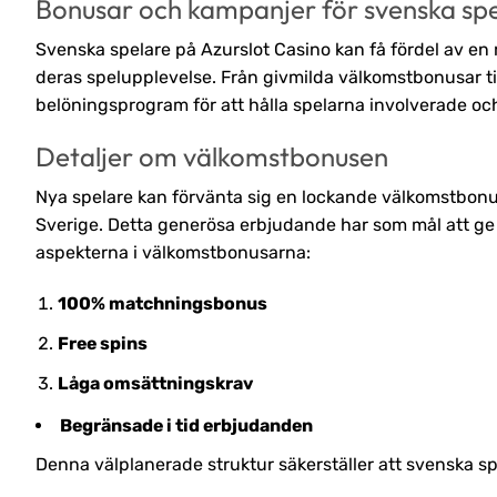
Bonusar och kampanjer för svenska sp
Svenska spelare på Azurslot Casino kan få fördel av en 
deras spelupplevelse. Från givmilda välkomstbonusar til
belöningsprogram för att hålla spelarna involverade o
Detaljer om välkomstbonusen
Nya spelare kan förvänta sig en lockande välkomstbonus
Sverige. Detta generösa erbjudande har som mål att ge
aspekterna i välkomstbonusarna:
100% matchningsbonus
Free spins
Låga omsättningskrav
Begränsade i tid erbjudanden
Denna välplanerade struktur säkerställer att svenska s