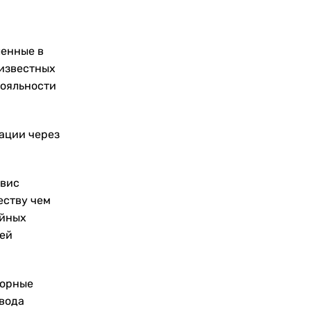
ленные в
 известных
лояльности
ации через
рвис
еству чем
ойных
лей
торные
ывода