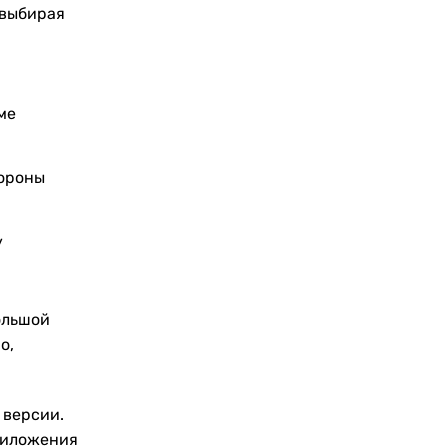
 выбирая
ме
тороны
у
ольшой
о,
 версии.
приложения