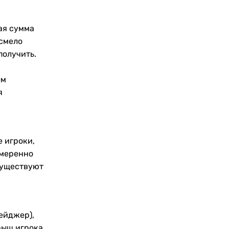
ая сумма
 смело
получить.
ым
я
 игроки,
амеренно
существуют
вейджер),
рыш игрока