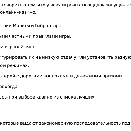
 говорить о том, что у всех игровых площадок запущены 
 онлайн-казино.
нзии Мальты и Гибралтара.
ыми честными правилами игры.
и игровой счет.
игурировать их на низкую отдачу или установить разну
ном режимах.
отерей с дорогими подарками и денежными призами.
авсегда.
сы при выборе казино из списка лучших.
 которые выдают закономерную последовательность под