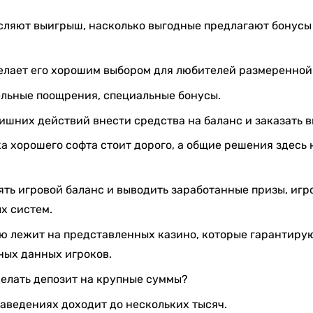
исляют выигрыш, насколько выгодные предлагают бонусы
елает его хорошим выбором для любителей размеренной
льные поощрения, специальные бонусы.
ишних действий внести средства на баланс и заказать в
ка хорошего софта стоит дорого, а общие решения здесь 
нять игровой баланс и выводить заработанные призы, игр
х систем.
ю лежит на представленных казино, которые гарантиру
ных данных игроков.
делать депозит на крупные суммы?
заведениях доходит до нескольких тысяч.