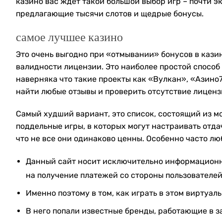
казино вас ждет такой большой выбор игр – почти э
предлагающие тысячи слотов и щедрые бонусы.
самое лучшее казино
Это очень выгодно при «отмывании» бонусов в казин
валидности лицензии. Это наиболее простой способ 
наверняка что такие проекты как «Вулкан», «Азино
найти любые отзывы и проверить отсутствие лицензи
Самый худший вариант, это список, состоящий из м
поддельные игры, в которых могут настраивать отда
что не все они одинаково ценны. Особенно часто лю
Данный сайт носит исключительно информационны
на получение платежей со стороны пользователей
Именно поэтому в том, как играть в этом виртуал
В него попали известные бренды, работающие в з