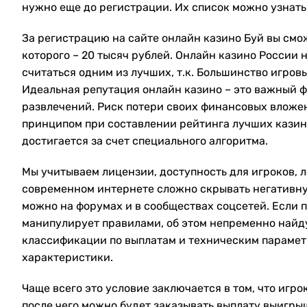
нужно еще до регистрации. Их список можно узнать
За регистрацию на сайте онлайн казино Буй вы смо
которого – 20 тысяч рублей. Онлайн казино России 
считаться одним из лучших, т.к. Большинство игровы
Идеальная репутация онлайн казино – это важный ф
развлечений. Риск потери своих финансовых вложе
принципом при составлении рейтинга лучших казин
достигается за счет специального алгоритма.
Мы учитываем лицензии, доступность для игроков, л
современном интернете сложно скрывать негативну
можно на форумах и в сообществах соцсетей. Если
манипулирует правилами, об этом непременно найду
классификации по выплатам и техническим парамет
характеристики.
Чаще всего это условие заключается в том, что игро
после чего можно будет заказывать выплату выигры