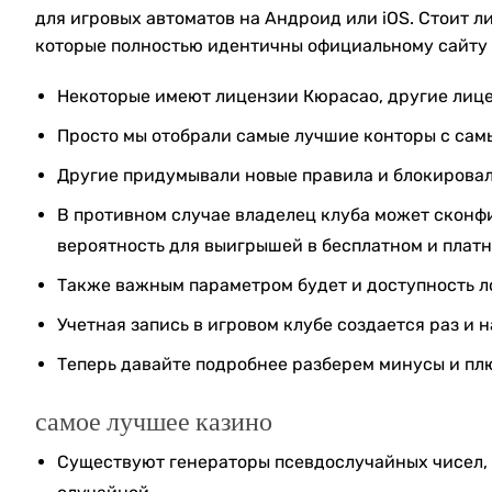
для игровых автоматов на Андроид или iOS. Стоит ли
которые полностью идентичны официальному сайту
Некоторые имеют лицензии Кюрасао, другие лице
Просто мы отобрали самые лучшие конторы с сам
Другие придумывали новые правила и блокировал
В противном случае владелец клуба может сконф
вероятность для выигрышей в бесплатном и плат
Также важным параметром будет и доступность л
Учетная запись в игровом клубе создается раз и н
Теперь давайте подробнее разберем минусы и плю
самое лучшее казино
Существуют генераторы псевдослучайных чисел,