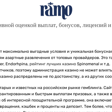
ивной оценкой выплат, бонусов, лицензий и
т максимально выгодные условия и уникальная бонусная
м азартные развлечения от топовых провайдеров. Это т
ger, Endorhpina,
рейтинг лучших казино
Spinomenal и т.д.
тчиков, поэтому администрация казино не может влиять
казино распределены не по достоинству, а из других со
тарых и известных на российском рынке гемблинга. Сай
арантированным и быстрым выплатам призовых, а также
и об интересной поощрительной программе, она включает
ращения, кэшбек и проценты на депозит. Тем более, что