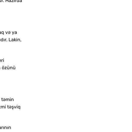
r. Hazırda
aq və ya
ır. Lakin,
ri
n özünü
ş təmin
zmi təşviq
arının