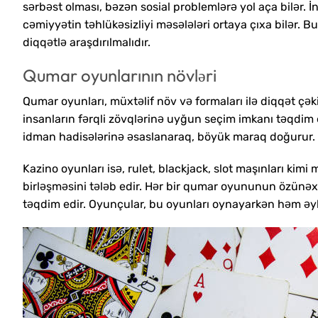
sərbəst olması, bəzən sosial problemlərə yol aça bilər. İ
cəmiyyətin təhlükəsizliyi məsələləri ortaya çıxa bilər. 
diqqətlə araşdırılmalıdır.
Qumar oyunlarının növləri
Qumar oyunları, müxtəlif növ və formaları ilə diqqət çəkir
insanların fərqli zövqlərinə uyğun seçim imkanı təqdim 
idman hadisələrinə əsaslanaraq, böyük maraq doğurur.
Kazino oyunları isə, rulet, blackjack, slot maşınları kimi
birləşməsini tələb edir. Hər bir qumar oyununun özünəxas
təqdim edir. Oyunçular, bu oyunları oynayarkən həm əyl