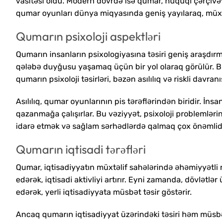
vasitəsi oldu. Modern dövrdə isə qumar, hüquqi çərçivə
qumar oyunları dünya miqyasında geniş yayılaraq, müxtəli
Qumarın psixoloji aspektləri
Qumarın insanların psixologiyasına təsiri geniş araşdır
qələbə duyğusu yaşamaq üçün bir yol olaraq görülür. Bu, 
qumarın psixoloji təsirləri, bəzən asılılıq və riskli davranı
Asılılıq, qumar oyunlarının pis tərəflərindən biridir. İns
qazanmağa çalışırlar. Bu vəziyyət, psixoloji problemlə
idarə etmək və sağlam sərhədlərdə qalmaq çox önəmlidi
Qumarın iqtisadi tərəfləri
Qumar, iqtisadiyyatın müxtəlif sahələrində əhəmiyyətli r
edərək, iqtisadi aktivliyi artırır. Eyni zamanda, dövlətlə
edərək, yerli iqtisadiyyata müsbət təsir göstərir.
Ancaq qumarın iqtisadiyyat üzərindəki təsiri həm müsbə