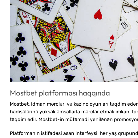
Mostbet platforması haqqında
Mostbet, idman mərcləri və kazino oyunları təqdim edən e
hadisələrinə yüksək əmsallarla mərclər etmək imkanı tan
təqdim edir. Mostbet-in mütəmadi yenilənən promosyonla
Platformanın istifadəsi asan interfeysi, hər yaş qrupund