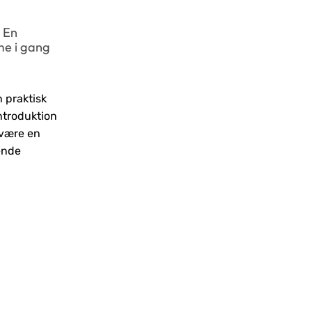
 En
Guida passo passo per vincere nel
me i gang
gioco d'azzardo
April 17, 2026
0
 praktisk
Guida passo passo per vincere nel
ntroduktion
gioco d'azzardo Comprendere le basi
 være en
del gioco d’azzardo Il gioco d’azzardo
ende
è un’attività che affascina molte
persone, ma è...
Continue Reading