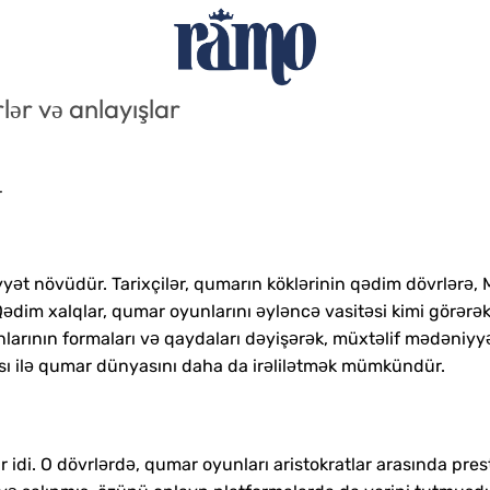
ər və anlayışlar
r
iyyət növüdür. Tarixçilər, qumarın köklərinin qədim dövrlərə, M
ədim xalqlar, qumar oyunlarını əyləncə vasitəsi kimi görərək,
larının formaları və qaydaları dəyişərək, müxtəlif mədəniyyə
ı ilə qumar dünyasını daha da irəlilətmək mümkündür.
 idi. O dövrlərdə, qumar oyunları aristokratlar arasında pre