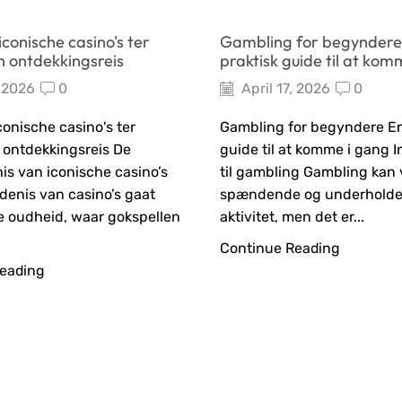
conische casino's ter
Gambling for begyndere
n ontdekkingsreis
praktisk guide til at kom
, 2026
0
April 17, 2026
0
onische casino's ter
Gambling for begyndere En
 ontdekkingsreis De
guide til at komme i gang I
is van iconische casino’s
til gambling Gambling kan
denis van casino’s gaat
spændende og underhold
de oudheid, waar gokspellen
aktivitet, men det er...
Continue Reading
eading