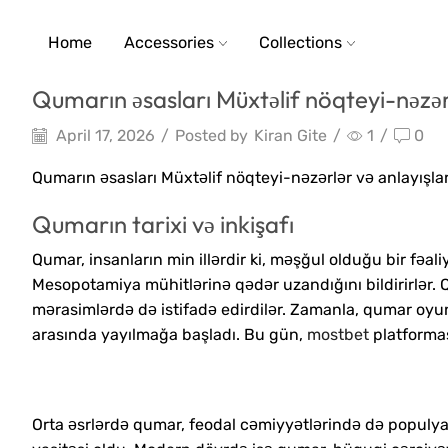
Home
Accessories
Collections
Qumarın əsasları Müxtəlif nöqteyi-nəzərl
April 17, 2026
/
Posted by
Kiran Gite
/
1
/
0
Qumarın əsasları Müxtəlif nöqteyi-nəzərlər və anlayışla
Qumarın tarixi və inkişafı
Qumar, insanların min illərdir ki, məşğul olduğu bir fəal
Mesopotamiya mühitlərinə qədər uzandığını bildirirlər. Q
mərasimlərdə də istifadə edirdilər. Zamanla, qumar oyun
arasında yayılmağa başladı. Bu gün,
mostbet
platformas
Orta əsrlərdə qumar, feodal cəmiyyətlərində də populyar