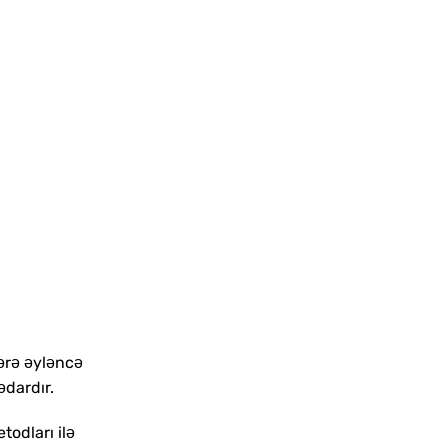
n
lərə əyləncə
ədardır.
todları ilə