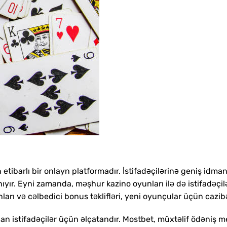
tibarlı bir onlayn platformadır. İstifadəçilərinə geniş idma
ıyır. Eyni zamanda, məşhur kazino oyunları ilə də istifadəçi
rı və cəlbedici bonus təklifləri, yeni oyunçular üçün cazib
an istifadəçilər üçün əlçatandır. Mostbet, müxtəlif ödəniş me