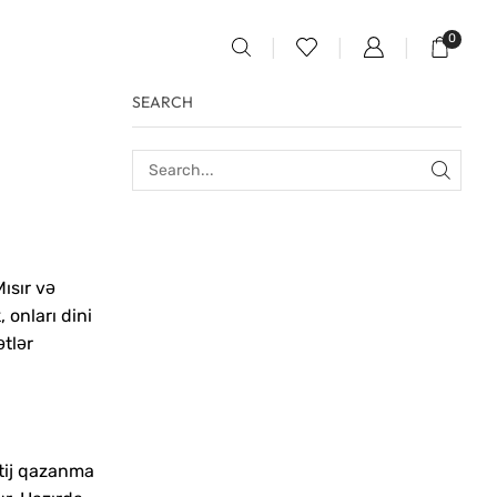
0
SEARCH
ısır və
 onları dini
tlər
stij qazanma