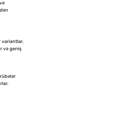
 və
ndən
 variantlar,
r və geniş
crübələr
lar.