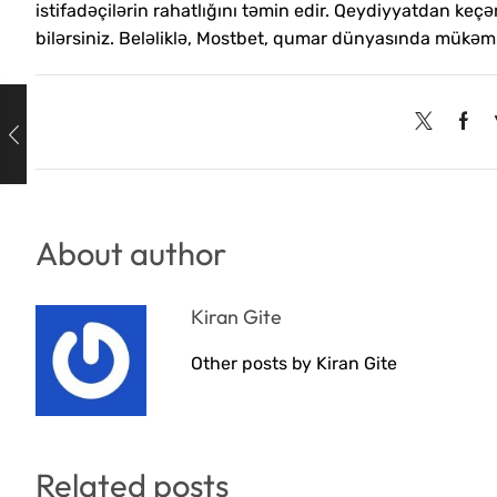
istifadəçilərin rahatlığını təmin edir. Qeydiyyatdan ke
bilərsiniz. Beləliklə, Mostbet, qumar dünyasında mükəmm
About author
Kiran Gite
Other posts by Kiran Gite
Related posts