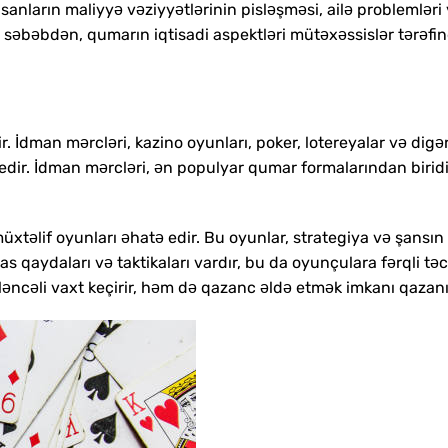
nsanların maliyyə vəziyyətlərinin pisləşməsi, ailə problemləri
Bu səbəbdən, qumarın iqtisadi aspektləri mütəxəssislər tərəfi
. İdman mərcləri, kazino oyunları, poker, lotereyalar və digər
edir. İdman mərcləri, ən populyar qumar formalarından biridi
 müxtəlif oyunları əhatə edir. Bu oyunlar, strategiya və şansın
 qaydaları və taktikaları vardır, bu da oyunçulara fərqli tə
əncəli vaxt keçirir, həm də qazanc əldə etmək imkanı qazanır