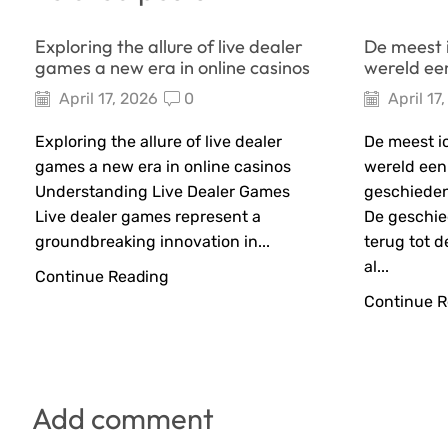
Exploring the allure of live dealer
De meest i
games a new era in online casinos
wereld ee
April 17, 2026
0
April 17
Exploring the allure of live dealer
De meest ic
games a new era in online casinos
wereld een
Understanding Live Dealer Games
geschieden
Live dealer games represent a
De geschie
groundbreaking innovation in...
terug tot 
al...
Continue Reading
Continue R
Add comment