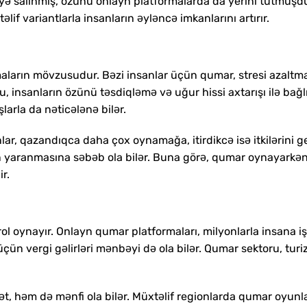
yə salınmış, özünü onlayn platformalarda da yerini tutmuşdu
f variantlarla insanların əyləncə imkanlarını artırır.
maların mövzusudur. Bəzi insanlar üçün qumar, stresi azaltm
insanların özünü təsdiqləmə və uğur hissi axtarışı ilə bağlıd
şlarla da nəticələnə bilər.
anlar, qazandıqca daha çox oynamağa, itirdikcə isə itkilərini ge
rin yaranmasına səbəb ola bilər. Buna görə, qumar oynayarkə
r.
ol oynayır. Onlayn qumar platformaları, milyonlarla insana i
r üçün vergi gəlirləri mənbəyi də ola bilər. Qumar sektoru, turi
t, həm də mənfi ola bilər. Müxtəlif regionlarda qumar oyunl