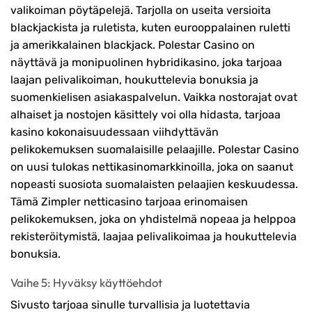
valikoiman pöytäpelejä. Tarjolla on useita versioita
blackjackista ja ruletista, kuten eurooppalainen ruletti
ja amerikkalainen blackjack. Polestar Casino on
näyttävä ja monipuolinen hybridikasino, joka tarjoaa
laajan pelivalikoiman, houkuttelevia bonuksia ja
suomenkielisen asiakaspalvelun. Vaikka nostorajat ovat
alhaiset ja nostojen käsittely voi olla hidasta, tarjoaa
kasino kokonaisuudessaan viihdyttävän
pelikokemuksen suomalaisille pelaajille. Polestar Casino
on uusi tulokas nettikasinomarkkinoilla, joka on saanut
nopeasti suosiota suomalaisten pelaajien keskuudessa.
Tämä Zimpler netticasino tarjoaa erinomaisen
pelikokemuksen, joka on yhdistelmä nopeaa ja helppoa
rekisteröitymistä, laajaa pelivalikoimaa ja houkuttelevia
bonuksia.
Vaihe 5: Hyväksy käyttöehdot
Sivusto tarjoaa sinulle turvallisia ja luotettavia