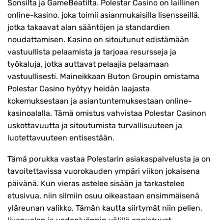
Sonsilta ja GameBeatilta. Polestar Casino on laillinen
online-kasino, joka toimii asianmukaisilla lisensseillä,
jotka takaavat alan sääntöjen ja standardien
noudattamisen. Kasino on sitoutunut edistämään
vastuullista pelaamista ja tarjoaa resursseja ja
työkaluja, jotka auttavat pelaajia pelaamaan
vastuullisesti. Maineikkaan Buton Groupin omistama
Polestar Casino hyötyy heidän laajasta
kokemuksestaan ja asiantuntemuksestaan online-
kasinoalalla. Tämä omistus vahvistaa Polestar Casinon
uskottavuutta ja sitoutumista turvallisuuteen ja
luotettavuuteen entisestään.
Tämä porukka vastaa Polestarin asiakaspalvelusta ja on
tavoitettavissa vuorokauden ympäri viikon jokaisena
päivänä. Kun vieras astelee sisään ja tarkastelee
etusivua, niin silmiin osuu oikeastaan ensimmäisenä
yläreunan valikko. Tämän kautta siirtymät niin pelien,