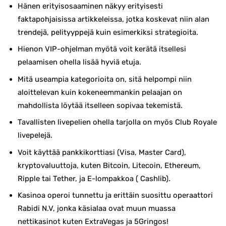
Hänen erityisosaaminen näkyy erityisesti
faktapohjaisissa artikkeleissa, jotka koskevat niin alan
trendejä, pelityyppejä kuin esimerkiksi strategioita.
Hienon VIP-ohjelman myötä voit kerätä itsellesi
pelaamisen ohella lisää hyviä etuja.
Mitä useampia kategorioita on, sitä helpompi niin
aloittelevan kuin kokeneemmankin pelaajan on
mahdollista löytää itselleen sopivaa tekemistä.
Tavallisten livepelien ohella tarjolla on myös Club Royale
livepelejä.
Voit käyttää pankkikorttiasi (Visa, Master Card),
kryptovaluuttoja, kuten Bitcoin, Litecoin, Ethereum,
Ripple tai Tether, ja E-lompakkoa ( Cashlib).
Kasinoa operoi tunnettu ja erittäin suosittu operaattori
Rabidi N.V, jonka käsialaa ovat muun muassa
nettikasinot kuten ExtraVegas ja 5Gringos!