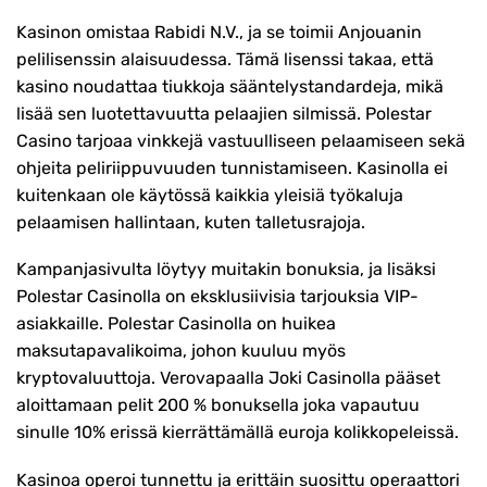
Kasinon omistaa Rabidi N.V., ja se toimii Anjouanin
pelilisenssin alaisuudessa. Tämä lisenssi takaa, että
kasino noudattaa tiukkoja sääntelystandardeja, mikä
lisää sen luotettavuutta pelaajien silmissä. Polestar
Casino tarjoaa vinkkejä vastuulliseen pelaamiseen sekä
ohjeita peliriippuvuuden tunnistamiseen. Kasinolla ei
kuitenkaan ole käytössä kaikkia yleisiä työkaluja
pelaamisen hallintaan, kuten talletusrajoja.
Kampanjasivulta löytyy muitakin bonuksia, ja lisäksi
Polestar Casinolla on eksklusiivisia tarjouksia VIP-
asiakkaille. Polestar Casinolla on huikea
maksutapavalikoima, johon kuuluu myös
kryptovaluuttoja. Verovapaalla Joki Casinolla pääset
aloittamaan pelit 200 % bonuksella joka vapautuu
sinulle 10% erissä kierrättämällä euroja kolikkopeleissä.
Kasinoa operoi tunnettu ja erittäin suosittu operaattori