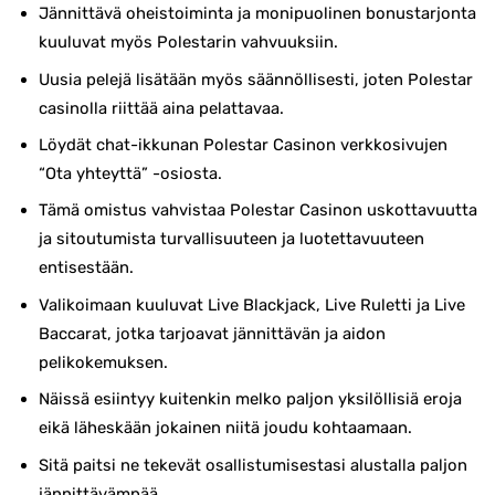
Jännittävä oheistoiminta ja monipuolinen bonustarjonta
kuuluvat myös Polestarin vahvuuksiin.
Uusia pelejä lisätään myös säännöllisesti, joten Polestar
casinolla riittää aina pelattavaa.
Löydät chat-ikkunan Polestar Casinon verkkosivujen
“Ota yhteyttä” -osiosta.
Tämä omistus vahvistaa Polestar Casinon uskottavuutta
ja sitoutumista turvallisuuteen ja luotettavuuteen
entisestään.
Valikoimaan kuuluvat Live Blackjack, Live Ruletti ja Live
Baccarat, jotka tarjoavat jännittävän ja aidon
pelikokemuksen.
Näissä esiintyy kuitenkin melko paljon yksilöllisiä eroja
eikä läheskään jokainen niitä joudu kohtaamaan.
Sitä paitsi ne tekevät osallistumisestasi alustalla paljon
jännittävämpää.