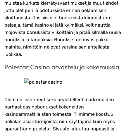
muistaa kurkata kierrätysvaatimukset ja muut ehdot,
jotta olet perillä odotuksista ennen pelaamisen
aloittamista. Jos siis olet bonuksista kiinnostunut
pelaaja, tämä kasino ei jätä kylmäksi. Voit nauttia
mojovista bonuksista viikoittain ja pitää silmällä uusia
bonuksia ja tarjouksia. Bonukset on myös pakko
mainita, nimittäin ne ovat varsinaisen anteliasta
luokkaa.
Polestar Casino arvostelu ja kokemuksia
Olemme listanneet sekä arvostelleet markkinoiden
parhaat casinobonukset kokeneiden
kasinoammattilaisten toimesta. Tiimimme koostuu
pelialan asiantuntijoista, niin käyttäjänä kuin myös
operaattorin puolelta. Sivusto latautuu nopeasti ja