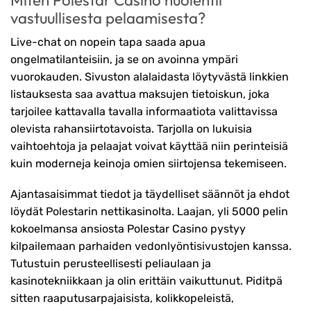
Miten Polestar Casino huolehtii
vastuullisesta pelaamisesta?
Live-chat on nopein tapa saada apua
ongelmatilanteisiin, ja se on avoinna ympäri
vuorokauden. Sivuston alalaidasta löytyvästä linkkien
listauksesta saa avattua maksujen tietoiskun, joka
tarjoilee kattavalla tavalla informaatiota valittavissa
olevista rahansiirtotavoista. Tarjolla on lukuisia
vaihtoehtoja ja pelaajat voivat käyttää niin perinteisiä
kuin moderneja keinoja omien siirtojensa tekemiseen.
Ajantasaisimmat tiedot ja täydelliset säännöt ja ehdot
löydät Polestarin nettikasinolta. Laajan, yli 5000 pelin
kokoelmansa ansiosta Polestar Casino pystyy
kilpailemaan parhaiden vedonlyöntisivustojen kanssa.
Tutustuin perusteellisesti peliaulaan ja
kasinotekniikkaan ja olin erittäin vaikuttunut. Piditpä
sitten raaputusarpajaisista, kolikkopeleistä,