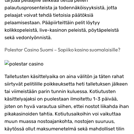
tarjoaa pelaajille selkeää tietoa pelien
palautusprosenteista ja todennäköisyyksistä, jotta
pelaajat voivat tehdä tietoisia päätöksiä
pelaamisestaan. Pääpiirteittäin pelit löytyy
kolikkopeleistä, live-kasinon peleistä, pöytäpeleistä
sekä vedonlyönnistä.
Polestar Casino Suomi – Sopiiko kasino suomalaisille?
Talletusten käsittelyaika on aina välitön ja täten rahat
siirtyvät pelitilille poikkeuksetta heti talletuksen jälkeen
tai viimeistään parin tunnin kuluessa. Kotiutusten
käsittelyajaksi on puolestaan ilmoitettu 1-3 päivää,
joten on hyvä varautua siihen, ettei nostot liikahda ihan
pikakasinoiden tahtia. Kotiutusaikoihin voi vaikuttaa
muun muassa nostoajankohta, nostojen suuruus,
käytössä ollut maksumenetelmä sekä mahdolliset tilin