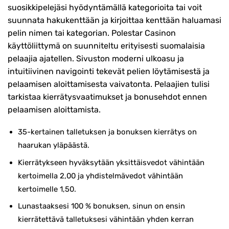
suosikkipelejäsi hyödyntämällä kategorioita tai voit
suunnata hakukenttään ja kirjoittaa kenttään haluamasi
pelin nimen tai kategorian. Polestar Casinon
käyttöliittymä on suunniteltu erityisesti suomalaisia
pelaajia ajatellen. Sivuston moderni ulkoasu ja
intuitiivinen navigointi tekevät pelien löytämisestä ja
pelaamisen aloittamisesta vaivatonta. Pelaajien tulisi
tarkistaa kierrätysvaatimukset ja bonusehdot ennen
pelaamisen aloittamista.
35-kertainen talletuksen ja bonuksen kierrätys on
haarukan yläpäästä.
Kierrätykseen hyväksytään yksittäisvedot vähintään
kertoimella 2,00 ja yhdistelmävedot vähintään
kertoimelle 1,50.
Lunastaaksesi 100 % bonuksen, sinun on ensin
kierrätettävä talletuksesi vähintään yhden kerran