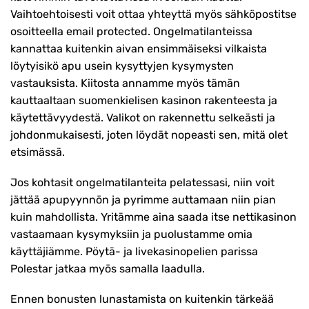
Vaihtoehtoisesti voit ottaa yhteyttä myös sähköpostitse
osoitteella email protected. Ongelmatilanteissa
kannattaa kuitenkin aivan ensimmäiseksi vilkaista
löytyisikö apu usein kysyttyjen kysymysten
vastauksista. Kiitosta annamme myös tämän
kauttaaltaan suomenkielisen kasinon rakenteesta ja
käytettävyydestä. Valikot on rakennettu selkeästi ja
johdonmukaisesti, joten löydät nopeasti sen, mitä olet
etsimässä.
Jos kohtasit ongelmatilanteita pelatessasi, niin voit
jättää apupyynnön ja pyrimme auttamaan niin pian
kuin mahdollista. Yritämme aina saada itse nettikasinon
vastaamaan kysymyksiin ja puolustamme omia
käyttäjiämme. Pöytä- ja livekasinopelien parissa
Polestar jatkaa myös samalla laadulla.
Ennen bonusten lunastamista on kuitenkin tärkeää