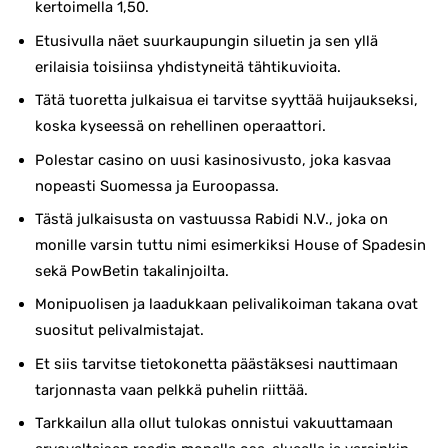
kertoimella 1,50.
Etusivulla näet suurkaupungin siluetin ja sen yllä
erilaisia toisiinsa yhdistyneitä tähtikuvioita.
Tätä tuoretta julkaisua ei tarvitse syyttää huijaukseksi,
koska kyseessä on rehellinen operaattori.
Polestar casino on uusi kasinosivusto, joka kasvaa
nopeasti Suomessa ja Euroopassa.
Tästä julkaisusta on vastuussa Rabidi N.V., joka on
monille varsin tuttu nimi esimerkiksi House of Spadesin
sekä PowBetin takalinjoilta.
Monipuolisen ja laadukkaan pelivalikoiman takana ovat
suositut pelivalmistajat.
Et siis tarvitse tietokonetta päästäksesi nauttimaan
tarjonnasta vaan pelkkä puhelin riittää.
Tarkkailun alla ollut tulokas onnistui vakuuttamaan