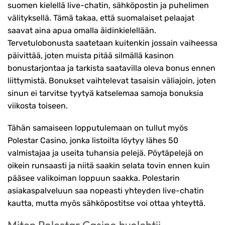
suomen kielellä live-chatin, sähköpostin ja puhelimen
välityksellä. Tämä takaa, että suomalaiset pelaajat
saavat aina apua omalla äidinkielellään.
Tervetulobonusta saatetaan kuitenkin jossain vaiheessa
päivittää, joten muista pitää silmällä kasinon
bonustarjontaa ja tarkista saatavilla oleva bonus ennen
liittymistä. Bonukset vaihtelevat tasaisin väliajoin, joten
sinun ei tarvitse tyytyä katselemaa samoja bonuksia
viikosta toiseen.
Tähän samaiseen lopputulemaan on tullut myös
Polestar Casino, jonka listoilta löytyy lähes 50
valmistajaa ja useita tuhansia pelejä. Pöytäpelejä on
oikein runsaasti ja niitä saakin selata tovin ennen kuin
pääsee valikoiman loppuun saakka. Polestarin
asiakaspalveluun saa nopeasti yhteyden live-chatin
kautta, mutta myös sähköpostitse voi ottaa yhteyttä.