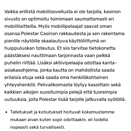
Vaikka erillistä mobiilisovellusta ei ole tarjolla, kasinon
sivusto on optimoitu toimimaan saumattomasti eri
mobiililaitteilla. Myös mobiilipelaajat saavat oman
osansa Polestar Casinon rakkaudesta ja sen rakentama
pienille näytöille skaalautuva käyttöliittymä on
huippuluokan toteutus. Et siis tarvitse tietokonetta
päästäksesi nauttimaan tarjonnasta vaan pelkkä
puhelin riittää. Lisäksi aktiivipelaajia odottaa kanta-
asiakasohjelma, jonka kautta on mahdollista saada
erilaisia etuja sekä saada oma henkilökohtainen
yhteyshenkilö. Pelivalikoimasta löytyy kasoittain sekä
kaikkien aikojen suosituimpia pelejä että tuoreimpia
uutuuksia, joita Polestar lisää tarjolle jatkuvalla syötöllä.
Talletukset ja kotiutukset hoituvat kokemustemme
mukaan aivan kuten sopii odottaakin, eli todella
nopeasti sekä turvallisesti.