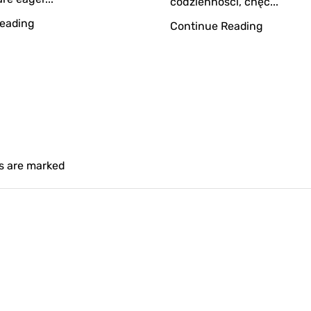
codzienności, chęć...
eading
Continue Reading
ds are marked