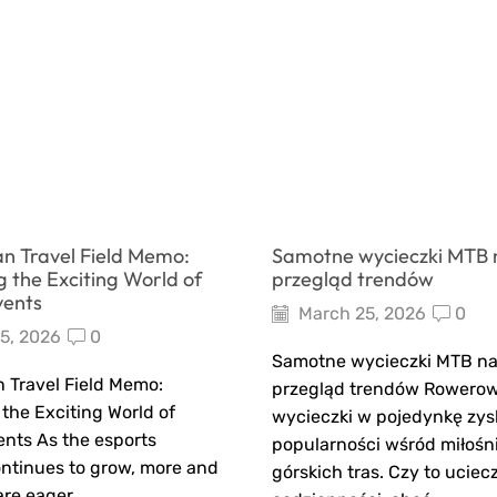
an Travel Field Memo:
Samotne wycieczki MTB n
 the Exciting World of
przegląd trendów
vents
March 25, 2026
0
5, 2026
0
Samotne wycieczki MTB na 
n Travel Field Memo:
przegląd trendów Rowero
the Exciting World of
wycieczki w pojedynkę zys
ents As the esports
popularności wśród miłośn
ontinues to grow, more and
górskich tras. Czy to uciec
re eager...