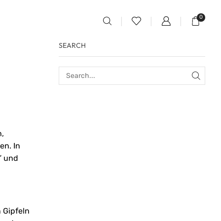
0
SEARCH
n,
en. In
” und
 Gipfeln