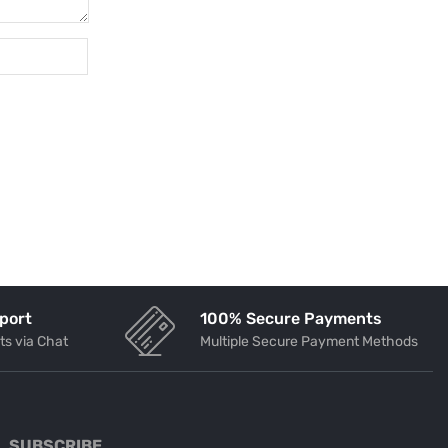
port
100% Secure Payments
ts via Chat
Multiple Secure Payment Methods
SUBSCRIBE