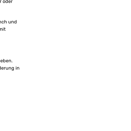
r oder
önch und
mit
geben.
derung in