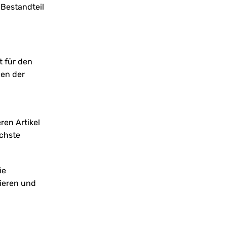
 Bestandteil
t für den
gen der
ren Artikel
ächste
ie
rieren und