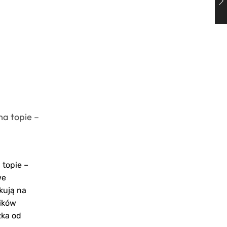
a topie –
Aktualizacja koncentracji na
samotnych wyprawach
rowerowych MTB
March 25, 2026
0
topie –
Aktualizacja koncentracji na
we
samotnych wyprawach rowerowych
kują na
MTB Samotne wyprawy rowerowe na
ików
górskich szlakach MTB zyskują coraz
zka od
większą popularność wśród