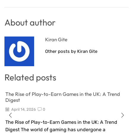
About author
Kiran Gite
Other posts by Kiran Gite
Related posts
The Rise of Play-to-Earn Games in the UK: A Trend
Digest
April 14, 2026
0
The Rise of Play-to-Earn Games in the UK: A Trend
Digest The world of gaming has undergone a