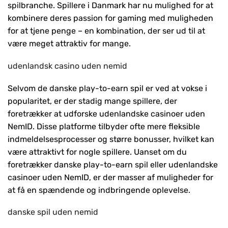
spilbranche. Spillere i Danmark har nu mulighed for at
kombinere deres passion for gaming med muligheden
for at tjene penge – en kombination, der ser ud til at
være meget attraktiv for mange.
udenlandsk casino uden nemid
Selvom de danske play-to-earn spil er ved at vokse i
popularitet, er der stadig mange spillere, der
foretrækker at udforske udenlandske casinoer uden
NemID. Disse platforme tilbyder ofte mere fleksible
indmeldelsesprocesser og større bonusser, hvilket kan
være attraktivt for nogle spillere. Uanset om du
foretrækker danske play-to-earn spil eller udenlandske
casinoer uden NemID, er der masser af muligheder for
at få en spændende og indbringende oplevelse.
danske spil uden nemid