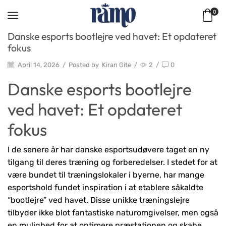
0
Danske esports bootlejre ved havet: Et opdateret
fokus
April 14, 2026
/
Posted by
Kiran Gite
/
2
/
0
Danske esports bootlejre
ved havet: Et opdateret
fokus
I de senere år har danske esportsudøvere taget en ny
tilgang til deres træning og forberedelser. I stedet for at
være bundet til træningslokaler i byerne, har mange
esportshold fundet inspiration i at etablere såkaldte
“bootlejre” ved havet. Disse unikke træningslejre
tilbyder ikke blot fantastiske naturomgivelser, men også
en mulighed for at optimere præstationen og skabe