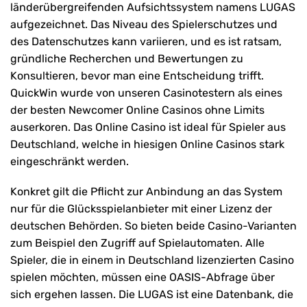
länderübergreifenden Aufsichtssystem namens LUGAS
aufgezeichnet. Das Niveau des Spielerschutzes und
des Datenschutzes kann variieren, und es ist ratsam,
gründliche Recherchen und Bewertungen zu
Konsultieren, bevor man eine Entscheidung trifft.
QuickWin wurde von unseren Casinotestern als eines
der besten Newcomer Online Casinos ohne Limits
auserkoren. Das Online Casino ist ideal für Spieler aus
Deutschland, welche in hiesigen Online Casinos stark
eingeschränkt werden.
Konkret gilt die Pflicht zur Anbindung an das System
nur für die Glücksspielanbieter mit einer Lizenz der
deutschen Behörden. So bieten beide Casino-Varianten
zum Beispiel den Zugriff auf Spielautomaten. Alle
Spieler, die in einem in Deutschland lizenzierten Casino
spielen möchten, müssen eine OASIS-Abfrage über
sich ergehen lassen. Die LUGAS ist eine Datenbank, die