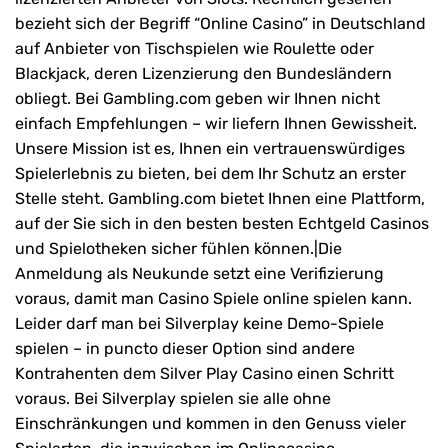
bezieht sich der Begriff “Online Casino” in Deutschland
auf Anbieter von Tischspielen wie Roulette oder
Blackjack, deren Lizenzierung den Bundesländern
obliegt. Bei Gambling.com geben wir Ihnen nicht
einfach Empfehlungen – wir liefern Ihnen Gewissheit.
Unsere Mission ist es, Ihnen ein vertrauenswürdiges
Spielerlebnis zu bieten, bei dem Ihr Schutz an erster
Stelle steht. Gambling.com bietet Ihnen eine Plattform,
auf der Sie sich in den besten besten Echtgeld Casinos
und Spielotheken sicher fühlen können.|Die
Anmeldung als Neukunde setzt eine Verifizierung
voraus, damit man Casino Spiele online spielen kann.
Leider darf man bei Silverplay keine Demo-Spiele
spielen – in puncto dieser Option sind andere
Kontrahenten dem Silver Play Casino einen Schritt
voraus. Bei Silverplay spielen sie alle ohne
Einschränkungen und kommen in den Genuss vieler