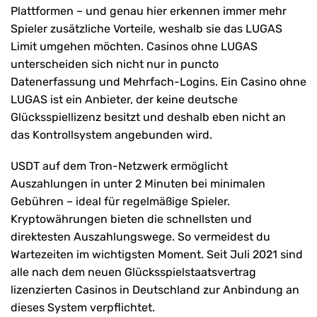
Plattformen – und genau hier erkennen immer mehr
Spieler zusätzliche Vorteile, weshalb sie das LUGAS
Limit umgehen möchten. Casinos ohne LUGAS
unterscheiden sich nicht nur in puncto
Datenerfassung und Mehrfach-Logins. Ein Casino ohne
LUGAS ist ein Anbieter, der keine deutsche
Glücksspiellizenz besitzt und deshalb eben nicht an
das Kontrollsystem angebunden wird.
USDT auf dem Tron-Netzwerk ermöglicht
Auszahlungen in unter 2 Minuten bei minimalen
Gebühren – ideal für regelmäßige Spieler.
Kryptowährungen bieten die schnellsten und
direktesten Auszahlungswege. So vermeidest du
Wartezeiten im wichtigsten Moment. Seit Juli 2021 sind
alle nach dem neuen Glücksspielstaatsvertrag
lizenzierten Casinos in Deutschland zur Anbindung an
dieses System verpflichtet.