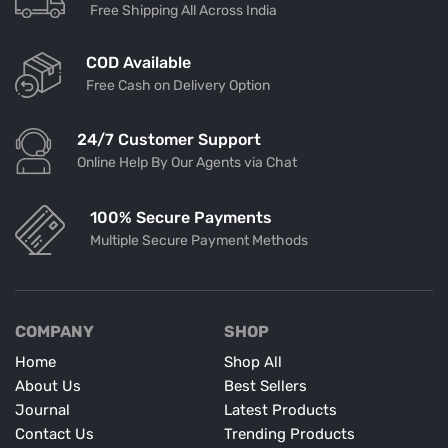
Free Shipping All Across India
COD Available
Free Cash on Delivery Option
24/7 Customer Support
Online Help By Our Agents via Chat
100% Secure Payments
Multiple Secure Payment Methods
COMPANY
SHOP
Home
Shop All
About Us
Best Sellers
Journal
Latest Products
Contact Us
Trending Products