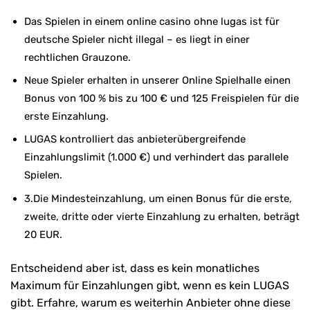
Das Spielen in einem online casino ohne lugas ist für
deutsche Spieler nicht illegal – es liegt in einer
rechtlichen Grauzone.
Neue Spieler erhalten in unserer Online Spielhalle einen
Bonus von 100 % bis zu 100 € und 125 Freispielen für die
erste Einzahlung.
LUGAS kontrolliert das anbieterübergreifende
Einzahlungslimit (1.000 €) und verhindert das parallele
Spielen.
3.Die Mindesteinzahlung, um einen Bonus für die erste,
zweite, dritte oder vierte Einzahlung zu erhalten, beträgt
20 EUR.
Entscheidend aber ist, dass es kein monatliches
Maximum für Einzahlungen gibt, wenn es kein LUGAS
gibt. Erfahre, warum es weiterhin Anbieter ohne diese