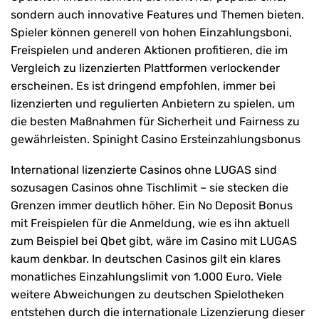
sondern auch innovative Features und Themen bieten.
Spieler können generell von hohen Einzahlungsboni,
Freispielen und anderen Aktionen profitieren, die im
Vergleich zu lizenzierten Plattformen verlockender
erscheinen. Es ist dringend empfohlen, immer bei
lizenzierten und regulierten Anbietern zu spielen, um
die besten Maßnahmen für Sicherheit und Fairness zu
gewährleisten. Spinight Casino Ersteinzahlungsbonus
International lizenzierte Casinos ohne LUGAS sind
sozusagen Casinos ohne Tischlimit – sie stecken die
Grenzen immer deutlich höher. Ein No Deposit Bonus
mit Freispielen für die Anmeldung, wie es ihn aktuell
zum Beispiel bei Qbet gibt, wäre im Casino mit LUGAS
kaum denkbar. In deutschen Casinos gilt ein klares
monatliches Einzahlungslimit von 1.000 Euro. Viele
weitere Abweichungen zu deutschen Spielotheken
entstehen durch die internationale Lizenzierung dieser