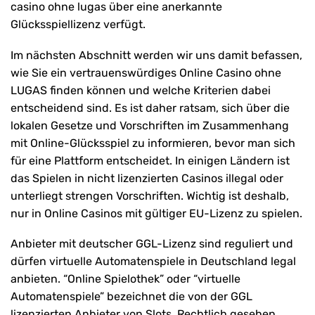
casino ohne lugas über eine anerkannte
Glücksspiellizenz verfügt.
Im nächsten Abschnitt werden wir uns damit befassen,
wie Sie ein vertrauenswürdiges Online Casino ohne
LUGAS finden können und welche Kriterien dabei
entscheidend sind. Es ist daher ratsam, sich über die
lokalen Gesetze und Vorschriften im Zusammenhang
mit Online-Glücksspiel zu informieren, bevor man sich
für eine Plattform entscheidet. In einigen Ländern ist
das Spielen in nicht lizenzierten Casinos illegal oder
unterliegt strengen Vorschriften. Wichtig ist deshalb,
nur in Online Casinos mit gültiger EU-Lizenz zu spielen.
Anbieter mit deutscher GGL-Lizenz sind reguliert und
dürfen virtuelle Automatenspiele in Deutschland legal
anbieten. “Online Spielothek” oder “virtuelle
Automatenspiele” bezeichnet die von der GGL
lizenzierten Anbieter von Slots. Rechtlich gesehen