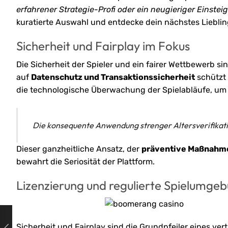
erfahrener Strategie-Profi oder ein neugieriger Einsteige
kuratierte Auswahl und entdecke dein nächstes Lieblin
Sicherheit und Fairplay im Fokus
Die Sicherheit der Spieler und ein fairer Wettbewerb si
auf
Datenschutz und Transaktionssicherheit
schützt 
die technologische Überwachung der Spielabläufe, um 
Die konsequente Anwendung strenger Altersverifikati
Dieser ganzheitliche Ansatz, der
präventive Maßnahm
bewahrt die Seriosität der Plattform.
Lizenzierung und regulierte Spielumge
Sicherheit und Fairplay sind die Grundpfeiler eines ve