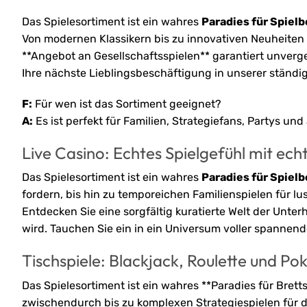
Das Spielesortiment ist ein wahres
Paradies für Spiel
Von modernen Klassikern bis zu innovativen Neuheiten 
**Angebot an Gesellschaftsspielen** garantiert unverg
Ihre nächste Lieblingsbeschäftigung in unserer ständi
F:
Für wen ist das Sortiment geeignet?
A:
Es ist perfekt für Familien, Strategiefans, Partys und
Live Casino: Echtes Spielgefühl mit ec
Das Spielesortiment ist ein wahres
Paradies für Spiel
fordern, bis hin zu temporeichen Familienspielen für lu
Entdecken Sie eine sorgfältig kuratierte Welt der Unte
wird. Tauchen Sie ein in ein Universum voller spanne
Tischspiele: Blackjack, Roulette und Po
Das Spielesortiment ist ein wahres **Paradies für Brett
zwischendurch bis zu komplexen Strategiespielen für 