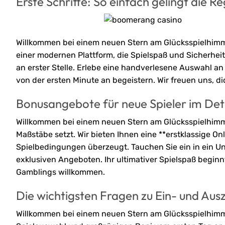
Erste Schritte: So einfach gelingt die Re
Willkommen bei einem neuen Stern am Glücksspielhimmel
einer modernen Plattform, die Spielspaß und Sicherheit
an erster Stelle. Erlebe eine handverlesene Auswahl an 
von der ersten Minute an begeistern. Wir freuen uns, d
Bonusangebote für neue Spieler im Det
Willkommen bei einem neuen Stern am Glücksspielhimme
Maßstäbe setzt. Wir bieten Ihnen eine **erstklassige On
Spielbedingungen überzeugt. Tauchen Sie ein in ein Un
exklusiven Angeboten. Ihr ultimativer Spielspaß beginnt
Gamblings willkommen.
Die wichtigsten Fragen zu Ein- und Au
Willkommen bei einem neuen Stern am Glücksspielhimmel