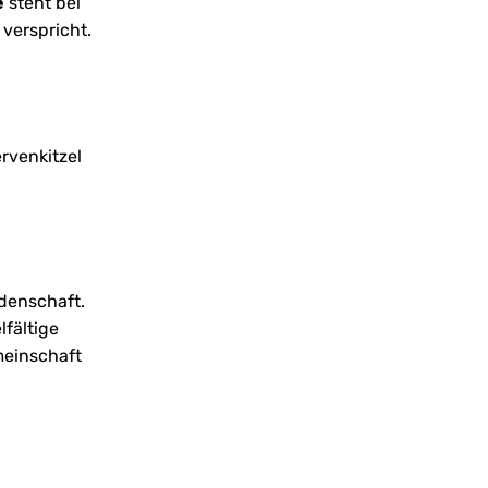
e
steht bei
 verspricht.
rvenkitzel
idenschaft.
fältige
einschaft