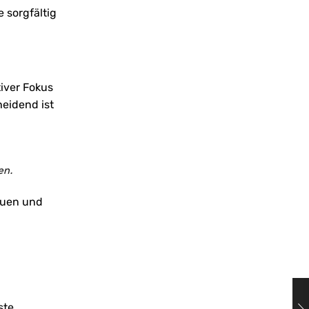
 sorgfältig
tiver Fokus
eidend ist
en.
rauen und
ste