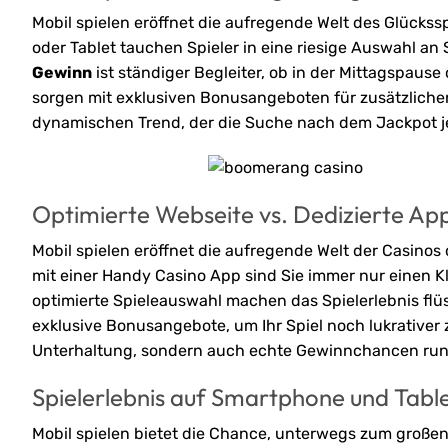
Mobil spielen eröffnet die aufregende Welt des Glücks
oder Tablet tauchen Spieler in eine riesige Auswahl an 
Gewinn
ist ständiger Begleiter, ob in der Mittagspause
sorgen mit exklusiven Bonusangeboten für zusätzlichen 
dynamischen Trend, der die Suche nach dem Jackpot je
Optimierte Webseite vs. Dedizierte Ap
Mobil spielen eröffnet die aufregende Welt der Casinos
mit einer Handy Casino App sind Sie immer nur einen K
optimierte Spieleauswahl machen das Spielerlebnis flü
exklusive Bonusangebote, um Ihr Spiel noch lukrativer 
Unterhaltung, sondern auch echte Gewinnchancen run
Spielerlebnis auf Smartphone und Tabl
Mobil spielen bietet die Chance, unterwegs zum große