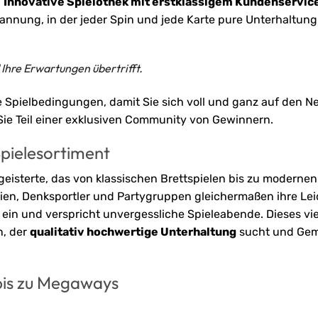
.
Innovative Spielothek mit erstklassigem Kundenservic
Spannung, in der jeder Spin und jede Karte pure Unterhaltung
 Ihre Erwartungen übertrifft.
re Spielbedingungen, damit Sie sich voll und ganz auf den Ne
Sie Teil einer exklusiven Community von Gewinnern.
Spielesortiment
egeisterte, das von klassischen Brettspielen bis zu modernen
ilien, Denksportler und Partygruppen gleichermaßen ihre Le
ein und verspricht unvergessliche Spieleabende. Dieses viel
n, der
qualitativ hochwertige Unterhaltung
sucht und Gem
 bis zu Megaways