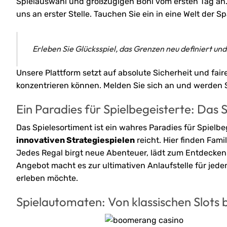
Spielauswahl und großzügigen Boni vom ersten Tag an
uns an erster Stelle. Tauchen Sie ein in eine Welt der 
Erleben Sie Glücksspiel, das Grenzen neu definiert und
Unsere Plattform setzt auf absolute Sicherheit und fai
konzentrieren können. Melden Sie sich an und werden 
Ein Paradies für Spielbegeisterte: Das 
Das Spielesortiment ist ein wahres Paradies für Spielb
innovativen Strategiespielen
reicht. Hier finden Fam
Jedes Regal birgt neue Abenteuer, lädt zum Entdecken 
Angebot macht es zur ultimativen Anlaufstelle für jede
erleben möchte.
Spielautomaten: Von klassischen Slots