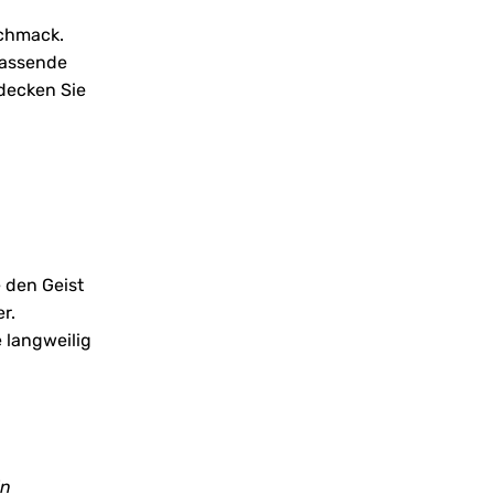
schmack.
fassende
tdecken Sie
 den Geist
r.
 langweilig
in