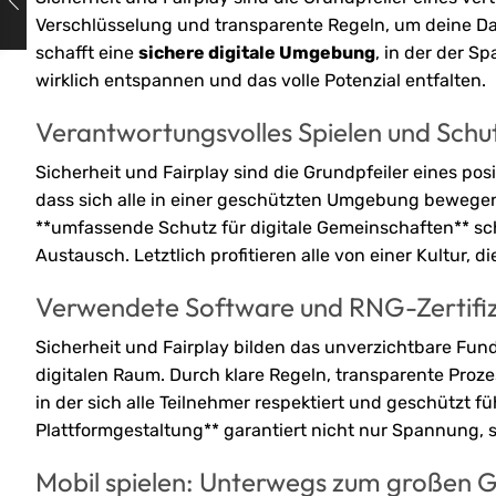
Verschlüsselung und transparente Regeln, um deine Dat
schafft eine
sichere digitale Umgebung
, in der der S
wirklich entspannen und das volle Potenzial entfalten.
Verantwortungsvolles Spielen und Sc
Sicherheit und Fairplay sind die Grundpfeiler eines po
dass sich alle in einer geschützten Umgebung bewegen 
**umfassende Schutz für digitale Gemeinschaften** scha
Austausch. Letztlich profitieren alle von einer Kultur, 
Verwendete Software und RNG-Zertifi
Sicherheit und Fairplay bilden das unverzichtbare Fu
digitalen Raum. Durch klare Regeln, transparente Pr
in der sich alle Teilnehmer respektiert und geschützt f
Plattformgestaltung** garantiert nicht nur Spannung, 
Mobil spielen: Unterwegs zum großen 