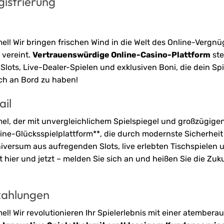
gistrierung
! Wir bringen frischen Wind in die Welt des Online-Vergnü
 vereint.
Vertrauenswürdige Online-Casino-Plattform
ste
Slots, Live-Dealer-Spielen und exklusiven Boni, die dein Spi
ich an Bord zu haben!
ail
l, der mit unvergleichlichem Spielspiegel und großzügige
line-Glücksspielplattform**, die durch modernste Sicherheit
iversum aus aufregenden Slots, live erlebten Tischspielen 
 hier und jetzt – melden Sie sich an und heißen Sie die Zuk
szahlungen
! Wir revolutionieren Ihr Spielerlebnis mit einer atember