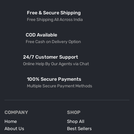
Free & Secure Shipping
Free Shipping All Across India
COD Available
Free Cash on Delivery Option
24/7 Customer Support
Online Help By Our Agents via Chat
100% Secure Payments
Multiple Secure Payment Methods
COMPANY
SHOP
Home
Shop All
About Us
Best Sellers