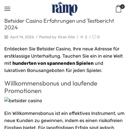
0
Betsider Casino Erfahrungen und Testbericht
2024
April 14, 2026
/
Posted by
Kiran Gite
/
2
/
0
Entdecken Sie Betsider Casino, Ihre neue Adresse für
erstklassige Unterhaltung. Tauchen Sie ein in eine Welt
mit
hunderten von spannenden Spielen
und
lukrativen Bonusangeboten für jeden Spieler.
Willkommensbonus und laufende
Promotionen
Ein Willkommensbonus ist ein effektives Instrument, um
neue Kunden zu gewinnen, indem es einen risikofreien
Einstieg bietet. Für langfristigen Erfolg sind jedoch