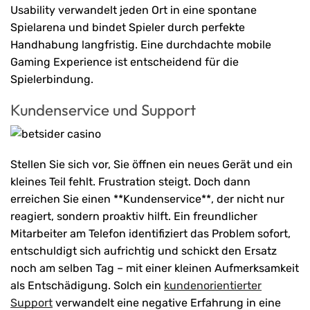
Usability verwandelt jeden Ort in eine spontane
Spielarena und bindet Spieler durch perfekte
Handhabung langfristig. Eine durchdachte mobile
Gaming Experience ist entscheidend für die
Spielerbindung.
Kundenservice und Support
Stellen Sie sich vor, Sie öffnen ein neues Gerät und ein
kleines Teil fehlt. Frustration steigt. Doch dann
erreichen Sie einen **Kundenservice**, der nicht nur
reagiert, sondern proaktiv hilft. Ein freundlicher
Mitarbeiter am Telefon identifiziert das Problem sofort,
entschuldigt sich aufrichtig und schickt den Ersatz
noch am selben Tag – mit einer kleinen Aufmerksamkeit
als Entschädigung. Solch ein
kundenorientierter
Support
verwandelt eine negative Erfahrung in eine