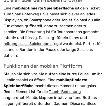
Eine
mobiloptimierte Spieloberfläche
ist dein Ticket
zum Spaß unterwegs. Sie passt sich clever an jedes
Display an, ob Smartphone oder Tablet. So hast du alle
Funktionen griffbereit, ohne zu zoomen oder zu
scrollen. Die Steuerung ist für Touchscreens gemacht –
intuitiv und flüssig. Das sorgt für ein faires und
reibungsloses Spielerlebnis
, egal wo du bist. Perfekt für
schnelle Runden in der Pause oder lange Sessions
daheim.
Funktionen der mobilen Plattform
Stellen Sie sich vor, Sie nutzen eine kurze Pause, um Ihr
Lieblingsspiel zu öffnen. Eine
mobiloptimierte
Spieloberfläche
macht diesen Moment reibungslos.
Jedes Element ist für die
Touch-Bedienung
angeordnet, Menüs klappen intuitiv auf und Buttons
liegen griffbereit unter dem Daumen. Diese nahtlose