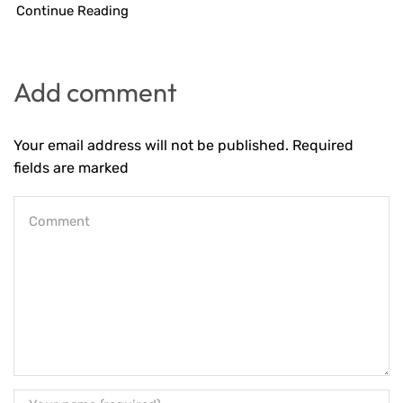
Continue Reading
Add comment
Your email address will not be published. Required
fields are marked