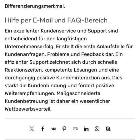
Differenzierungsmerkmal.
Hilfe per E-Mail und FAQ-Bereich
Ein exzellenter Kundenservice und Support sind
entscheidend für den langfristigen
Unternehmenserfolg. Er stellt die erste Anlaufstelle für
Kundenanfragen, Probleme und Feedback dar. Ein
effizienter Support zeichnet sich durch schnelle
Reaktionszeiten, kompetente Lösungen und eine
durchgängig positive Kundeninteraktion aus. Dies
stärkt die Kundenbindung und fördert positive
Weiterempfehlungen. Maßgeschneiderte
Kundenbetreuung ist daher ein wesentlicher
Wettbewerbsvorteil.