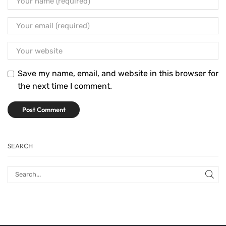
Save my name, email, and website in this browser for
the next time I comment.
SEARCH