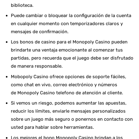
biblioteca.
Puede cambiar o bloquear la configuración de la cuenta
en cualquier momento con temporizadores claros y
mensajes de confirmación.
Los bonos de casino para el Monopoly Casino pueden
brindarte una ventaja emocionante al comenzar tus
partidas, pero recuerda que el juego debe ser disfrutado
de manera responsable.
Mobopoly Casino ofrece opciones de soporte fáciles,
como chat en vivo, correo electrónico y números
de Monopoly Casino telefono de atención al cliente.
Si vemos un riesgo, podemos aumentar las apuestas,
reducir los límites, enviarle mensajes personalizados
sobre un juego más seguro o ponernos en contacto con
usted para hablar sobre herramientas.
Los mejores el bono Monopoly Casino brindan a los