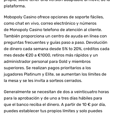
plataforma.
Mobopoly Casino ofrece opciones de soporte fáciles,
como chat en vivo, correo electrónico y números
de Monopoly Casino telefono de atención al cliente.
También proporciona un centro de ayuda en línea con
preguntas frecuentes y guías paso a paso. Devolución
de dinero cada semana desde 5% to 20%, créditos cada
mes desde €20 a €1000, retiros más rápidos y un
administrador personal para Gold y miembros
superiores. Se realizan pagos prioritarios a los
jugadores Platinum y Elite, se aumentan los límites de
la mesa y se les invita a sorteos cerrados.
Generalmente se necesitan de dos a veinticuatro horas
para la aprobación y de uno a tres días hábiles para
que el banco reciba el dinero. A partir de 10 € por día,
puedes establecer tus propios límites y solo puedes