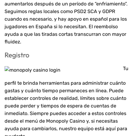
aumentarlos después de un período de “enfriamiento”.
Seguimos reglas locales como PSD2 SCA y GDPR
cuando es necesario, y hay apoyo en español para los
jugadores en España si lo necesitan. El reembolso
ayuda a que las tiradas cortas transcurran con mayor
fluidez.
Registro
Tu
perfil te brinda herramientas para administrar cuánto
gastas y cuánto tiempo permaneces en línea. Puede
establecer controles de realidad, límites sobre cuánto
puede perder y tiempos de espera de cuentas de
inmediato. Siempre puedes acceder a estos controles
desde el menú de Monopoly Casino y, si necesitas
ayuda para cambiarlos, nuestro equipo está aquí para