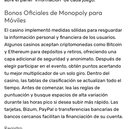
Bonos Oficiales de Monopoly para
Móviles
El casino implementó medidas sólidas para resguardar
la información personal y financiera de los usuarios.
Algunos casinos aceptan criptomonedas como Bitcoin
y Ethereum para depósitos y retiros, ofreciendo una
capa adicional de seguridad y anonimato. Después de
elegir participar en el evento, obtén puntos acertando
tu mejor multiplicador de un solo giro. Dentro del
casino, las tablas de clasificación se actualizan todo el
tiempo. Antes de comenzar, lea las reglas de
puntuación y busque espacios de alta variación
durante las horas pico si desea subir más rápido. Las
tarjetas, Bizum, PayPal o transferencias bancarias de
bancos cercanos facilitan la financiación de su cuenta.
Registro