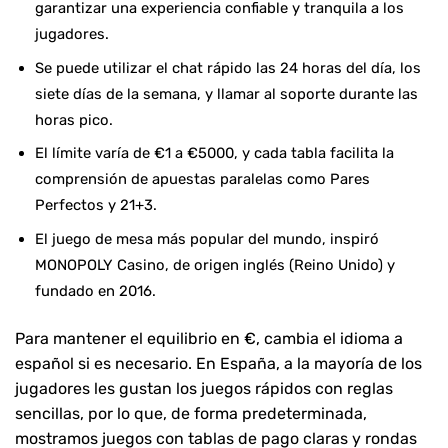
garantizar una experiencia confiable y tranquila a los
jugadores.
Se puede utilizar el chat rápido las 24 horas del día, los
siete días de la semana, y llamar al soporte durante las
horas pico.
El límite varía de €1 a €5000, y cada tabla facilita la
comprensión de apuestas paralelas como Pares
Perfectos y 21+3.
El juego de mesa más popular del mundo, inspiró
MONOPOLY Casino, de origen inglés (Reino Unido) y
fundado en 2016.
Para mantener el equilibrio en €, cambia el idioma a
español si es necesario. En España, a la mayoría de los
jugadores les gustan los juegos rápidos con reglas
sencillas, por lo que, de forma predeterminada,
mostramos juegos con tablas de pago claras y rondas