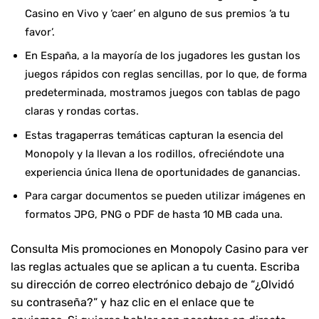
Casino en Vivo y ‘caer’ en alguno de sus premios ‘a tu
favor’.
En España, a la mayoría de los jugadores les gustan los
juegos rápidos con reglas sencillas, por lo que, de forma
predeterminada, mostramos juegos con tablas de pago
claras y rondas cortas.
Estas tragaperras temáticas capturan la esencia del
Monopoly y la llevan a los rodillos, ofreciéndote una
experiencia única llena de oportunidades de ganancias.
Para cargar documentos se pueden utilizar imágenes en
formatos JPG, PNG o PDF de hasta 10 MB cada una.
Consulta Mis promociones en Monopoly Casino para ver
las reglas actuales que se aplican a tu cuenta. Escriba
su dirección de correo electrónico debajo de “¿Olvidó
su contraseña?” y haz clic en el enlace que te