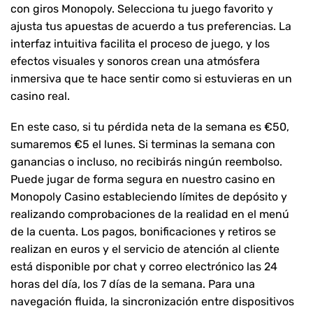
con giros Monopoly. Selecciona tu juego favorito y
ajusta tus apuestas de acuerdo a tus preferencias. La
interfaz intuitiva facilita el proceso de juego, y los
efectos visuales y sonoros crean una atmósfera
inmersiva que te hace sentir como si estuvieras en un
casino real.
En este caso, si tu pérdida neta de la semana es €50,
sumaremos €5 el lunes. Si terminas la semana con
ganancias o incluso, no recibirás ningún reembolso.
Puede jugar de forma segura en nuestro casino en
Monopoly Casino estableciendo límites de depósito y
realizando comprobaciones de la realidad en el menú
de la cuenta. Los pagos, bonificaciones y retiros se
realizan en euros y el servicio de atención al cliente
está disponible por chat y correo electrónico las 24
horas del día, los 7 días de la semana. Para una
navegación fluida, la sincronización entre dispositivos