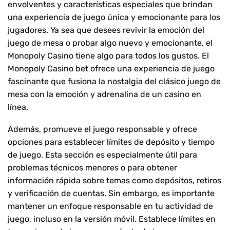
envolventes y características especiales que brindan
una experiencia de juego única y emocionante para los
jugadores. Ya sea que desees revivir la emoción del
juego de mesa o probar algo nuevo y emocionante, el
Monopoly Casino tiene algo para todos los gustos. El
Monopoly Casino bet ofrece una experiencia de juego
fascinante que fusiona la nostalgia del clásico juego de
mesa con la emoción y adrenalina de un casino en
línea.
Además, promueve el juego responsable y ofrece
opciones para establecer límites de depósito y tiempo
de juego. Esta sección es especialmente útil para
problemas técnicos menores o para obtener
información rápida sobre temas como depósitos, retiros
y verificación de cuentas. Sin embargo, es importante
mantener un enfoque responsable en tu actividad de
juego, incluso en la versión móvil. Establece límites en