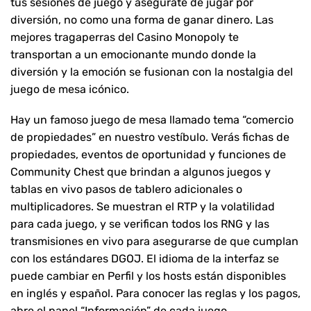
tus sesiones de juego y asegúrate de jugar por
diversión, no como una forma de ganar dinero. Las
mejores tragaperras del Casino Monopoly te
transportan a un emocionante mundo donde la
diversión y la emoción se fusionan con la nostalgia del
juego de mesa icónico.
Hay un famoso juego de mesa llamado tema “comercio
de propiedades” en nuestro vestíbulo. Verás fichas de
propiedades, eventos de oportunidad y funciones de
Community Chest que brindan a algunos juegos y
tablas en vivo pasos de tablero adicionales o
multiplicadores. Se muestran el RTP y la volatilidad
para cada juego, y se verifican todos los RNG y las
transmisiones en vivo para asegurarse de que cumplan
con los estándares DGOJ. El idioma de la interfaz se
puede cambiar en Perfil y los hosts están disponibles
en inglés y español. Para conocer las reglas y los pagos,
abre el panel “Información” de cada juego.