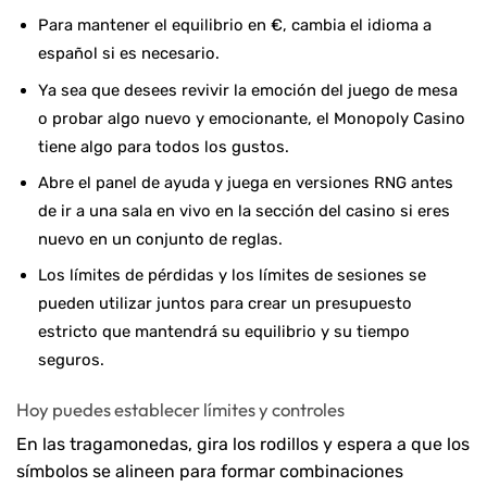
Para mantener el equilibrio en €, cambia el idioma a
español si es necesario.
Ya sea que desees revivir la emoción del juego de mesa
o probar algo nuevo y emocionante, el Monopoly Casino
tiene algo para todos los gustos.
Abre el panel de ayuda y juega en versiones RNG antes
de ir a una sala en vivo en la sección del casino si eres
nuevo en un conjunto de reglas.
Los límites de pérdidas y los límites de sesiones se
pueden utilizar juntos para crear un presupuesto
estricto que mantendrá su equilibrio y su tiempo
seguros.
Hoy puedes establecer límites y controles
En las tragamonedas, gira los rodillos y espera a que los
símbolos se alineen para formar combinaciones