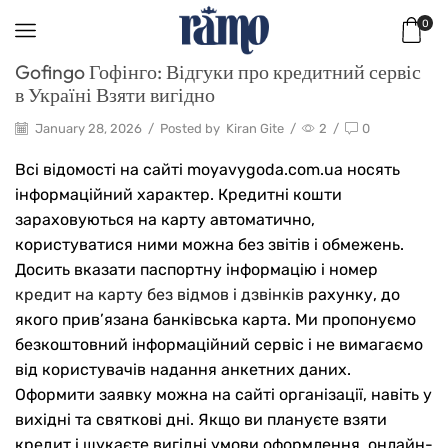
0
Gofingo Гофінго: Відгуки про кредитний сервіс
в Україні Взяти вигідно
January 28, 2026
/
Posted by
Kiran Gite
/
2
/
0
Всі відомості на сайті moyavygoda.com.ua носять
інформаційний характер. Кредитні кошти
зараховуються на карту автоматично,
користуватися ними можна без звітів і обмежень.
Досить вказати паспортну інформацію і номер
кредит на карту без відмов і дзвінків
рахунку, до
якого прив’язана банківська карта. Ми пропонуємо
безкоштовний інформаційний сервіс і не вимагаємо
від користувачів надання анкетних даних.
Оформити заявку можна на сайті організації, навіть у
вихідні та святкові дні. Якщо ви плануєте взяти
кредит і шукаєте вигідні умови оформлення, онлайн-