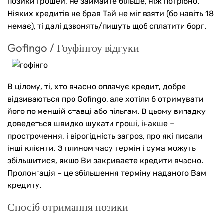
позики грошей, не займайте більше, ніж потрібно.
Ніяких кредитів не брав Тай не міг взяти (бо навіть 18
немає), ті далі дзвонять/пишуть щоб сплатити борг.
Gofingo / Гоуфінгоу відгуки
В цілому, ті, хто вчасно оплачує кредит, добре
відзиваються про Gofingo, але хотіли б отримувати
його по меншій ставці або пільгам. В цьому випадку
доведеться швидко шукати гроші, інакше –
прострочення, і вірогідність загроз, про які писали
інші клієнти. З плином часу термін і сума можуть
збільшитися, якщо Ви закриваєте кредити вчасно.
Пролонгація – це збільшення терміну наданого Вам
кредиту.
Спосіб отримання позики