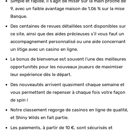
Simple et rapide, il s’agit de miser sur la main proche de
9, avec un faible avantage maison de 1,06 % sur la mise
Banque.
Des centaines de revues détaillées sont disponibles sur
ce site, ainsi que des aides précieuses s’il vous faut un
accompagnement personnalisé ou une aide concernant
un litige avec un casino en ligne.
Le bonus de bienvenue est souvent l’une des meilleures
opportunités pour les nouveaux joueurs de maximiser
leur expérience dès le départ.
Des nouveautés arrivent quasiment chaque semaine et
vous permettent de repenser à chaque fois votre façon
de spin !
Notre classement regorge de casinos en ligne de qualité,
et Shiny Wilds en fait partie.
Les paiements, à partir de 10 €, sont sécurisés et