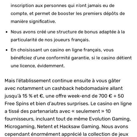
inscription aux personnes qui n’ont jamais eu de
compte, et permet de booster les premiers dépôts de
manière significative.
Nous avons créé une structure de bonus adaptée à la
particularité de nos joueurs français.
En choisissant un casino en ligne français, vous
bénéficiez d’une conformité garantie, si le casino détient
une licence, évidemment.
Mais l’établissement continue ensuite à vous gâter
avec notamment un cashback hebdomadaire allant
jusqu’à 15 % et €, une offre week-end de 700 € + 50
Free Spins et bien d’autres surprises. Le casino en ligne
a tissé des partenariats avec « seulement » 10
fournisseurs, incluant tout de même Evolution Gaming,
Microgaming, Netent et Hacksaw Gaming. Nous avons
cependant énormément apprécié la collection de jeux