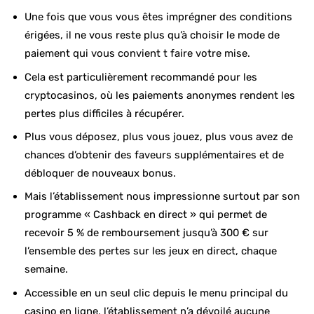
Une fois que vous vous êtes imprégner des conditions
érigées, il ne vous reste plus qu’à choisir le mode de
paiement qui vous convient t faire votre mise.
Cela est particulièrement recommandé pour les
cryptocasinos, où les paiements anonymes rendent les
pertes plus difficiles à récupérer.
Plus vous déposez, plus vous jouez, plus vous avez de
chances d’obtenir des faveurs supplémentaires et de
débloquer de nouveaux bonus.
Mais l’établissement nous impressionne surtout par son
programme « Cashback en direct » qui permet de
recevoir 5 % de remboursement jusqu’à 300 € sur
l’ensemble des pertes sur les jeux en direct, chaque
semaine.
Accessible en un seul clic depuis le menu principal du
casino en ligne, l’établissement n’a dévoilé aucune