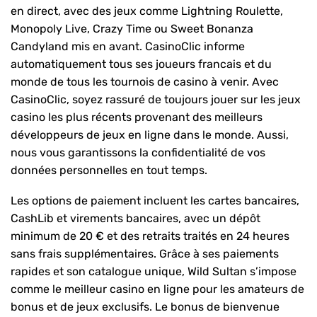
en direct, avec des jeux comme Lightning Roulette,
Monopoly Live, Crazy Time ou Sweet Bonanza
Candyland mis en avant. CasinoClic informe
automatiquement tous ses joueurs francais et du
monde de tous les tournois de casino à venir. Avec
CasinoClic, soyez rassuré de toujours jouer sur les jeux
casino les plus récents provenant des meilleurs
développeurs de jeux en ligne dans le monde. Aussi,
nous vous garantissons la confidentialité de vos
données personnelles en tout temps.
Les options de paiement incluent les cartes bancaires,
CashLib et virements bancaires, avec un dépôt
minimum de 20 € et des retraits traités en 24 heures
sans frais supplémentaires. Grâce à ses paiements
rapides et son catalogue unique, Wild Sultan s’impose
comme le meilleur casino en ligne pour les amateurs de
bonus et de jeux exclusifs. Le bonus de bienvenue