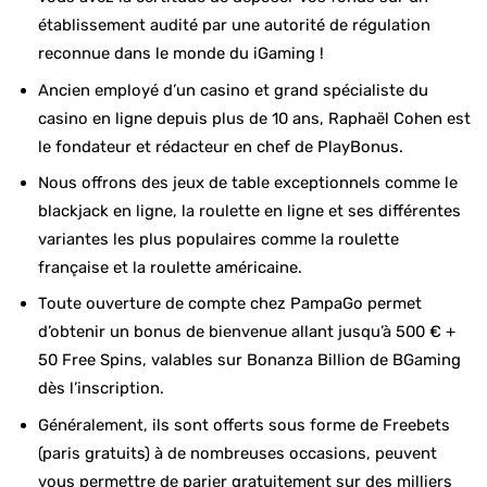
établissement audité par une autorité de régulation
reconnue dans le monde du iGaming !
Ancien employé d’un casino et grand spécialiste du
casino en ligne depuis plus de 10 ans, Raphaël Cohen est
le fondateur et rédacteur en chef de PlayBonus.
Nous offrons des jeux de table exceptionnels comme le
blackjack en ligne, la roulette en ligne et ses différentes
variantes les plus populaires comme la roulette
française et la roulette américaine.
Toute ouverture de compte chez PampaGo permet
d’obtenir un bonus de bienvenue allant jusqu’à 500 € +
50 Free Spins, valables sur Bonanza Billion de BGaming
dès l’inscription.
Généralement, ils sont offerts sous forme de Freebets
(paris gratuits) à de nombreuses occasions, peuvent
vous permettre de parier gratuitement sur des milliers