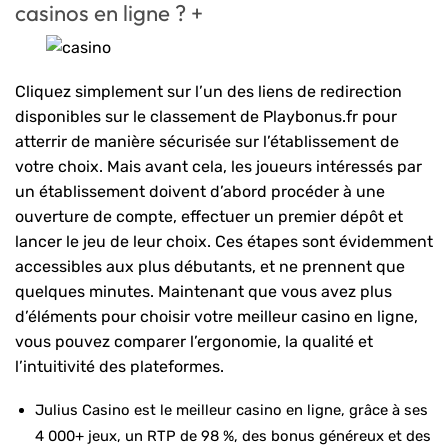
casinos en ligne ? +
Cliquez simplement sur l’un des liens de redirection
disponibles sur le classement de Playbonus.fr pour
atterrir de manière sécurisée sur l’établissement de
votre choix. Mais avant cela, les joueurs intéressés par
un établissement doivent d’abord procéder à une
ouverture de compte, effectuer un premier dépôt et
lancer le jeu de leur choix. Ces étapes sont évidemment
accessibles aux plus débutants, et ne prennent que
quelques minutes. Maintenant que vous avez plus
d’éléments pour choisir votre meilleur casino en ligne,
vous pouvez comparer l’ergonomie, la qualité et
l’intuitivité des plateformes.
Julius Casino est le meilleur casino en ligne, grâce à ses
4 000+ jeux, un RTP de 98 %, des bonus généreux et des