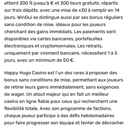
atteint 200 % jusqu’à € et 300 tours gratuits, répartis
sur trois dépôts, avec une mise de x30 à remplir en 14
jours. WinOui se distingue aussi par ses bonus réguliers
sans condition de mise, idéaux pour les joueurs
cherchant des gains immédiats. Les paiements sont
disponibles via cartes bancaires, portefeuilles
électroniques et cryptomonnaies. Les retraits,
uniquement par virement bancaire, nécessitent 1 à 5
jours, avec un minimum de 50 €.
Happy Hugo Casino est l’un des rares à proposer des
bonus sans conditions de mise, permettant aux joueurs
de retirer leurs gains immédiatement, sans exigences
de wager. Un atout majeur qui en fait un meilleur
casino en ligne fiable pour ceux qui recherchent une
flexibilité totale. Avec son programme de factions,
chaque joueur participe à des défis hebdomadaires
pour faire progresser son équipe et tenter de décrocher