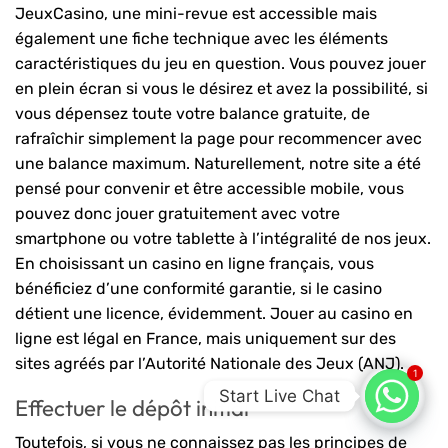
JeuxCasino, une mini-revue est accessible mais
également une fiche technique avec les éléments
caractéristiques du jeu en question. Vous pouvez jouer
en plein écran si vous le désirez et avez la possibilité, si
vous dépensez toute votre balance gratuite, de
rafraîchir simplement la page pour recommencer avec
une balance maximum. Naturellement, notre site a été
pensé pour convenir et être accessible mobile, vous
pouvez donc jouer gratuitement avec votre
smartphone ou votre tablette à l’intégralité de nos jeux.
En choisissant un casino en ligne français, vous
bénéficiez d’une conformité garantie, si le casino
détient une licence, évidemment. Jouer au casino en
ligne est légal en France, mais uniquement sur des
sites agréés par l’Autorité Nationale des Jeux (ANJ).
1
Start Live Chat
Effectuer le dépôt initial
Toutefois, si vous ne connaissez pas les principes de