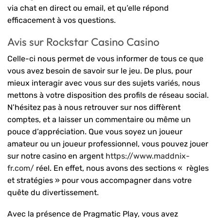
via chat en direct ou email, et qu’elle répond
efficacement à vos questions.
Avis sur Rockstar Casino Casino
Celle-ci nous permet de vous informer de tous ce que
vous avez besoin de savoir sur le jeu. De plus, pour
mieux interagir avec vous sur des sujets variés, nous
mettons à votre disposition des profils de réseau social.
N’hésitez pas à nous retrouver sur nos diffèrent
comptes, et a laisser un commentaire ou même un
pouce d’appréciation. Que vous soyez un joueur
amateur ou un joueur professionnel, vous pouvez jouer
sur notre casino en argent
https://www.maddnix-
fr.com/
réel. En effet, nous avons des sections « règles
et stratégies » pour vous accompagner dans votre
quête du divertissement.
Avec la présence de Pragmatic Play, vous avez