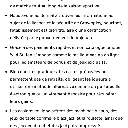
de matchs tout au long de la saison sportive.
Nous avons eu du mal à trouver les informations au
sujet de la licence et la sécurité de Crownplay, pourtant,
l’établissement est bien titulaire d’une certification
délivrée par le gouvernement de Anjouan.
Grâce à ses paiements rapides et son catalogue unique,
Wild Sultan s’impose comme le meilleur casino en ligne
pour les amateurs de bonus et de jeux exclusifs.
Bien que très pratiques, les cartes prépayées ne
permettent pas de retraits, obligeant les joueurs à
utiliser une méthode alternative comme un portefeuille
électronique ou un virement bancaire pour récupérer
leurs gains.
Les casinos en ligne offrent des machines à sous, des
jeux de table comme le blackjack et la roulette, ainsi que
des jeux en direct et des jackpots progressifs.