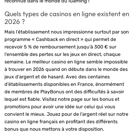
reconnue dans le monde du iGaming !
Quels types de casinos en ligne existent en
2026 ?
Mais l’établissement nous impressionne surtout par son
programme « Cashback en direct » qui permet de
recevoir 5 % de remboursement jusqu’à 300 € sur
l’ensemble des pertes sur les jeux en direct, chaque
semaine. Le meilleur casino en ligne semble impossible
à trouver en 2026 quand on débute dans le monde des
jeux d’argent et de hasard. Avec des centaines
d’établissements disponibles en France, énormément
de membres de PlayBonus ont des difficultés à savoir
lequel est fiable. Visitez notre page sur les bonus et
promotions pour avoir une idée sur celui qui vous
convient le mieux. Jouez pour de l’argent réel sur notre
casino en ligne français en profitant des différents
bonus que nous mettons à votre disposition.