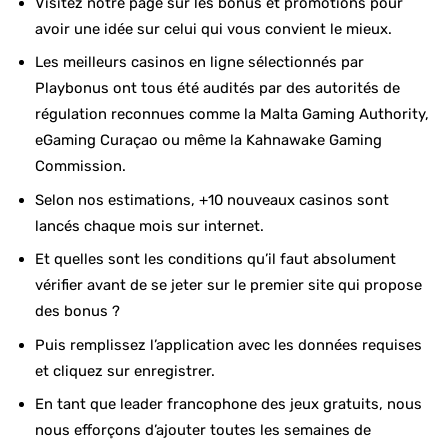
Visitez notre page sur les bonus et promotions pour
avoir une idée sur celui qui vous convient le mieux.
Les meilleurs casinos en ligne sélectionnés par
Playbonus ont tous été audités par des autorités de
régulation reconnues comme la Malta Gaming Authority,
eGaming Curaçao ou même la Kahnawake Gaming
Commission.
Selon nos estimations, +10 nouveaux casinos sont
lancés chaque mois sur internet.
Et quelles sont les conditions qu’il faut absolument
vérifier avant de se jeter sur le premier site qui propose
des bonus ?
Puis remplissez l’application avec les données requises
et cliquez sur enregistrer.
En tant que leader francophone des jeux gratuits, nous
nous efforçons d’ajouter toutes les semaines de