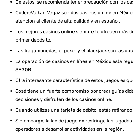
De estos, se recomienda tener precaución con los cas
CodereVulkan Vegaz son dos casinos online en México
atención al cliente de alta calidad y en español.
Los mejores casinos online siempre te ofrecen más de
primer depósito.
Las tragamonedas, el poker y el blackjack son las op
La operación de casinos en línea en México está regu
SEGOB.
Otra interesante característica de estos juegos es 
José tiene un fuerte compromiso por crear guías did
decisiones y disfruten de los casinos online.
Cuando utilizas una tarjeta de débito, estás retirand
Sin embargo, la ley de juego no restringe las jugada
operadores a desarrollar actividades en la región.