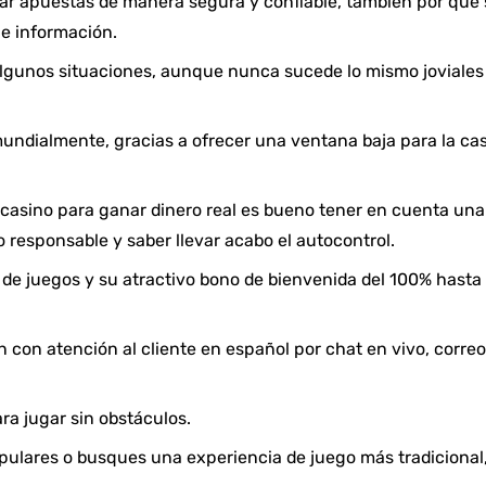
alizar apuestas de manera segura y confiable, también por qu
e información.
algunos situaciones, aunque nunca sucede lo mismo joviales 
undialmente, gracias a ofrecer una ventana baja para la cas
casino para ganar dinero real es bueno tener en cuenta una 
 responsable y saber llevar acabo el autocontrol.
 de juegos y su atractivo bono de bienvenida del 100% hasta
 con atención al cliente en español por chat en vivo, correo
ara jugar sin obstáculos.
pulares o busques una experiencia de juego más tradicional,