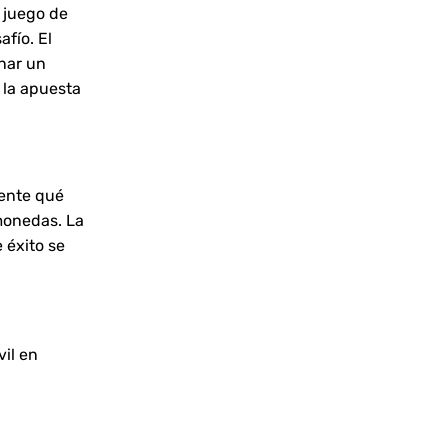
 juego de
afío. El
anar un
 la apuesta
mente qué
monedas. La
 éxito se
vil en