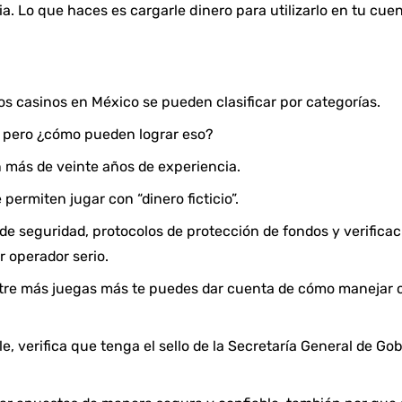
. Lo que haces es cargarle dinero para utilizarlo en tu cue
los casinos en México se pueden clasificar por categorías.
, pero ¿cómo pueden lograr eso?
n más de veinte años de experiencia.
ermiten jugar con “dinero ficticio”.
e seguridad, protocolos de protección de fondos y verificac
r operador serio.
ntre más juegas más te puedes dar cuenta de cómo manejar c
e, verifica que tenga el sello de la Secretaría General de Go