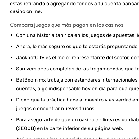
estás retirando o agregando fondos a tu cuenta bancaria
casino online.
Compara juegos que más pagan en los casinos
Con una historia tan rica en los juegos de apuestas, 
Ahora, lo más seguro es que te estarás preguntando
JackpotCity es el mejor representante del sector, co
Son versiones completas de las tragamonedas que te p
BetBoom.mx trabaja con estándares internacionales d
cuentas, algo indispensable hoy en día para cualquie
Dicen que la práctica hace al maestro y es verdad e
juegos o encontrar nuevos trucos.
Para asegurarte de que un casino en línea es confiabl
(SEGOB) en la parte inferior de su página web.