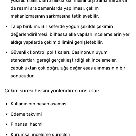
yüksek trafik olan aralıklarda, mesai dışı zamanlarda ya
da resmi ara zamanlarda yapılması, çekim
mekanizmasının sarkmasına tetikleyebilir.
Talep birikimi: Bir seferde yoğun şekilde çekimin
değerlendirilmesi, bilhassa elle yapılan incelemelerin yer
aldığı yapılarda çekim dilimini genişletebilir.
Güvenlik kontrol politikaları: Casinonun uyum
standartları gereği gerçekleştirdiği ek incelemeler,
çabukluktan çok doğruluğa değer esas alınmasının bir
sonucudur.
Çekim süresi hissini yönlendiren unsurlar:
Kullanıcının hesap aşaması
Ödeme takvimi
Finansal hacmi
Kurumsal inceleme süreçleri