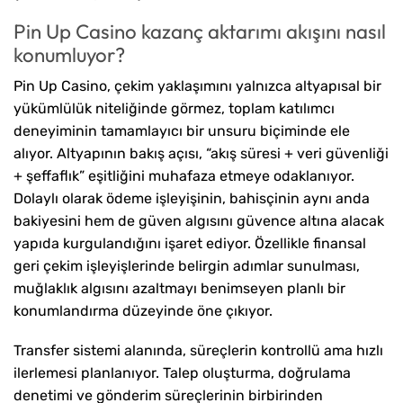
Pin Up Casino kazanç aktarımı akışını nasıl
konumluyor?
Pin Up Casino, çekim yaklaşımını yalnızca altyapısal bir
yükümlülük niteliğinde görmez, toplam katılımcı
deneyiminin tamamlayıcı bir unsuru biçiminde ele
alıyor. Altyapının bakış açısı, “akış süresi + veri güvenliği
+ şeffaflık” eşitliğini muhafaza etmeye odaklanıyor.
Dolaylı olarak ödeme işleyişinin, bahisçinin aynı anda
bakiyesini hem de güven algısını güvence altına alacak
yapıda kurgulandığını işaret ediyor. Özellikle finansal
geri çekim işleyişlerinde belirgin adımlar sunulması,
muğlaklık algısını azaltmayı benimseyen planlı bir
konumlandırma düzeyinde öne çıkıyor.
Transfer sistemi alanında, süreçlerin kontrollü ama hızlı
ilerlemesi planlanıyor. Talep oluşturma, doğrulama
denetimi ve gönderim süreçlerinin birbirinden