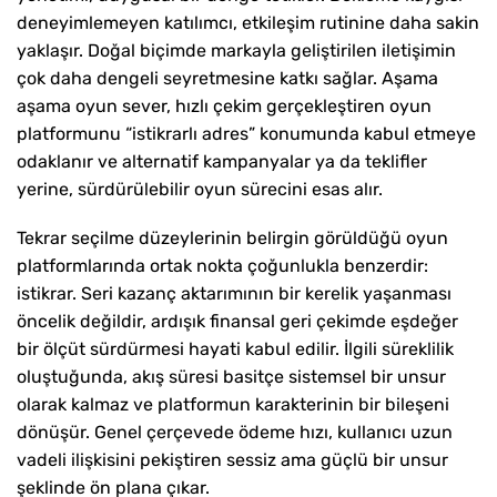
deneyimlemeyen katılımcı, etkileşim rutininе daha sakin
yaklaşır. Doğal biçimde markayla geliştirilen iletişimin
çok daha dengeli seyretmesine katkı sağlar. Aşama
aşama oyun sever, hızlı çekim gerçekleştiren oyun
platformunu “istikrarlı adres” konumunda kabul etmeye
odaklanır ve alternatif kampanyalar ya da teklifler
yerine, sürdürülebilir oyun sürecini esas alır.
Tekrar seçilme düzeylerinin belirgin görüldüğü oyun
platformlarında ortak nokta çoğunlukla benzerdir:
istikrar. Seri kazanç aktarımının bir kerelik yaşanması
öncelik değildir, ardışık finansal geri çekimde eşdeğer
bir ölçüt sürdürmesi hayati kabul edilir. İlgili süreklilik
oluştuğunda, akış süresi basitçe sistemsel bir unsur
olarak kalmaz ve platformun karakterinin bir bileşeni
dönüşür. Genel çerçevede ödeme hızı, kullanıcı uzun
vadeli ilişkisini pekiştiren sessiz ama güçlü bir unsur
şeklinde ön plana çıkar.