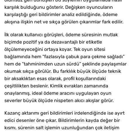
karşılık bulduğunu gösterir. Değişken oyuncuların
karşılaştığı geri bildirimler analiz edildiğinde, ödeme
akışına ilişkin net ve sıkça görülen çıkarımlar fark edilir.
İlk olarak kullanıcı görüşleri, ödeme süresinin mutlak
biçimde pozitif ya da dezavantajlı bir etiketle
ölçülemeyeceğini ortaya koyar. Tek oyun sitesi
bağlamında hem “fazlasıyla çabuk para çekme sağladı”
hem de “tahminimden uzun sürdü” şeklinde paylaşımlar
okumak sıkça görülür. Bu farklılık büyük ölçüde teknik
bir aksaklıktan esas olarak, profil koşullarındaki
çeşitlilikten beslenir. Kimlik evrakları zamanında
onaylanmış, ideal ödeme aracını uygulayan oyun
severler büyük ölçüde nispeten akıcı akışlar görür.
Kazanç aktarımı geri bildirimleri irdelendiğinde ise ayırt
edici desenler öne çıkar. Bildirimlerin kayda değer bir
kısmı, sürenin salt işlemin uzunluğundan çok iletişim