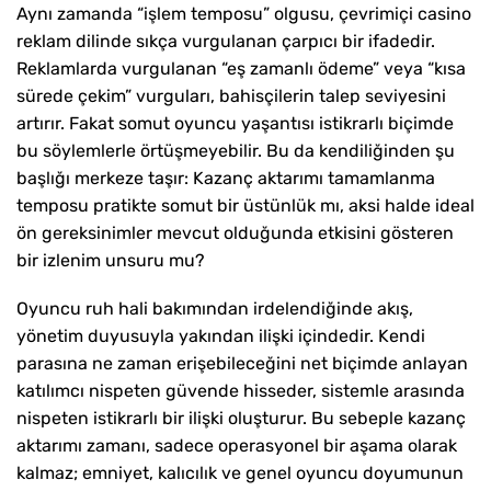
Aynı zamanda “işlem temposu” olgusu, çevrimiçi casino
reklam dilinde sıkça vurgulanan çarpıcı bir ifadedir.
Reklamlarda vurgulanan “eş zamanlı ödeme” veya “kısa
sürede çekim” vurguları, bahisçilerin talep seviyesini
artırır. Fakat somut oyuncu yaşantısı istikrarlı biçimde
bu söylemlerle örtüşmeyebilir. Bu da kendiliğinden şu
başlığı merkeze taşır: Kazanç aktarımı tamamlanma
temposu pratikte somut bir üstünlük mı, aksi halde ideal
ön gereksinimler mevcut olduğunda etkisini gösteren
bir izlenim unsuru mu?
Oyuncu ruh hali bakımından irdelendiğinde akış,
yönetim duyusuyla yakından ilişki içindedir. Kendi
parasına ne zaman erişebileceğini net biçimde anlayan
katılımcı nispeten güvende hisseder, sistemle arasında
nispeten istikrarlı bir ilişki oluşturur. Bu sebeple kazanç
aktarımı zamanı, sadece operasyonel bir aşama olarak
kalmaz; emniyet, kalıcılık ve genel oyuncu doyumunun