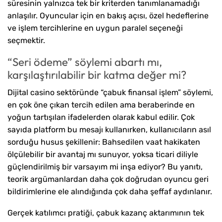
süresinin yalnızca tek bir kriterden tanımlanamadığı
anlaşılır. Oyuncular için en bakış açısı, özel hedeflerine
ve işlem tercihlerine en uygun paralel seçeneği
seçmektir.
“Seri ödeme” söylemi abartı mı,
karşılaştırılabilir bir katma değer mi?
Dijital casino sektöründe “çabuk finansal işlem” söylemi,
en çok öne çıkan tercih edilen ama beraberinde en
yoğun tartışılan ifadelerden olarak kabul edilir. Çok
sayıda platform bu mesajı kullanırken, kullanıcıların asıl
sorduğu husus şekillenir: Bahsedilen vaat hakikaten
ölçülebilir bir avantaj mı sunuyor, yoksa ticari diliyle
güçlendirilmiş bir varsayım mi inşa ediyor? Bu yanıtı,
teorik argümanlardan daha çok doğrudan oyuncu geri
bildirimlerine ele alındığında çok daha şeffaf aydınlanır.
Gerçek katılımcı pratiği, çabuk kazanç aktarımının tek