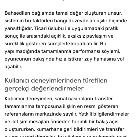
Bahsedilen bağlamda temel değer oluşturan unsur,
sistemin bu faktörleri hangi düzeyde anlaşılır biçimde
yansıttığıdır. Ticari üslubu ile uygulamadaki pratik
sonuç ile arasındaki açıklık, eksiksiz paylaşım ve
süreklilik gösteren süreçlerle kapatılabilir. Bu
yapılmadığında tamamlanma performansı söylemi,
oyuncunun bakışında hızla istikrar zayıflamasına yol
açabilir.
Kullanıcı deneyimlerinden türetilen
gerçekçi değerlendirmeler
Katılımcı deneyimleri, sanal casinoların transfer
tamamlanma temposuna ilişkin en resmi gösteren
referansların merkezinde sayılır. Yetkili bilgilendirmeler
ve iletişim mesajları önceden tanımlı bir bakış açısı
oluştururken, kumarhane geri bildirimleri ve transfer
olumsuz geri dönüşleri bu söylemin uygulamada nasıl