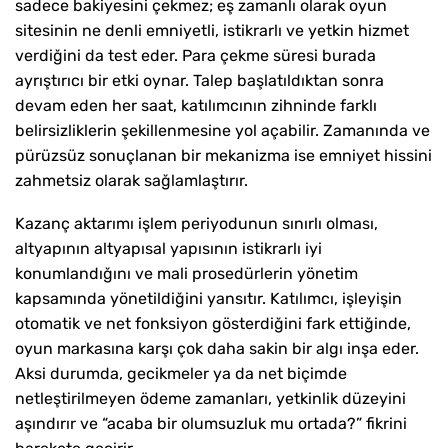
sadece bakiyesini çekmez; eş zamanlı olarak oyun
sitesinin ne denli emniyetli, istikrarlı ve yetkin hizmet
verdiğini da test eder. Para çekme süresi burada
ayrıştırıcı bir etki oynar. Talep başlatıldıktan sonra
devam eden her saat, katılımcının zihninde farklı
belirsizliklerin şekillenmesine yol açabilir. Zamanında ve
pürüzsüz sonuçlanan bir mekanizma ise emniyet hissini
zahmetsiz olarak sağlamlaştırır.
Kazanç aktarımı işlem periyodunun sınırlı olması,
altyapının altyapısal yapısının istikrarlı iyi
konumlandığını ve mali prosedürlerin yönetim
kapsamında yönetildiğini yansıtır. Katılımcı, işleyişin
otomatik ve net fonksiyon gösterdiğini fark ettiğinde,
oyun markasına karşı çok daha sakin bir algı inşa eder.
Aksi durumda, gecikmeler ya da net biçimde
netleştirilmeyen ödeme zamanları, yetkinlik düzeyini
aşındırır ve “acaba bir olumsuzluk mu ortada?” fikrini