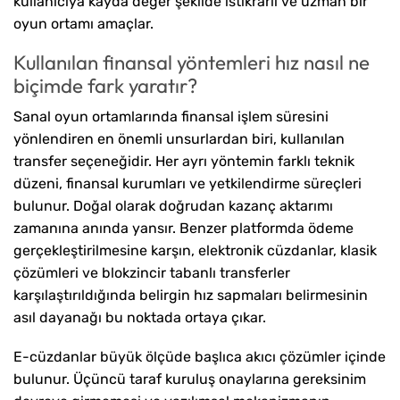
kullanıcıya kayda değer şekilde istikrarlı ve uzman bir
oyun ortamı amaçlar.
Kullanılan finansal yöntemleri hız nasıl ne
biçimde fark yaratır?
Sanal oyun ortamlarında finansal işlem süresini
yönlendiren en önemli unsurlardan biri, kullanılan
transfer seçeneğidir. Her ayrı yöntemin farklı teknik
düzeni, finansal kurumları ve yetkilendirme süreçleri
bulunur. Doğal olarak doğrudan kazanç aktarımı
zamanına anında yansır. Benzer platformda ödeme
gerçekleştirilmesine karşın, elektronik cüzdanlar, klasik
çözümleri ve blokzincir tabanlı transferler
karşılaştırıldığında belirgin hız sapmaları belirmesinin
asıl dayanağı bu noktada ortaya çıkar.
E-cüzdanlar büyük ölçüde başlıca akıcı çözümler içinde
bulunur. Üçüncü taraf kuruluş onaylarına gereksinim