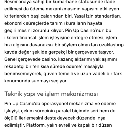
Resmî onaya sahip bir kumarhane statüsünde ifade
edilmesi da ödeme mekanizmasının yapısını etkileyen
kriterlerden başlıcalarından biri. Yasal izin standartları,
ekonomik süreçlerde tanımlı kuralların hayata
geçirilmesini zorunlu kılıyor. Pin Up Casino’nun bu
ilkeleri finansal işlem işleyişine entegre etmesi, işlem
hızı algısını dayanaksız bir söylem olmaktan uzaklaştırıp
kayda değer şekilde gerçekçi bir çerçeveye taşıyor.
Genel çerçevede casino, kazanç aktarımı yaklaşımını
rekabetçi bir “en kısa sürede ödeme” mesajıyla
benimsemeyerek, güven temelli ve uzun vadeli bir fark
konumunda sunmayı seçiyor.
Teknik yapı ve işlem mekanizması
Pin Up Casino’da operasyonel mekanizma ve ödeme
işleyişi, çekim sürecinin paralel biçimde seri hem de
ölçülü ilerlemesini destekleyecek düzende inşa
edilmiştir. Platform, yalın evreli ve kapalı bir düzen