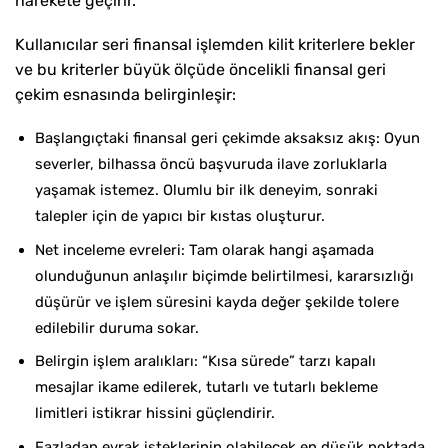
harekete geçirir.
Kullanıcılar seri finansal işlemden kilit kriterlere bekler
ve bu kriterler büyük ölçüde öncelikli finansal geri
çekim esnasında belirginleşir:
Başlangıçtaki finansal geri çekimde aksaksız akış: Oyun
severler, bilhassa öncü başvuruda ilave zorluklarla
yaşamak istemez. Olumlu bir ilk deneyim, sonraki
talepler için de yapıcı bir kıstas oluşturur.
Net inceleme evreleri: Tam olarak hangi aşamada
olunduğunun anlaşılır biçimde belirtilmesi, kararsızlığı
düşürür ve işlem süresini kayda değer şekilde tolere
edilebilir duruma sokar.
Belirgin işlem aralıkları: “Kısa sürede” tarzı kapalı
mesajlar ikame edilerek, tutarlı ve tutarlı bekleme
limitleri istikrar hissini güçlendirir.
Fazladan evrak isteklerinin olabilecek en düşük noktada