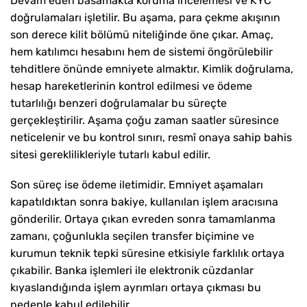
Devam eden basamakta koruma incelemesi ve KYC
doğrulamaları işletilir. Bu aşama, para çekme akışının
son derece kilit bölümü niteliğinde öne çıkar. Amaç,
hem katılımcı hesabını hem de sistemi öngörülebilir
tehditlere önünde emniyete almaktır. Kimlik doğrulama,
hesap hareketlerinin kontrol edilmesi ve ödeme
tutarlılığı benzeri doğrulamalar bu süreçte
gerçekleştirilir. Aşama çoğu zaman saatler süresince
neticelenir ve bu kontrol sınırı, resmî onaya sahip bahis
sitesi gereklilikleriyle tutarlı kabul edilir.
Son süreç ise ödeme iletimidir. Emniyet aşamaları
kapatıldıktan sonra bakiye, kullanılan işlem aracısına
gönderilir. Ortaya çıkan evreden sonra tamamlanma
zamanı, çoğunlukla seçilen transfer biçimine ve
kurumun teknik tepki süresine etkisiyle farklılık ortaya
çıkabilir. Banka işlemleri ile elektronik cüzdanlar
kıyaslandığında işlem ayrımları ortaya çıkması bu
nedenle kabul edilebilir.