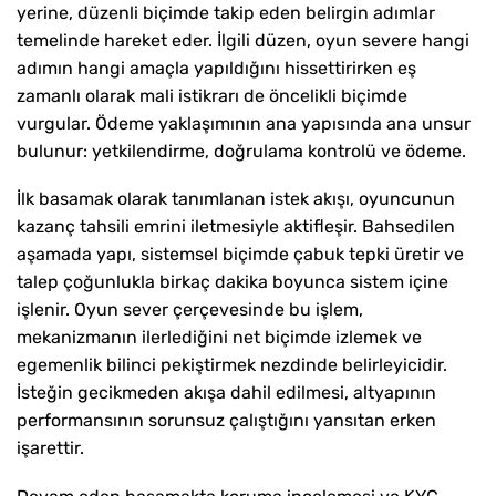
yerine, düzenli biçimde takip eden belirgin adımlar
temelinde hareket eder. İlgili düzen, oyun severe hangi
adımın hangi amaçla yapıldığını hissettirirken eş
zamanlı olarak mali istikrarı de öncelikli biçimde
vurgular. Ödeme yaklaşımının ana yapısında ana unsur
bulunur: yetkilendirme, doğrulama kontrolü ve ödeme.
İlk basamak olarak tanımlanan istek akışı, oyuncunun
kazanç tahsili emrini iletmesiyle aktifleşir. Bahsedilen
aşamada yapı, sistemsel biçimde çabuk tepki üretir ve
talep çoğunlukla birkaç dakika boyunca sistem içine
işlenir. Oyun sever çerçevesinde bu işlem,
mekanizmanın ilerlediğini net biçimde izlemek ve
egemenlik bilinci pekiştirmek nezdinde belirleyicidir.
İsteğin gecikmeden akışa dahil edilmesi, altyapının
performansının sorunsuz çalıştığını yansıtan erken
işarettir.