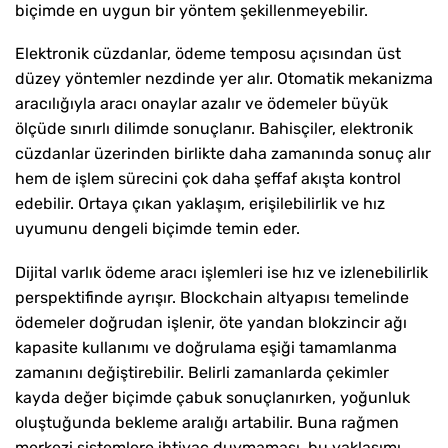
biçimde en uygun bir yöntem şekillenmeyebilir.
Elektronik cüzdanlar, ödeme temposu açısından üst
düzey yöntemler nezdinde yer alır. Otomatik mekanizma
aracılığıyla aracı onaylar azalır ve ödemeler büyük
ölçüde sınırlı dilimde sonuçlanır. Bahisçiler, elektronik
cüzdanlar üzerinden birlikte daha zamanında sonuç alır
hem de işlem sürecini çok daha şeffaf akışta kontrol
edebilir. Ortaya çıkan yaklaşım, erişilebilirlik ve hız
uyumunu denge­li biçimde temin eder.
Dijital varlık ödeme aracı işlemleri ise hız ve izlenebilirlik
perspektifinde ayrışır. Blockchain altyapısı temelinde
ödemeler doğrudan işlenir, öte yandan blokzincir ağı
kapasite kullanımı ve doğrulama eşiği tamamlanma
zamanını değiştirebilir. Belirli zamanlarda çekimler
kayda değer biçimde çabuk sonuçlanırken, yoğunluk
oluştuğunda bekleme aralığı artabilir. Buna rağmen
merkezi sistemlere ihtiyaç duymaması, bu yaklaşımı