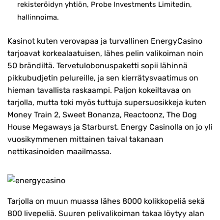
rekisteröidyn yhtiön, Probe Investments Limitedin,
hallinnoima.
Kasinot kuten verovapaa ja turvallinen EnergyCasino
tarjoavat korkealaatuisen, lähes pelin valikoiman noin
50 brändiltä. Tervetulobonuspaketti sopii lähinnä
pikkubudjetin pelureille, ja sen kierrätysvaatimus on
hieman tavallista raskaampi. Paljon kokeiltavaa on
tarjolla, mutta toki myös tuttuja supersuosikkeja kuten
Money Train 2, Sweet Bonanza, Reactoonz, The Dog
House Megaways ja Starburst. Energy Casinolla on jo yli
vuosikymmenen mittainen taival takanaan
nettikasinoiden maailmassa.
Tarjolla on muun muassa lähes 8000 kolikkopeliä sekä
800 livepeliä. Suuren pelivalikoiman takaa löytyy alan