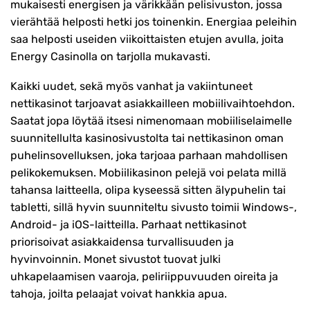
mukaisesti energisen ja värikkään pelisivuston, jossa
vierähtää helposti hetki jos toinenkin. Energiaa peleihin
saa helposti useiden viikoittaisten etujen avulla, joita
Energy Casinolla on tarjolla mukavasti.
Kaikki uudet, sekä myös vanhat ja vakiintuneet
nettikasinot tarjoavat asiakkailleen mobiilivaihtoehdon.
Saatat jopa löytää itsesi nimenomaan mobiiliselaimelle
suunnitellulta kasinosivustolta tai nettikasinon oman
puhelinsovelluksen, joka tarjoaa parhaan mahdollisen
pelikokemuksen. Mobiilikasinon pelejä voi pelata millä
tahansa laitteella, olipa kyseessä sitten älypuhelin tai
tabletti, sillä hyvin suunniteltu sivusto toimii Windows-,
Android- ja iOS-laitteilla. Parhaat nettikasinot
priorisoivat asiakkaidensa turvallisuuden ja
hyvinvoinnin. Monet sivustot tuovat julki
uhkapelaamisen vaaroja, peliriippuvuuden oireita ja
tahoja, joilta pelaajat voivat hankkia apua.