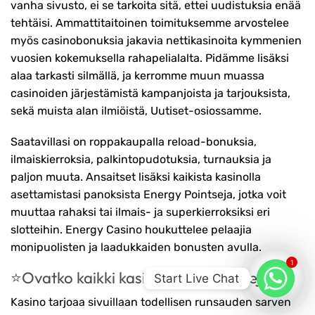
vanha sivusto, ei se tarkoita sitä, ettei uudistuksia enää
tehtäisi. Ammattitaitoinen toimituksemme arvostelee
myös casinobonuksia jakavia nettikasinoita kymmenien
vuosien kokemuksella rahapelialalta. Pidämme lisäksi
alaa tarkasti silmällä, ja kerromme muun muassa
casinoiden järjestämistä kampanjoista ja tarjouksista,
sekä muista alan ilmiöistä, Uutiset-osiossamme.
Saatavillasi on roppakaupalla reload-bonuksia,
ilmaiskierroksia, palkintopudotuksia, turnauksia ja
paljon muuta. Ansaitset lisäksi kaikista kasinolla
asettamistasi panoksista Energy Pointseja, jotka voit
muuttaa rahaksi tai ilmais- ja superkierroksiksi eri
slotteihin. Energy Casino houkuttelee pelaajia
monipuolisten ja laadukkaiden bonusten avulla.
1
⭐Ovatko kaikki kasinopelit tuuripelejä?
Start Live Chat
Kasino tarjoaa sivuillaan todellisen runsauden sarven