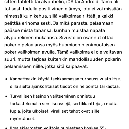
sitten tabletti tai älypuhelin, iOS tai Android. Tämä oli
totisesti todella positiivinen elämys, jota ei voi missään
nimessä kuin kehua, sillä valikoimaa riittää ja kaikki
pelittää erinomaisesti. Ja mikä parasta, pelaamaan
pääsee mistä tahansa, kunhan muistaa napata
älypuhelimen mukaansa. Sivusto on osannut ottaa
pokerin pelaajansa myös huomioon pienimuotoisen
pokerivalikoiman avulla. Tämä valikoima ei ole valtavan
suuri, mutta tarjoaa kuitenkin mahdollisuuden pokerin
pelaamiseen niille, jotka sitä kaipaavat.
Kannattaakin käydä tsekkaamassa turnaussivusto itse,
sillä sieltä ajankohtaiset tiedot on helpointa tarkastaa.
Turvallisen kasinon valitseminen onnistuu
tarkastelemalla sen lisenssejä, sertifikaatteja ja muita
lupia, joita ulkoiset, viralliset tahot ovat sille
myöntäneet.
Ilmaiskierrosten voittoja puolestaan koskee 35-