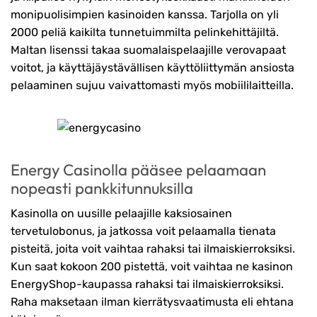
monipuolisimpien kasinoiden kanssa. Tarjolla on yli
2000 peliä kaikilta tunnetuimmilta pelinkehittäjiltä.
Maltan lisenssi takaa suomalaispelaajille verovapaat
voitot, ja käyttäjäystävällisen käyttöliittymän ansiosta
pelaaminen sujuu vaivattomasti myös mobiililaitteilla.
Energy Casinolla pääsee pelaamaan
nopeasti pankkitunnuksilla
Kasinolla on uusille pelaajille kaksiosainen
tervetulobonus, ja jatkossa voit pelaamalla tienata
pisteitä, joita voit vaihtaa rahaksi tai ilmaiskierroksiksi.
Kun saat kokoon 200 pistettä, voit vaihtaa ne kasinon
EnergyShop-kaupassa rahaksi tai ilmaiskierroksiksi.
Raha maksetaan ilman kierrätysvaatimusta eli ehtana