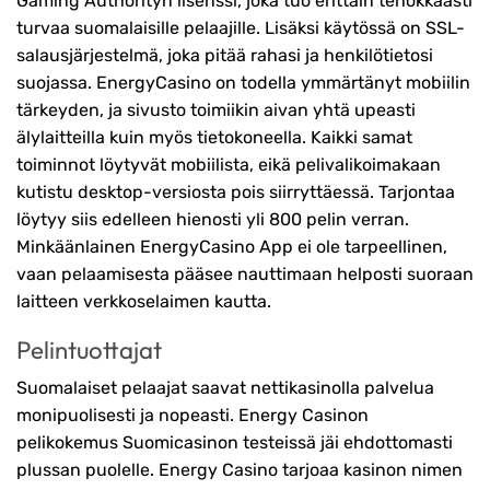
Gaming Authorityn lisenssi, joka tuo erittäin tehokkaasti
turvaa suomalaisille pelaajille. Lisäksi käytössä on SSL-
salausjärjestelmä, joka pitää rahasi ja henkilötietosi
suojassa. EnergyCasino on todella ymmärtänyt mobiilin
tärkeyden, ja sivusto toimiikin aivan yhtä upeasti
älylaitteilla kuin myös tietokoneella. Kaikki samat
toiminnot löytyvät mobiilista, eikä pelivalikoimakaan
kutistu desktop-versiosta pois siirryttäessä. Tarjontaa
löytyy siis edelleen hienosti yli 800 pelin verran.
Minkäänlainen EnergyCasino App ei ole tarpeellinen,
vaan pelaamisesta pääsee nauttimaan helposti suoraan
laitteen verkkoselaimen kautta.
Pelintuottajat
Suomalaiset pelaajat saavat nettikasinolla palvelua
monipuolisesti ja nopeasti. Energy Casinon
pelikokemus Suomicasinon testeissä jäi ehdottomasti
plussan puolelle. Energy Casino tarjoaa kasinon nimen