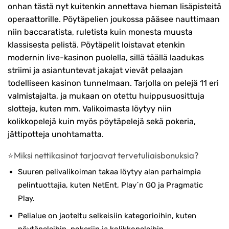
onhan tästä nyt kuitenkin annettava hieman lisäpisteitä
operaattorille. Pöytäpelien joukossa pääsee nauttimaan
niin baccaratista, ruletista kuin monesta muusta
klassisesta pelistä. Pöytäpelit loistavat etenkin
modernin live-kasinon puolella, sillä täällä laadukas
striimi ja asiantuntevat jakajat vievät pelaajan
todelliseen kasinon tunnelmaan. Tarjolla on pelejä 11 eri
valmistajalta, ja mukaan on otettu huippusuosittuja
slotteja, kuten mm. Valikoimasta löytyy niin
kolikkopelejä kuin myös pöytäpelejä sekä pokeria,
jättipotteja unohtamatta.
⭐Miksi nettikasinot tarjoavat tervetuliaisbonuksia?
Suuren pelivalikoiman takaa löytyy alan parhaimpia
pelintuottajia, kuten NetEnt, Play´n GO ja Pragmatic
Play.
Pelialue on jaoteltu selkeisiin kategorioihin, kuten
pöytäpeleihin, pokeriin ja kolikkopeleihin.