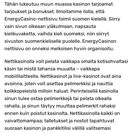
Tähän lukeutuu muun muassa kasinon tarjoamat
tarjoukset ja bonukset. Ilmoitamme ilolla, että
EnergyCasino-nettisivu toimii suomen kielellä. Siirry
vain sivun oikeaan yläkulmaan, napsauta
kielikuvaketta, vaihda kieli suomeksi, niin siirryt
sivuston suomenkieliselle puolelle. EnergyCasinon
nettisivu on onneksi melkoisen hyvin organisoitu.
Nettikasinolla voit pelata vaikkapa omalta kotisohvaltasi
käsin tai mistä tahansa muualta – vaikkapa
mobiililaitteella. Nettikasinot ja live-kasinot ovat aina
avoinna, joten voit asettaa pelimerkkisi ja nauttia
kolikkopeleistä milloin haluat. Perinteisellä kasinolla
sinun tulee ostaa pelimerkkejä tai pelata oikealla
rahalla, ja sinun täytyy muuttaa pelimerkit rahaksi
ennen kuin poistut kasinolta. Nettikasinolla kaikki on
vaivattomampaa; talletukset ja nostot tapahtuvat
suoraan kasinon ja pankkitilisi välillä valitsemasi