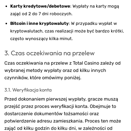
Karty kredytowe/debetowe
: Wypłaty na karty mogą
zająć od 2 do 7 dni roboczych.
Bitcoin i inne kryptowaluty
: W przypadku wypłat w
kryptowalutach, czas realizacji może być bardzo krótki,
często wynoszący kilka minut.
3. Czas oczekiwania na przelew
Czas oczekiwania na przelew z Total Casino zależy od
wybranej metody wypłaty oraz od kilku innych
czynników, które omówimy poniżej.
3.1. Weryfikacja konta
Przed dokonaniem pierwszej wypłaty, gracze muszą
przejść przez proces weryfikacji konta. Obejmuje to
dostarczenie dokumentów tożsamości oraz
potwierdzenie adresu zamieszkania. Proces ten może
zająć od kilku godzin do kilku dni, w zależności od