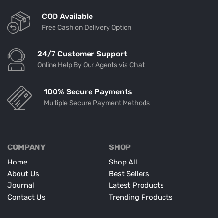
COD Available
Free Cash on Delivery Option
24/7 Customer Support
Online Help By Our Agents via Chat
100% Secure Payments
Multiple Secure Payment Methods
COMPANY
SHOP
Home
Shop All
About Us
Best Sellers
Journal
Latest Products
Contact Us
Trending Products