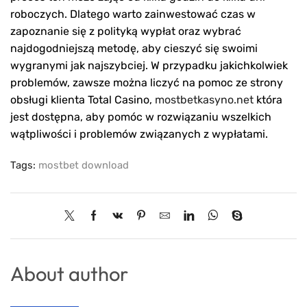
roboczych. Dlatego warto zainwestować czas w
zapoznanie się z polityką wypłat oraz wybrać
najdogodniejszą metodę, aby cieszyć się swoimi
wygranymi jak najszybciej. W przypadku jakichkolwiek
problemów, zawsze można liczyć na pomoc ze strony
obsługi klienta Total Casino,
mostbetkasyno.net
która
jest dostępna, aby pomóc w rozwiązaniu wszelkich
wątpliwości i problemów związanych z wypłatami.
Tags:
mostbet download
About author