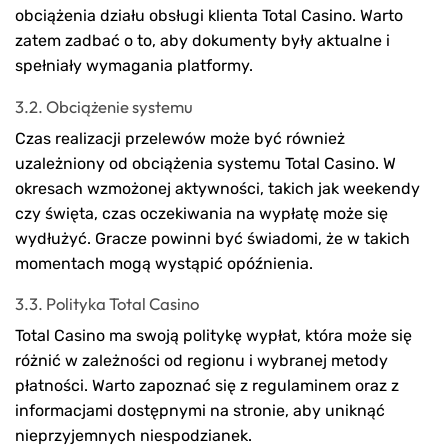
obciążenia działu obsługi klienta Total Casino. Warto
zatem zadbać o to, aby dokumenty były aktualne i
spełniały wymagania platformy.
3.2. Obciążenie systemu
Czas realizacji przelewów może być również
uzależniony od obciążenia systemu Total Casino. W
okresach wzmożonej aktywności, takich jak weekendy
czy święta, czas oczekiwania na wypłatę może się
wydłużyć. Gracze powinni być świadomi, że w takich
momentach mogą wystąpić opóźnienia.
3.3. Polityka Total Casino
Total Casino ma swoją politykę wypłat, która może się
różnić w zależności od regionu i wybranej metody
płatności. Warto zapoznać się z regulaminem oraz z
informacjami dostępnymi na stronie, aby uniknąć
nieprzyjemnych niespodzianek.