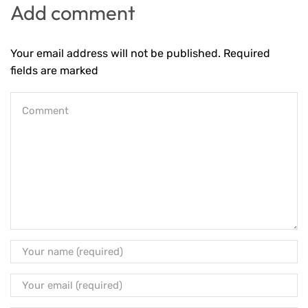
Add comment
Your email address will not be published. Required
fields are marked