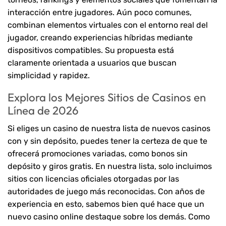
interacción entre jugadores. Aún poco comunes,
combinan elementos virtuales con el entorno real del
jugador, creando experiencias híbridas mediante
dispositivos compatibles. Su propuesta está
claramente orientada a usuarios que buscan
simplicidad y rapidez.
Explora los Mejores Sitios de Casinos en
Línea de 2026
Si eliges un casino de nuestra lista de nuevos casinos
con y sin depósito, puedes tener la certeza de que te
ofrecerá promociones variadas, como bonos sin
depósito y giros gratis. En nuestra lista, solo incluimos
sitios con licencias oficiales otorgadas por las
autoridades de juego más reconocidas. Con años de
experiencia en esto, sabemos bien qué hace que un
nuevo casino online destaque sobre los demás. Como