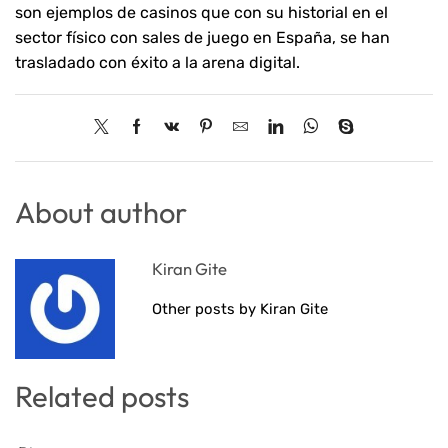
son ejemplos de casinos que con su historial en el
sector físico con sales de juego en España, se han
trasladado con éxito a la arena digital.
About author
Kiran Gite
Other posts by Kiran Gite
Related posts