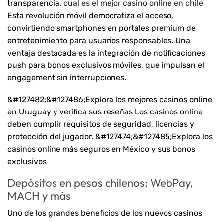
transparencia.
cual es el mejor casino online en chile
Esta revolución móvil democratiza el acceso,
convirtiendo smartphones en portales premium de
entretenimiento para usuarios responsables. Una
ventaja destacada es la integración de notificaciones
push para bonos exclusivos móviles, que impulsan el
engagement sin interrupciones.
&#127482;&#127486;Explora los mejores casinos online
en Uruguay y verifica sus reseñas Los casinos online
deben cumplir requisitos de seguridad, licencias y
protección del jugador. &#127474;&#127485;Explora los
casinos online más seguros en México y sus bonos
exclusivos
Depósitos en pesos chilenos: WebPay,
MACH y más
Uno de los grandes beneficios de los nuevos casinos