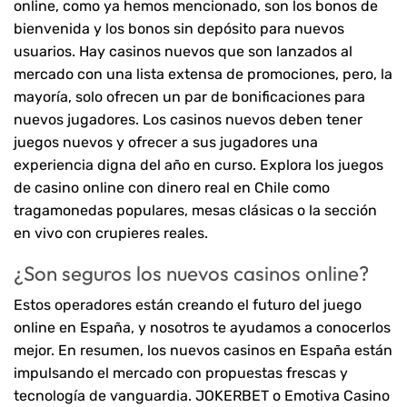
online, como ya hemos mencionado, son los bonos de
bienvenida y los bonos sin depósito para nuevos
usuarios. Hay casinos nuevos que son lanzados al
mercado con una lista extensa de promociones, pero, la
mayoría, solo ofrecen un par de bonificaciones para
nuevos jugadores. Los casinos nuevos deben tener
juegos nuevos y ofrecer a sus jugadores una
experiencia digna del año en curso. Explora los juegos
de casino online con dinero real en Chile como
tragamonedas populares, mesas clásicas o la sección
en vivo con crupieres reales.
¿Son seguros los nuevos casinos online?
Estos operadores están creando el futuro del juego
online en España, y nosotros te ayudamos a conocerlos
mejor. En resumen, los nuevos casinos en España están
impulsando el mercado con propuestas frescas y
tecnología de vanguardia. JOKERBET o Emotiva Casino