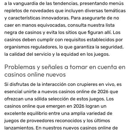
a la vanguardia de las tendencias, presentando menús
repletos de novedades que incluyen diversas temáticas
y características innovadoras. Para asegurarte de no
caer en manos equivocadas, consulta nuestra lista
negra de casinos y evita los sitios que figuran allí. Los
casinos deben cumplir con requisitos establecidos por
organismos reguladores, lo que garantiza la seguridad,
la calidad del servicio y la equidad en los juegos.
Problemas y señales a tomar en cuenta en
casinos online nuevos
Si disfrutas de la interacción con crupieres en vivo, es
esencial unirte a nuevos casinos online de 2026 que
ofrezcan una sólida selección de estos juegos. Los
casinos online que emergen en 2026 logran un
excelente equilibrio entre una amplia variedad de
juegos de proveedores reconocidos y los últimos
lanzamientos. En nuestros nuevos casinos online de