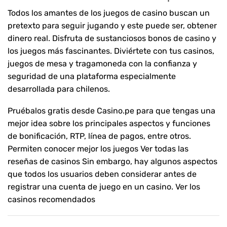
Todos los amantes de los juegos de casino buscan un
pretexto para seguir jugando y este puede ser, obtener
dinero real. Disfruta de sustanciosos bonos de casino y
los juegos más fascinantes. Diviértete con tus casinos,
juegos de mesa y tragamoneda con la confianza y
seguridad de una plataforma especialmente
desarrollada para chilenos.
Pruébalos gratis desde Casino.pe para que tengas una
mejor idea sobre los principales aspectos y funciones
de bonificación, RTP, línea de pagos, entre otros.
Permiten conocer mejor los juegos Ver todas las
reseñas de casinos Sin embargo, hay algunos aspectos
que todos los usuarios deben considerar antes de
registrar una cuenta de juego en un casino. Ver los
casinos recomendados