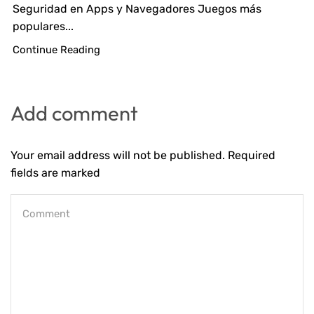
Seguridad en Apps y Navegadores Juegos más
populares...
Continue Reading
Add comment
Your email address will not be published. Required
fields are marked