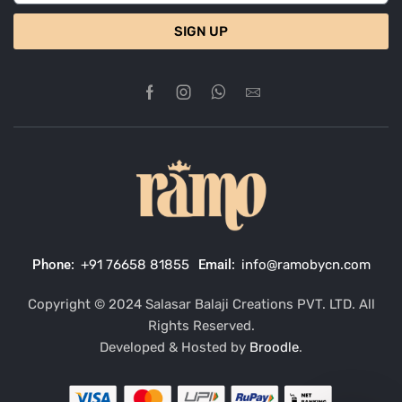
SIGN UP
Phone:
+91 76658 81855
Email:
info@ramobycn.com
Copyright © 2024 Salasar Balaji Creations PVT. LTD. All
Rights Reserved.
Developed & Hosted by
Broodle
.