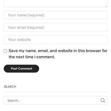
Save my name, email, and website in this browser for
the next time I comment.
SEARCH