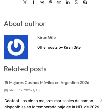
About author
Kiran Gite
Other posts by Kiran Gite
Related posts
15 Mejores Casinos Móviles en Argentina 2026
March 12, 2026
0
Content Los cinco mejores mariscales de campo
disponibles en la temporada baja de la NFL de 2026