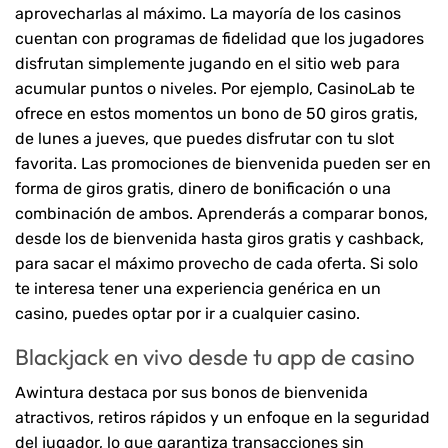
aprovecharlas al máximo. La mayoría de los casinos
cuentan con programas de fidelidad que los jugadores
disfrutan simplemente jugando en el sitio web para
acumular puntos o niveles. Por ejemplo, CasinoLab te
ofrece en estos momentos un bono de 50 giros gratis,
de lunes a jueves, que puedes disfrutar con tu slot
favorita. Las promociones de bienvenida pueden ser en
forma de giros gratis, dinero de bonificación o una
combinación de ambos. Aprenderás a comparar bonos,
desde los de bienvenida hasta giros gratis y cashback,
para sacar el máximo provecho de cada oferta. Si solo
te interesa tener una experiencia genérica en un
casino, puedes optar por ir a cualquier casino.
Blackjack en vivo desde tu app de casino
Awintura destaca por sus bonos de bienvenida
atractivos, retiros rápidos y un enfoque en la seguridad
del jugador, lo que garantiza transacciones sin