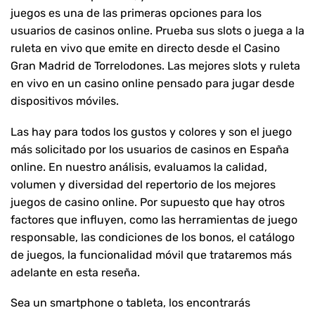
juegos es una de las primeras opciones para los
usuarios de casinos online. Prueba sus slots o juega a la
ruleta en vivo que emite en directo desde el Casino
Gran Madrid de Torrelodones. Las mejores slots y ruleta
en vivo en un casino online pensado para jugar desde
dispositivos móviles.
Las hay para todos los gustos y colores y son el juego
más solicitado por los usuarios de casinos en España
online. En nuestro análisis, evaluamos la calidad,
volumen y diversidad del repertorio de los mejores
juegos de casino online. Por supuesto que hay otros
factores que influyen, como las herramientas de juego
responsable, las condiciones de los bonos, el catálogo
de juegos, la funcionalidad móvil que trataremos más
adelante en esta reseña.
Sea un smartphone o tableta, los encontrarás