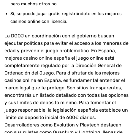
pero muchos otros no.
Sí, se puede jugar gratis registrándote en los mejores
casinos online con licencia.
La DGOJ en coordinación con el gobierno buscan
ejecutar políticas para evitar el acceso a los menores de
edad y prevenir el juego problemático. En España,
mejores casino online españa
el juego online está
completamente regulado por la Dirección General de
Ordenación del Juego. Para disfrutar de los mejores
casinos online en España, es fundamental entender el
marco legal que te protege. Son sitios transparentes,
encontrarás un listado detallado con todas las opciones
y sus límites de depósito mínimo. Para fomentar el
juego responsable, la legislación española establece un
límite de depósito inicial de 600€ diarios.
Desarrolladores como Evolution y Playtech destacan
con sus ruletas como Quantum y Lightning, llenas de