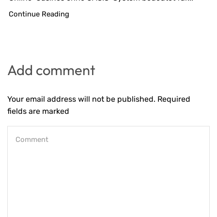
Continue Reading
Add comment
Your email address will not be published. Required
fields are marked