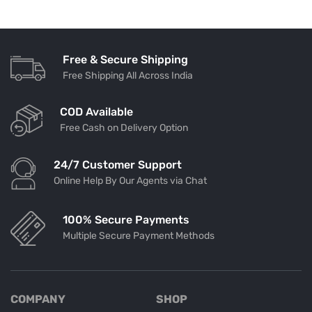
Free & Secure Shipping
Free Shipping All Across India
COD Available
Free Cash on Delivery Option
24/7 Customer Support
Online Help By Our Agents via Chat
100% Secure Payments
Multiple Secure Payment Methods
COMPANY
SHOP