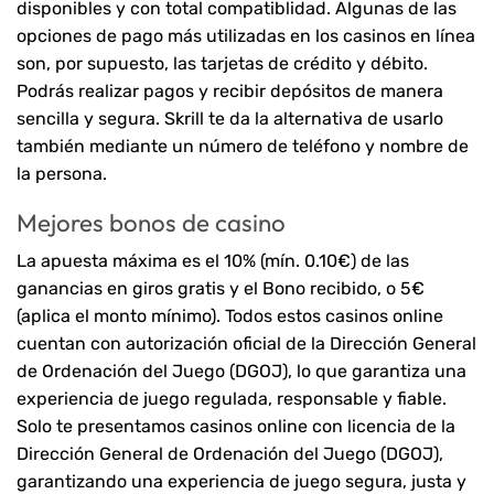
disponibles y con total compatiblidad. Algunas de las
opciones de pago más utilizadas en los casinos en línea
son, por supuesto, las tarjetas de crédito y débito.
Podrás realizar pagos y recibir depósitos de manera
sencilla y segura. Skrill te da la alternativa de usarlo
también mediante un número de teléfono y nombre de
la persona.
Mejores bonos de casino
La apuesta máxima es el 10% (mín. 0.10€) de las
ganancias en giros gratis y el Bono recibido, o 5€
(aplica el monto mínimo). Todos estos casinos online
cuentan con autorización oficial de la Dirección General
de Ordenación del Juego (DGOJ), lo que garantiza una
experiencia de juego regulada, responsable y fiable.
Solo te presentamos casinos online con licencia de la
Dirección General de Ordenación del Juego (DGOJ),
garantizando una experiencia de juego segura, justa y