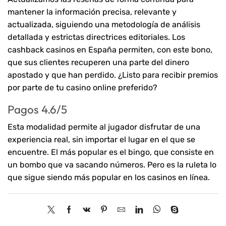
mantener la información precisa, relevante y
actualizada, siguiendo una metodología de análisis
detallada y estrictas directrices editoriales. Los
cashback casinos en España permiten, con este bono,
que sus clientes recuperen una parte del dinero
apostado y que han perdido. ¿Listo para recibir premios
por parte de tu casino online preferido?
Pagos 4.6/5
Esta modalidad permite al jugador disfrutar de una
experiencia real, sin importar el lugar en el que se
encuentre. El más popular es el bingo, que consiste en
un bombo que va sacando números. Pero es la ruleta lo
que sigue siendo más popular en los casinos en línea.