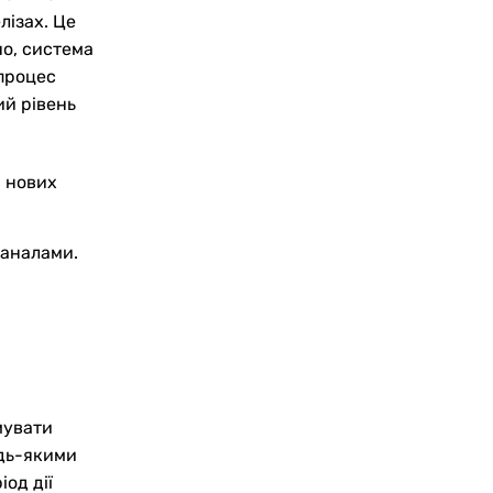
лізах. Це
но, система
 процес
ий рівень
я нових
каналами.
мувати
удь-якими
іод дії