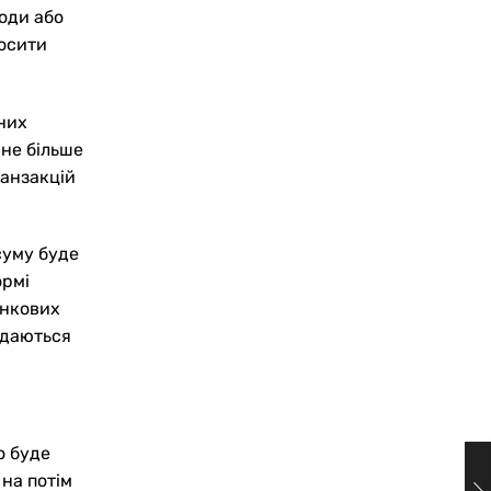
роди або
носити
ьних
 не більше
ранзакцій
суму буде
ормі
ункових
адаються
о буде
 на потім