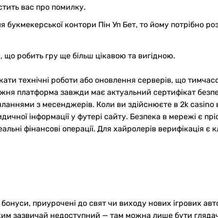
стить вас про помилку.
букмекерської контори Пін Уп Бет, то йому потрібно роз
 що робить гру ще більш цікавою та вигідною.
кати технічні роботи або оновлення серверів, що тимчас
вжня платформа завжди має актуальний сертифікат безпе
аннями з месенджерів. Коли ви здійснюєте в 2k casino в
дичної інформації у футері сайту. Безпека в мережі є пр
альні фінансові операції. Для хайролерів верифікація є 
 бонуси, приурочені до свят чи виходу нових ігрових авт
жим зазвичай недоступний — там можна лише бути глядач