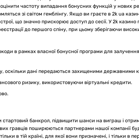
оцінити частоту випадання бонусних функцій у нових ре
мляться зі світом гемблінгу. Якщо ви граєте в 2k ua кази
строї, що значно прискорює доступ до сесії. У 2k казино
реєстрації до першого спіну, при цьому зберігаючи висок
окоди в рамках власної бонусної програми для залученн
аду, оскільки дані передаються захищеними державними 
ансового ризику, використовуючи віртуальні кредити.
ово.
 стартовий банкрол, підвищити шанси на виграш і отри
нових гравців поширюються партнерами нашої компанії б
ьки в тій країні, для якої вони призначені, і тільки в пер