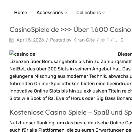
Home
Accessories
Collections
CasinoSpiele de >>> Über 1.600 Casino 
April 5, 2026
/
Posted by
Kiran Gite
/
1
/
0
Dieser
Lizenzen über Bonusangebote bis hin zu Zahlungsmeth
NetBet, das über 300 Slots in seinem Angebot hat. Das
gelungene Mischung aus moderner Technik, abwechslun
führenden Online-Spielotheken bieten eine beeindruck
innovative Online Slots bis hin zu exklusiven Titeln reic
Slots wie Book of Ra, Eye of Horus oder Big Bass Bona
Kostenlose Casino Spiele – Spaß und S
Nutzt unser Ranking, um das beste deutsche Online Cas
euch für alle Plattformen, die zu euren Erwartungen pa