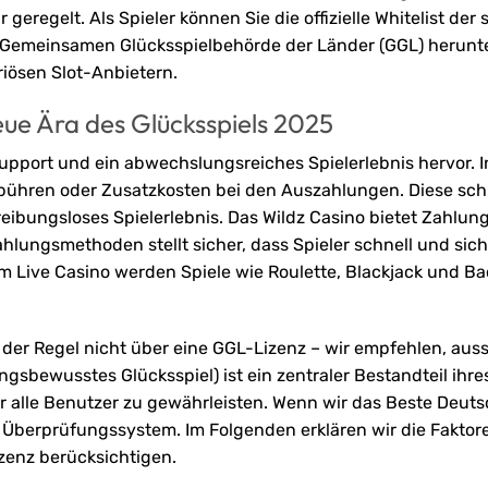
geregelt. Als Spieler können Sie die offizielle Whitelist der 
r Gemeinsamen Glücksspielbehörde der Länder (GGL) herunte
riösen Slot-Anbietern.
ue Ära des Glücksspiels 2025
port und ein abwechslungsreiches Spielerlebnis hervor. I
Gebühren oder Zusatzkosten bei den Auszahlungen. Diese sc
reibungsloses Spielerlebnis. Das Wildz Casino bietet Zahl
ahlungsmethoden stellt sicher, dass Spieler schnell und sich
Live Casino werden Spiele wie Roulette, Blackjack und Ba
der Regel nicht über eine GGL-Lizenz – wir empfehlen, auss
ngsbewusstes Glücksspiel) ist ein zentraler Bestandteil ihre
alle Benutzer zu gewährleisten. Wenn wir das Beste Deuts
Überprüfungssystem. Im Folgenden erklären wir die Faktore
zenz berücksichtigen.