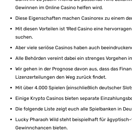
Gewinnen im Online Casino helfen wird.
Diese Eigenschaften machen Casinorex zu einem der
Mit diesen Vorteilen ist 1Red Casino eine hervorrage
suchen.
Aber viele seriöse Casinos haben auch beeindruck
Alle Behörden vereint dabei ein strenges Vorgehen in
Wir gehen in der Prognose davon aus, dass das Fin
Lizenzerteilungen den Weg zurück findet.
Mit über 4.000 Spielen (einschließlich deutscher Slot
Einige Krypto Casinos bieten separate Einzahlungsb
Die folgende Liste zeigt euch alle Spielbanken in D
Lucky Pharaoh Wild steht beispielhaft für ägyptisch
Gewinnchancen bieten.