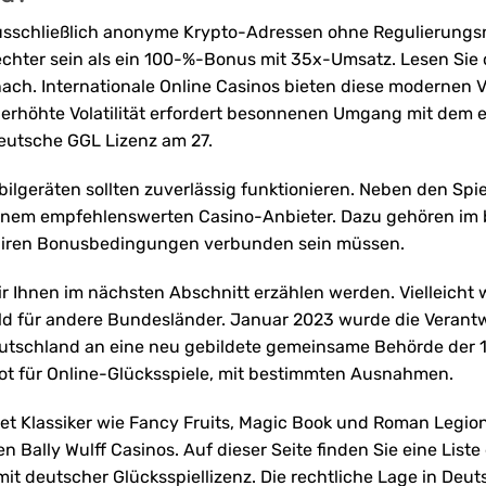
ausschließlich anonyme Krypto-Adressen ohne Regulierung
hter sein als ein 100-%-Bonus mit 35x-Umsatz. Lesen Sie 
ach. Internationale Online Casinos bieten diese modernen 
ie erhöhte Volatilität erfordert besonnenen Umgang mit dem 
 deutsche GGL Lizenz am 27.
lgeräten sollten zuverlässig funktionieren. Neben den Spi
einem empfehlenswerten Casino-Anbieter. Dazu gehören im b
fairen Bonusbedingungen verbunden sein müssen.
wir Ihnen im nächsten Abschnitt erzählen werden. Vielleicht
ld für andere Bundesländer. Januar 2023 wurde die Verant
Deutschland an eine neu gebildete gemeinsame Behörde der 
bot für Online-Glücksspiele, mit bestimmten Ausnahmen.
tet Klassiker wie Fancy Fruits, Magic Book und Roman Legion
n Bally Wulff Casinos. Auf dieser Seite finden Sie eine Liste
t deutscher Glücksspiellizenz. Die rechtliche Lage in Deut