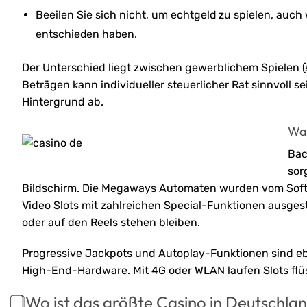
Beeilen Sie sich nicht, um echtgeld zu spielen, auch
entschieden haben.
Der Unterschied liegt zwischen gewerblichem Spielen (st
Beträgen kann individueller steuerlicher Rat sinnvoll s
Hintergrund ab.
War
Bac
sor
Bildschirm. Die Megaways Automaten wurden vom Softw
Video Slots mit zahlreichen Special-Funktionen ausges
oder auf den Reels stehen bleiben.
Progressive Jackpots und Autoplay-Funktionen sind eben
High-End-Hardware. Mit 4G oder WLAN laufen Slots flü
⃣ Wo ist das größte Casino in Deutschla