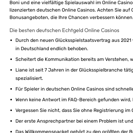
Boni und eine vielfältige Spielauswahl im Online Casin
lizenzierten deutschen Online Casinos. Achten Sie auf
Bonusangeboten, die Ihre Chancen verbessern können
Die besten deutschen Echtgeld Online Casinos
Durch den neuen Glücksspielstaatsvertrag aus 2021 
in Deutschland endlich behoben.
Scheitert die Kommunikation bereits am Verstehen, 
Liane ist seit 7 Jahren in der Glücksspielbranche tä
spezialisiert.
Für Spieler in deutschen Online Casinos sind schne
Wenn keine Antwort im FAQ-Bereich gefunden wird, 
Vergessen Sie nicht, dass Sie ohne Registrierung i
Der erste Ansprechpartner bei einem Problem ist und
Das Willkommenspacket gehört zu den größten der Bra