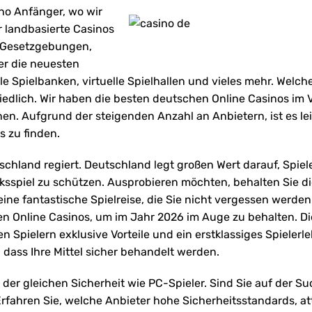
ino Anfänger, wo wir
r landbasierte Casinos
e Gesetzgebungen,
er die neuesten
Spielbanken, virtuelle Spielhallen und vieles mehr. Welch
chiedlich. Wir haben die besten deutschen Online Casinos im 
en. Aufgrund der steigenden Anzahl an Anbietern, ist es lei
s zu finden.
tschland regiert. Deutschland legt großen Wert darauf, Spiel
spiel zu schützen. Ausprobieren möchten, behalten Sie d
ine fantastische Spielreise, die Sie nicht vergessen werden
en Online Casinos, um im Jahr 2026 im Auge zu behalten. D
 Spielern exklusive Vorteile und ein erstklassiges Spielerle
dass Ihre Mittel sicher behandelt werden.
on der gleichen Sicherheit wie PC-Spieler. Sind Sie auf der S
rfahren Sie, welche Anbieter hohe Sicherheitsstandards, at