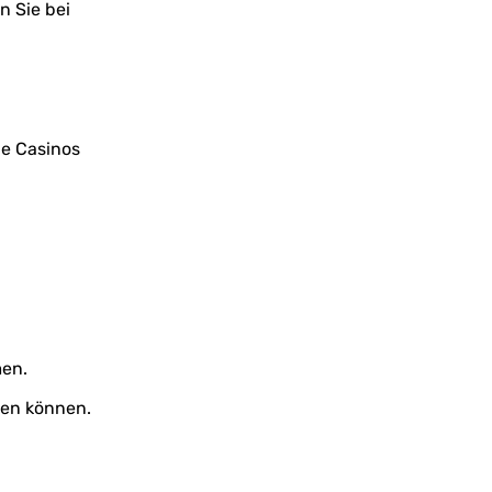
n Sie bei
ne Casinos
men.
ben können.