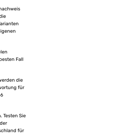
snachweis
die
Varianten
eigenen
elen
esten Fall
 werden die
wortung für
16
. Testen Sie
 der
schland für