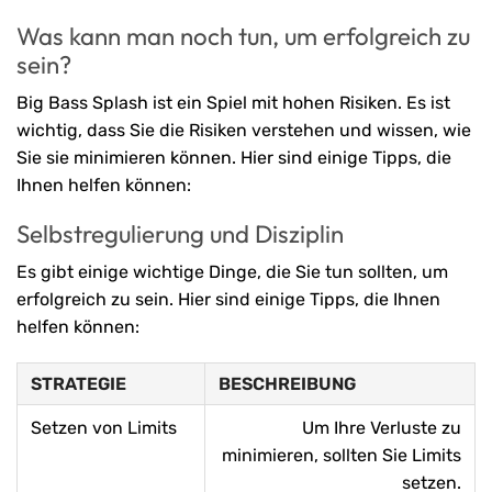
Was kann man noch tun, um erfolgreich zu
sein?
Big Bass Splash ist ein Spiel mit hohen Risiken. Es ist
wichtig, dass Sie die Risiken verstehen und wissen, wie
Sie sie minimieren können. Hier sind einige Tipps, die
Ihnen helfen können:
Selbstregulierung und Disziplin
Es gibt einige wichtige Dinge, die Sie tun sollten, um
erfolgreich zu sein. Hier sind einige Tipps, die Ihnen
helfen können:
STRATEGIE
BESCHREIBUNG
Setzen von Limits
Um Ihre Verluste zu
minimieren, sollten Sie Limits
setzen.