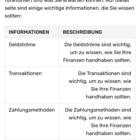
funktioniert und was Sie erwarten können. Auf dieser
seite sind einige wichtige Informationen, die Sie wissen
sollten:
INFORMATIONEN
BESCHREIBUNG
Geldströme
Die Geldströme sind wichtig,
um zu wissen, wie Sie Ihre
Finanzen handhaben sollten.
Transaktionen
Die Transaktionen sind
wichtig, um zu wissen, wie
Sie Ihre Finanzen
handhaben sollten.
Zahlungsmethoden
Die Zahlungsmethoden sind
wichtig, um zu wissen, wie
Sie Ihre Finanzen
handhaben sollten.