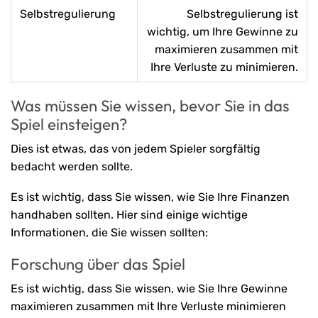
Selbstregulierung
Selbstregulierung ist
wichtig, um Ihre Gewinne zu
maximieren zusammen mit
Ihre Verluste zu minimieren.
Was müssen Sie wissen, bevor Sie in das
Spiel einsteigen?
Dies ist etwas, das von jedem Spieler sorgfältig
bedacht werden sollte.
Es ist wichtig, dass Sie wissen, wie Sie Ihre Finanzen
handhaben sollten. Hier sind einige wichtige
Informationen, die Sie wissen sollten:
Forschung über das Spiel
Es ist wichtig, dass Sie wissen, wie Sie Ihre Gewinne
maximieren zusammen mit Ihre Verluste minimieren