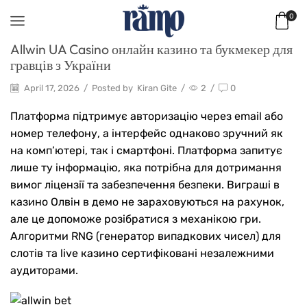
0
Allwin UA Casino онлайн казино та букмекер для
гравців з України
April 17, 2026
/
Posted by
Kiran Gite
/
2
/
0
Платформа підтримує авторизацію через email або
номер телефону, а інтерфейс однаково зручний як
на комп’ютері, так і смартфоні. Платформа запитує
лише ту інформацію, яка потрібна для дотримання
вимог ліцензії та забезпечення безпеки. Виграші в
казино Олвін в демо не зараховуються на рахунок,
але це допоможе розібратися з механікою гри.
Алгоритми RNG (генератор випадкових чисел) для
слотів та live казино сертифіковані незалежними
аудиторами.