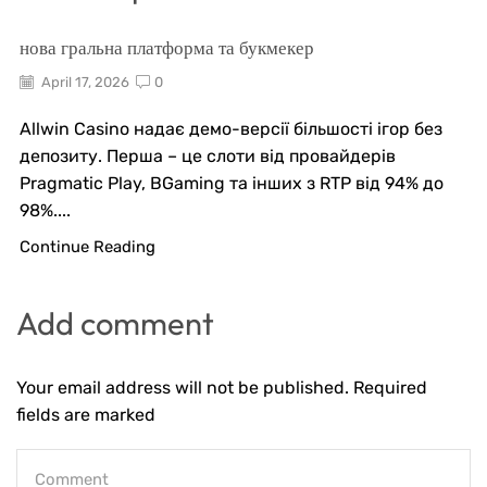
нова гральна платформа та букмекер
April 17, 2026
0
Allwin Casino надає демо-версії більшості ігор без
депозиту. Перша – це слоти від провайдерів
Pragmatic Play, BGaming та інших з RTP від 94% до
98%....
Continue Reading
Add comment
Your email address will not be published. Required
fields are marked