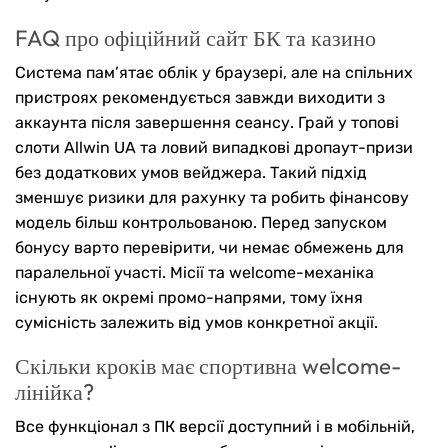
FAQ про офіційний сайт БК та казино
Система пам’ятає облік у браузері, але на спільних
пристроях рекомендується завжди виходити з
аккаунта після завершення сеансу. Грай у топові
слоти Allwin UA та ловий випадкові дропаут-призи
без додаткових умов вейджера. Такий підхід
зменшує ризики для рахунку та робить фінансову
модель більш контрольованою. Перед запуском
бонусу варто перевірити, чи немає обмежень для
паралельної участі. Місії та welcome-механіка
існують як окремі промо-напрями, тому їхня
сумісність залежить від умов конкретної акції.
Скільки кроків має спортивна welcome-
лінійка?
Все функціонал з ПК версії доступний і в мобільній,