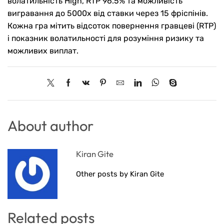
волатильність High, RTP 96.5% та можливість
вигравання до 5000х від ставки через 15 фріспінів.
Кожна гра мітить відсоток повернення гравцеві (RTP)
і показник волатильності для розуміння ризику та
можливих виплат.
About author
Kiran Gite
Other posts by Kiran Gite
Related posts