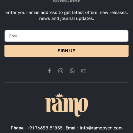
SUBSCRIBE
Enter your email address to get latest offers, new releases,
news and journal updates.
SIGN UP
Phone:
+91 76658 81855
Email:
info@ramobycn.com