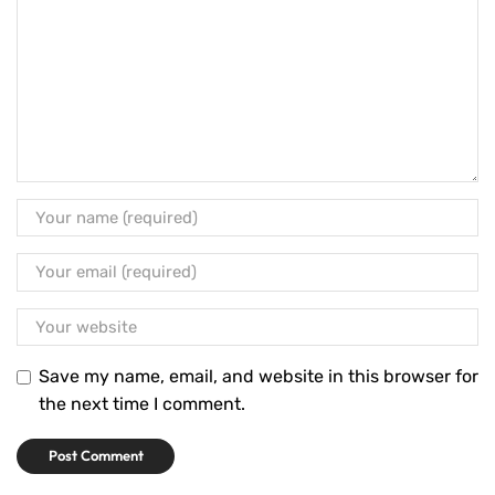
Save my name, email, and website in this browser for
the next time I comment.