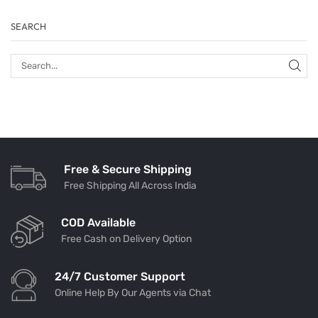
SEARCH
Free & Secure Shipping
Free Shipping All Across India
COD Available
Free Cash on Delivery Option
24/7 Customer Support
Online Help By Our Agents via Chat