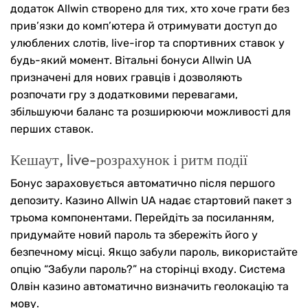
додаток Allwin створено для тих, хто хоче грати без
прив’язки до комп’ютера й отримувати доступ до
улюблених слотів, live-ігор та спортивних ставок у
будь-який момент. Вітальні бонуси Allwin UA
призначені для нових гравців і дозволяють
розпочати гру з додатковими перевагами,
збільшуючи баланс та розширюючи можливості для
перших ставок.
Кешаут, live-розрахунок і ритм події
Бонус зараховується автоматично після першого
депозиту. Казино Allwin UA надає стартовий пакет з
трьома компонентами. Перейдіть за посиланням,
придумайте новий пароль та збережіть його у
безпечному місці. Якщо забули пароль, використайте
опцію “Забули пароль?” на сторінці входу. Система
Олвін казино автоматично визначить геолокацію та
мову.