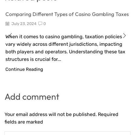
Comparing Different Types of Casino Gambling Taxes
July 23, 2024
0
When it comes to casino gambling, taxation policies
vary widely across different jurisdictions, impacting
both players and operators. Understanding these tax
structures is crucial for...
Continue Reading
Add comment
Your email address will not be published. Required
fields are marked