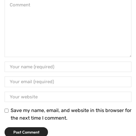
Save my name, email, and website in this browser for
the next time I comment.