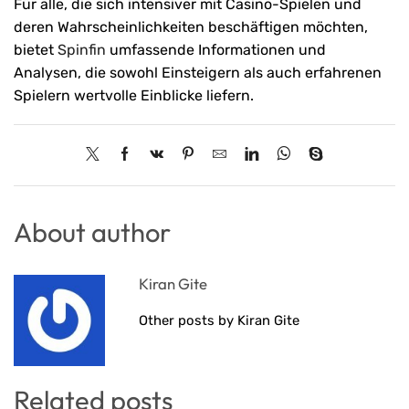
Für alle, die sich intensiver mit Casino-Spielen und
deren Wahrscheinlichkeiten beschäftigen möchten,
bietet
Spinfin
umfassende Informationen und
Analysen, die sowohl Einsteigern als auch erfahrenen
Spielern wertvolle Einblicke liefern.
About author
Kiran Gite
Other posts by Kiran Gite
Related posts