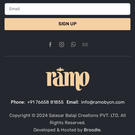
SIGN UP
Phone:
+91 76658 81855
Email:
info@ramobycn.com
Copyright © 2024 Salasar Balaji Creations PVT. LTD. All
Rights Reserved.
Developed & Hosted by
Broodle
.