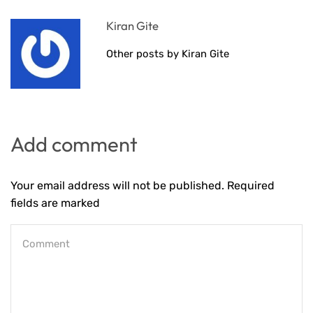
Kiran Gite
Other posts by Kiran Gite
Add comment
Your email address will not be published. Required
fields are marked