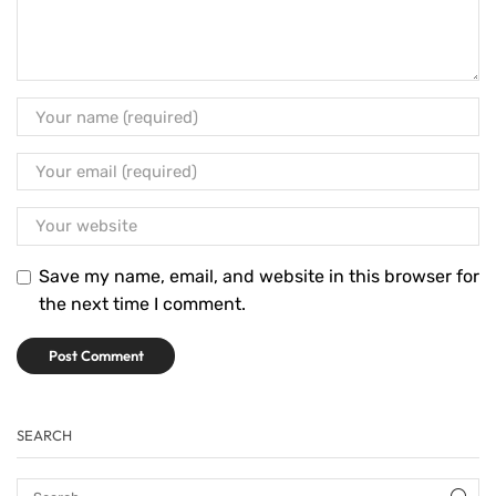
Save my name, email, and website in this browser for
the next time I comment.
SEARCH