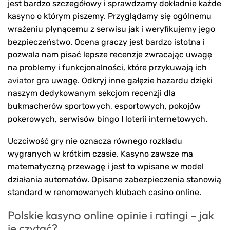
jest bardzo szczegółowy i sprawdzamy dokładnie każde
kasyno o którym piszemy. Przyglądamy się ogólnemu
wrażeniu płynącemu z serwisu jak i weryfikujemy jego
bezpieczeństwo. Ocena graczy jest bardzo istotna i
pozwala nam pisać lepsze recenzje zwracając uwagę
na problemy i funkcjonalności, które przykuwają ich
aviator gra
uwagę. Odkryj inne gałęzie hazardu dzięki
naszym dedykowanym sekcjom recenzji dla
bukmacherów sportowych, esportowych, pokojów
pokerowych, serwisów bingo I loterii internetowych.
Uczciwość gry nie oznacza równego rozkładu
wygranych w krótkim czasie. Kasyno zawsze ma
matematyczną przewagę i jest to wpisane w model
działania automatów. Opisane zabezpieczenia stanowią
standard w renomowanych klubach casino online.
Polskie kasyno online opinie i ratingi – jak
je czytać?