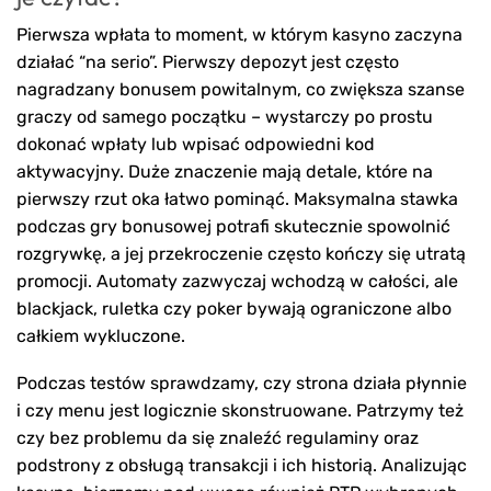
Pierwsza wpłata to moment, w którym kasyno zaczyna
działać “na serio”. Pierwszy depozyt jest często
nagradzany bonusem powitalnym, co zwiększa szanse
graczy od samego początku – wystarczy po prostu
dokonać wpłaty lub wpisać odpowiedni kod
aktywacyjny. Duże znaczenie mają detale, które na
pierwszy rzut oka łatwo pominąć. Maksymalna stawka
podczas gry bonusowej potrafi skutecznie spowolnić
rozgrywkę, a jej przekroczenie często kończy się utratą
promocji. Automaty zazwyczaj wchodzą w całości, ale
blackjack, ruletka czy poker bywają ograniczone albo
całkiem wykluczone.
Podczas testów sprawdzamy, czy strona działa płynnie
i czy menu jest logicznie skonstruowane. Patrzymy też
czy bez problemu da się znaleźć regulaminy oraz
podstrony z obsługą transakcji i ich historią. Analizując