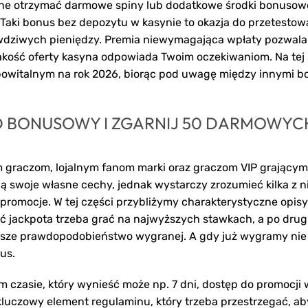
online otrzymać darmowe spiny lub dodatkowe środki bonusowe
Taki bonus bez depozytu w kasynie to okazja do przetestowa
awdziwych pieniędzy. Premia niewymagająca wpłaty pozwala
jakość oferty kasyna odpowiada Twoim oczekiwaniom. Na tej 
owitalnym na rok 2026, biorąc pod uwagę między innymi b
D BONUSOWY I ZGARNIJ 50 DARMOWYC
m graczom, lojalnym fanom marki oraz graczom VIP grającym 
ą swoje własne cechy, jednak wystarczy zrozumieć kilka z n
 promocje. W tej części przybliżymy charakterystyczne opi
fić jackpota trzeba grać na najwyższych stawkach, a po drug
ększe prawdopodobieństwo wygranej. A gdy już wygramy ni
us.
 czasie, który wynieść może np. 7 dni, dostęp do promocji 
kluczowy element regulaminu, który trzeba przestrzegać, a