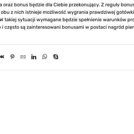
rta oraz bonus będzie dla Ciebie przekonujący. Z reguły bonu
u z nich istnieje możliwość wygrania prawdziwej gotówki,
W takiej sytuacji wymagane będzie spełnienie warunków pro
i często są zainteresowani bonusami w postaci nagród pie