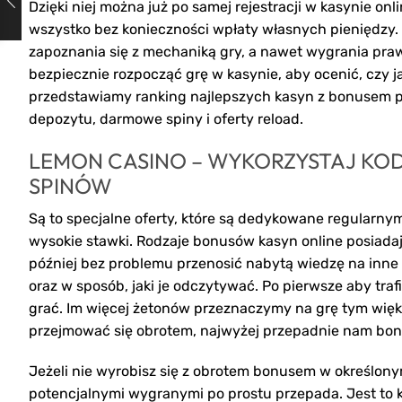
Dzięki niej można już po samej rejestracji w kasynie 
wszystko bez konieczności wpłaty własnych pieniędzy. 
zapoznania się z mechaniką gry, a nawet wygrania pr
bezpiecznie rozpocząć grę w kasynie, aby ocenić, czy 
przedstawiamy ranking najlepszych kasyn z bonusem p
depozytu, darmowe spiny i oferty reload.
LEMON CASINO – WYKORZYSTAJ KO
SPINÓW
Są to specjalne oferty, które są dedykowane regularny
wysokie stawki. Rodzaje bonusów kasyn online posiadaj
później bez problemu przenosić nabytą wiedzę na inne
oraz w sposób, jaki je odczytywać. Po pierwsze aby tra
grać. Im więcej żetonów przeznaczymy na grę tym wi
przejmować się obrotem, najwyżej przepadnie nam bon
Jeżeli nie wyrobisz się z obrotem bonusem w określonym
potencjalnymi wygranymi po prostu przepada. Jest to 