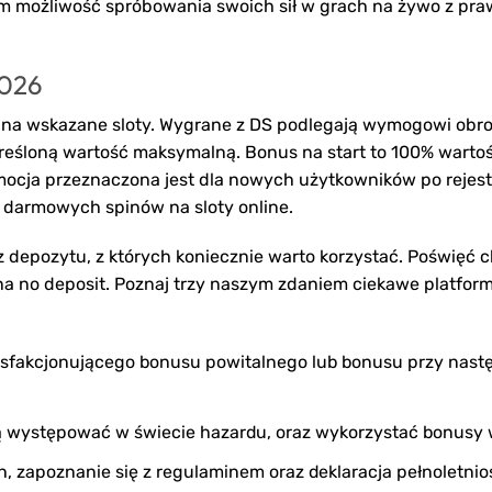
m możliwość spróbowania swoich sił w grach na żywo z pr
2026
na wskazane sloty. Wygrane z DS podlegają wymogowi obro
określoną wartość maksymalną. Bonus na start to 100% wartoś
cja przeznaczona jest dla nowych użytkowników po rejestr
 darmowych spinów na sloty online.
 depozytu, z których koniecznie warto korzystać. Poświęć c
a no deposit. Poznaj trzy naszym zdaniem ciekawe platform
tysfakcjonującego bonusu powitalnego lub bonusu przy nas
 występować w świecie hazardu, oraz wykorzystać bonusy w
 zapoznanie się z regulaminem oraz deklaracja pełnoletnio