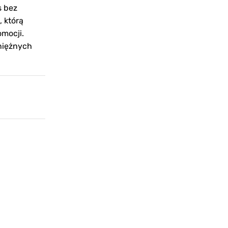
s bez
 którą
mocji.
niężnych