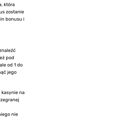
, która
us zostanie
in bonusu i
znaleźć
też pod
ale od 1 do
nąć jego
 kasynie na
rzegranej
niego nie