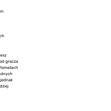
ym
ach
żesz
 od gracza
automatach
żadnych
 jednak
dziej