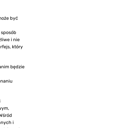
 może być
a sposób
liwe i nie
fejs, który
zanim będzie
onaniu
i
owym,
 Wśród
anych i