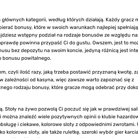
 głównych kategorii, według których działają. Każdy gracz
bierać bonusy, które w swoich warunkach najlepiej spełniają
ajdziesz wstępny podział na rodzaje bonusów ze względu n
naprawdę powinna przypaść Ci do gustu. Owszem, jest to moż
su bez depozytu na swoim koncie, jedyną różnicą jest inter
o bonusu powitalnego.
 czyli ilość razy, jaką trzeba postawić przyznaną kwotę, 
w zależności od kasyna, więc zawsze warto zapoznać się z
óżnego rodzaju bonusy, które gracze mogą odebrać przy dok
ią. Stoły na żywo pozwolą Ci poczuć się jak w prawdziwej sal
eci można znaleźć wiele pozytywnych opinii o klubie hazard
sługę i ciekawe, kolorowe sloty z odpowiednimi zwrotami.
kolorowe sloty, ale także ruletkę, szeroki wybór gier karci