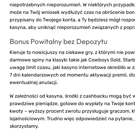
niepotrzebnych nieporozumień. W niektórych przypadka
może na Twój wniosek wydłużyć czas na obrócenie bonu
przypisany do Twojego konta, a Ty będziesz mógł rozp
kasyna, aby uniknąć nieporozumień związanych z pop
Bonus Powitalny bez Depozytu
Kieruje to nowicjuszy na ciekawe gry, z którymi nie 
darmowe spiny na klasyki takie jak Cowboys Gold, Starb
uwagę limit czasu, jaki kasyno internetowe określiło w 
7 dni kalendarzowych od momentu aktywacji premii, dl
ewentualnej anulacji.
W zależności od kasyna, środki z cashbacku mogą być 
prawdziwe pieniądze, gotowe do wypłaty na Twoje kont
kwoty – wyższy procent zwrotu przysługuje graczom, kt
lojalnościowym. Trudno więc odpowiedzieć na pytanie, ja
skorzystamy.