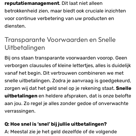
reputatiemanagement
. Dit laat niet alleen
betrokkenheid zien, maar biedt ook cruciale inzichten
voor continue verbetering van uw producten en
diensten.
Transparante Voorwaarden en Snelle
Uitbetalingen
Bij ons staan transparante voorwaarden voorop. Geen
verborgen clausules of kleine lettertjes, alles is duidelijk
vanaf het begin. Dit vertrouwen combineren we met
snelle uitbetalingen. Zodra je aanvraag is goedgekeurd,
zorgen wij dat het geld snel op je rekening staat.
Snelle
uitbetalingen
en heldere afspraken, dat is onze belofte
aan jou. Zo regel je alles zonder gedoe of onverwachte
verrassingen.
Q: Hoe snel is ‘snel’ bij jullie uitbetalingen?
A: Meestal zie je het geld dezelfde of de volgende