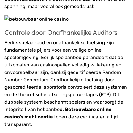
spanning, maar vooral ook gemoedsrust.
Controle door Onafhankelijke Auditors
Eerlijk spelaanbod en onafhankelijke toetsing zijn
fundamentele pijlers voor een veilige online
speelomgeving. Eerlijk spelaanbod garandeert dat de
uitkomsten van casinospellen volledig willekeurig en
onvoorspelbaar zijn, dankzij gecertificeerde Random
Number Generators. Onafhankelijke toetsing door
geaccrediteerde laboratoria controleert deze systemen
en de theoretische uitkeringspercentages (RTP). Dit
dubbele systeem beschermt spelers en waarborgt de
integriteit van het aanbod.
Betrouwbare online
casino’s met licentie
tonen deze certificaten altijd
transparant.