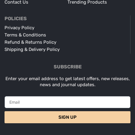
Contact Us
Trending Products
POLICIES
Privacy Policy
Terms & Conditions
Refund & Returns Policy
Shipping & Delivery Policy
SUBSCRIBE
Enter your email address to get latest offers, new releases,
news and journal updates.
SIGN UP