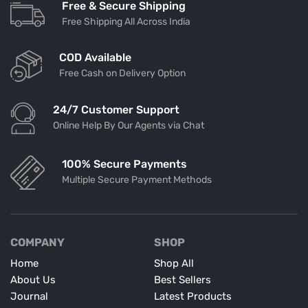
Free & Secure Shipping
Free Shipping All Across India
COD Available
Free Cash on Delivery Option
24/7 Customer Support
Online Help By Our Agents via Chat
100% Secure Payments
Multiple Secure Payment Methods
COMPANY
SHOP
Home
Shop All
About Us
Best Sellers
Journal
Latest Products