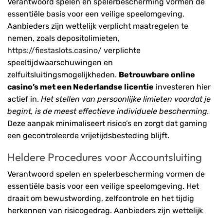
Verantwoord spelen en spelerbescherming vormen de
essentiële basis voor een veilige speelomgeving.
Aanbieders zijn wettelijk verplicht maatregelen te
nemen, zoals depositolimieten,
https://fiestaslots.casino/
verplichte
speeltijdwaarschuwingen en
zelfuitsluitingsmogelijkheden.
Betrouwbare online
casino’s met een Nederlandse licentie
investeren hier
actief in.
Het stellen van persoonlijke limieten voordat je
begint, is de meest effectieve individuele bescherming.
Deze aanpak minimaliseert risico’s en zorgt dat gaming
een gecontroleerde vrijetijdsbesteding blijft.
Heldere Procedures voor Accountsluiting
Verantwoord spelen en spelerbescherming vormen de
essentiële basis voor een veilige speelomgeving. Het
draait om bewustwording, zelfcontrole en het tijdig
herkennen van risicogedrag. Aanbieders zijn wettelijk