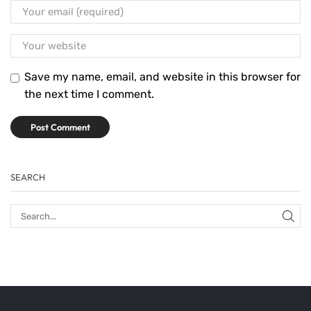
Save my name, email, and website in this browser for
the next time I comment.
SEARCH