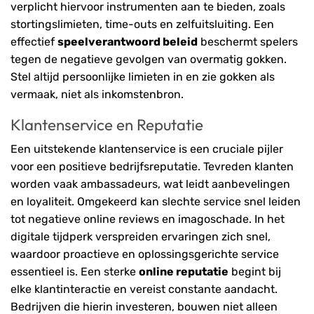
verplicht hiervoor instrumenten aan te bieden, zoals
stortingslimieten, time-outs en zelfuitsluiting. Een
effectief
speelverantwoord beleid
beschermt spelers
tegen de negatieve gevolgen van overmatig gokken.
Stel altijd persoonlijke limieten in en zie gokken als
vermaak, niet als inkomstenbron.
Klantenservice en Reputatie
Een uitstekende klantenservice is een cruciale pijler
voor een positieve bedrijfsreputatie. Tevreden klanten
worden vaak ambassadeurs, wat leidt aanbevelingen
en loyaliteit. Omgekeerd kan slechte service snel leiden
tot negatieve online reviews en imagoschade. In het
digitale tijdperk verspreiden ervaringen zich snel,
waardoor proactieve en oplossingsgerichte service
essentieel is. Een sterke
online reputatie
begint bij
elke klantinteractie en vereist constante aandacht.
Bedrijven die hierin investeren, bouwen niet alleen