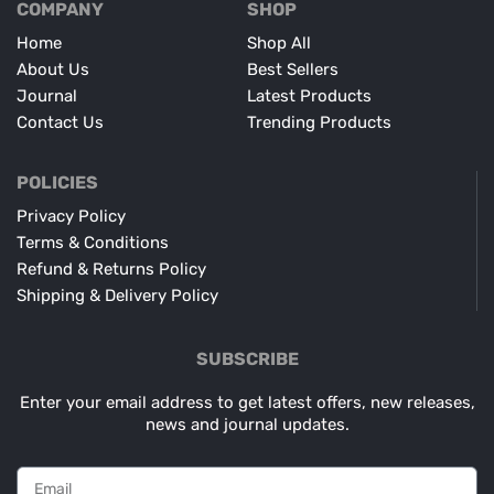
COMPANY
SHOP
Home
Shop All
About Us
Best Sellers
Journal
Latest Products
Contact Us
Trending Products
POLICIES
Privacy Policy
Terms & Conditions
Refund & Returns Policy
Shipping & Delivery Policy
SUBSCRIBE
Enter your email address to get latest offers, new releases,
news and journal updates.