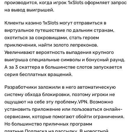
производится, когда игрок 1xSlots оформляет запрос
на вывод выигрышей.
Клиенты казино 1xSlots могут отправиться в
виртуальное путешествие по дальним странам,
охотиться за сокровищами, стать героем
приключения, найти золото лепреконов.
Увеличивают вероятность выпадения крупного
выигрыша специальные символы и бонусный раунд.
А за 3 скаттера в большинстве слотов запускается
серия бесплатных вращений.
Разработчики заложили в него автоматическую
систему обхода блокировки, поэтому игроки не
ощущают на себе эту проблему.VPN. Возможно
установить приложение или пользоваться онлайн-
сервисами, которые помогают обойти ограничения.
Но большинство приличных программ
платные.Подписка на рассылку. В новостной