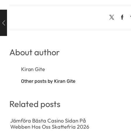
About author
Kiran Gite
Other posts by Kiran Gite
Related posts
Jämföra Bästa Casino Sidan På
Webben Hos Oss Skattefria 2026