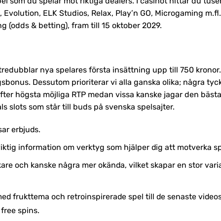
l som du spelar mot riktiga dealers. I casinot hittar du tuse
, Evolution, ELK Studios, Relax, Play’n GO, Microgaming m.fl
g (odds & betting), fram till 15 oktober 2029.
edubblar nya spelares första insättning upp till 750 kronor.
onus. Dessutom prioriterar vi alla ganska olika; några tyc
efter högsta möjliga RTP medan vissa kanske jagar den bäst
ls slots som står till buds på svenska spelsajter.
sar erbjuds.
viktig information om verktyg som hjälper dig att motverka s
kare och kanske några mer okända, vilket skapar en stor vari
 med frukttema och retroinspirerade spel till de senaste vide
free spins.