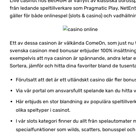
Live casinot hos BetMGM är välfyllt av klassiska bordsspe
från ledande speltillverkare som Pragmatic Play, NetEnt
gäller för både onlinespel (slots & casino) och vadhållnin
Ett av dessa casinon är välkända ComeOn, som just nu tr
svenska casinon med bonusar erbjuder 100% insättningsb
exempelvis att nya casinon är spännande, andra letar 
Sortera, jämför och hitta dina favoriter bland de tusenta
Förutsatt att det är ett utländskt casino där fler bonu
Via vår portal om ansvarsfullt spelande kan du hitta 
Här erbjuds en stor blandning av populära speltillver
olika speltyper i casinot.
I vår slots kategori finner du allt från spelautomater
specialfunktioner som wilds, scatters, bonusspel och 