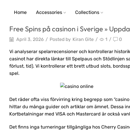
Home
Accessories
Collections
Free Spins på casinon i Sverige » Uppd
April 3, 2026
/
Posted by
Kiran Gite
/
1
/
0
Vi analyserar spelarrecensioner och kontrollerar histori
casinot har direkta länkar till Spelpaus och Stödlinjen 
förlust, tid). Vi kontrollerar ett brett utbud slots, bord
spel.
Det råder ofta viss förvirring kring begrepp som “casino
hittar du många guider och artiklar om ämnet. Dessa i
Kortbetalningar med VISA och Mastercard är också vanli
Det finns inga turneringar tillgängliga hos Cherry Casin