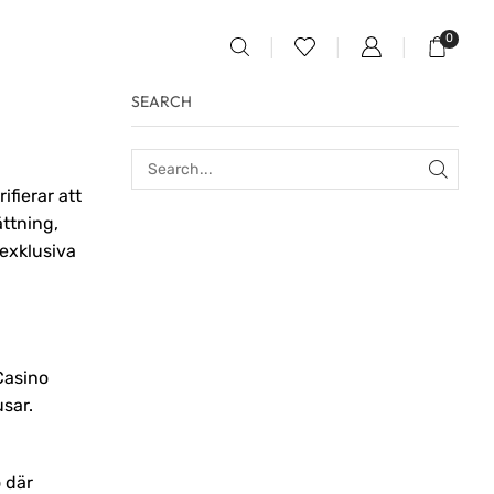
0
SEARCH
ifierar att
ättning,
 exklusiva
Casino
sar.
 där