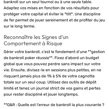
bankroll sur un seul tournoi ou à une seule table.
Adaptez vos mises en fonction de vos résultats pour
protéger votre capital et éviter le *tilt*. Une discipline
de fer permet de jouer sereinement et de profiter du jeu
sur le long terme.
Reconnaître les Signes d’un
Comportement à Risque
Gérer votre bankroll, c’est le fondement d’une **gestion
de bankroll poker réussie**. Fixez d’abord un budget
global que vous pouvez perdre sans impact sur votre
vie. Ensuite, divisez-le en sessions plus petites, en ne
risquant jamais plus de 1% à 5% de votre cagnotte
totale sur un seul coup. Utilisez des outils de dépôt
limité et tenez un journal strict de vos gains et pertes
pour rester discipliné et jouer longtemps.
**Q&R : Quelle est l’erreur de bankroll la plus courante ?