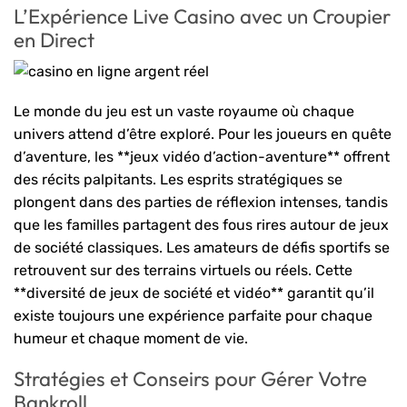
L’Expérience Live Casino avec un Croupier
en Direct
Le monde du jeu est un vaste royaume où chaque
univers attend d’être exploré. Pour les joueurs en quête
d’aventure, les **jeux vidéo d’action-aventure** offrent
des récits palpitants. Les esprits stratégiques se
plongent dans des parties de réflexion intenses, tandis
que les familles partagent des fous rires autour de jeux
de société classiques. Les amateurs de défis sportifs se
retrouvent sur des terrains virtuels ou réels. Cette
**diversité de jeux de société et vidéo** garantit qu’il
existe toujours une expérience parfaite pour chaque
humeur et chaque moment de vie.
Stratégies et Conseirs pour Gérer Votre
Bankroll