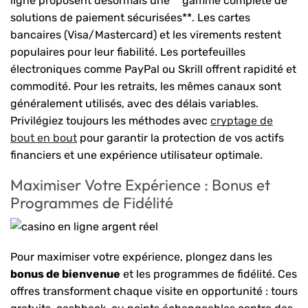
ligne proposent désormais une **gamme complète de
solutions de paiement sécurisées**. Les cartes
bancaires (Visa/Mastercard) et les virements restent
populaires pour leur fiabilité. Les portefeuilles
électroniques comme PayPal ou Skrill offrent rapidité et
commodité. Pour les retraits, les mêmes canaux sont
généralement utilisés, avec des délais variables.
Privilégiez toujours les méthodes avec
cryptage de
bout en bout
pour garantir la protection de vos actifs
financiers et une expérience utilisateur optimale.
Maximiser Votre Expérience : Bonus et
Programmes de Fidélité
Pour maximiser votre expérience, plongez dans les
bonus de bienvenue
et les programmes de fidélité. Ces
offres transforment chaque visite en opportunité : tours