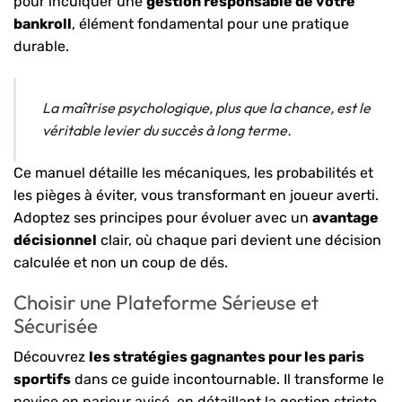
pour inculquer une
gestion responsable de votre
bankroll
, élément fondamental pour une pratique
durable.
La maîtrise psychologique, plus que la chance, est le
véritable levier du succès à long terme.
Ce manuel détaille les mécaniques, les probabilités et
les pièges à éviter, vous transformant en joueur averti.
Adoptez ses principes pour évoluer avec un
avantage
décisionnel
clair, où chaque pari devient une décision
calculée et non un coup de dés.
Choisir une Plateforme Sérieuse et
Sécurisée
Découvrez
les stratégies gagnantes pour les paris
sportifs
dans ce guide incontournable. Il transforme le
novice en parieur avisé, en détaillant la gestion stricte