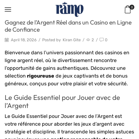
0
Gagnez de l’Argent Réel dans un Casino en Ligne
de Confiance
April 18, 2026
/
Posted by
Kiran Gite
/
2
/
0
Bienvenue dans l’univers passionnant des casinos en
ligne argent réel, où le divertissement rencontre
l’opportunité de gains authentiques. Découvrez une
sélection
rigoureuse
de jeux captivants et de bonus
généreux, conçus pour votre plaisir et votre sécurité.
Le Guide Essentiel pour Jouer avec de
l’Argent
Le Guide Essentiel pour Jouer avec de l’Argent est
votre référence pour aborder les jeux d’argent avec
stratégie et discipline. Il transcende les simples astuces