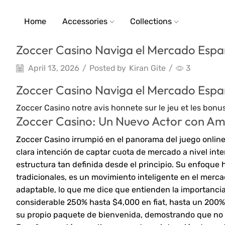
Home
Accessories
Collections
Zoccer Casino Naviga el Mercado Españ
April 13, 2026
/
Posted by
Kiran Gite
/
3
Zoccer Casino Naviga el Mercado Españ
Zoccer Casino notre avis honnete sur le jeu et les bonu
Zoccer Casino: Un Nuevo Actor con Am
Zoccer Casino irrumpió en el panorama del juego onlin
clara intención de captar cuota de mercado a nivel int
estructura tan definida desde el principio. Su enfoque 
tradicionales, es un movimiento inteligente en el mer
adaptable, lo que me dice que entienden la importancia
considerable 250% hasta $4,000 en fiat, hasta un 200% e
su propio paquete de bienvenida, demostrando que no q