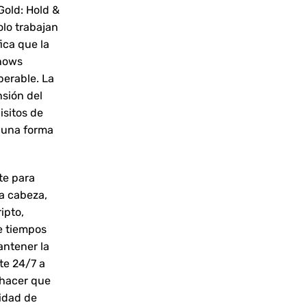
Gold: Hold &
olo trabajan
ica que la
Shows
perable. La
nsión del
isitos de
s una forma
te para
la cabeza,
ipto,
de tiempos
antener la
te 24/7 a
 hacer que
sidad de