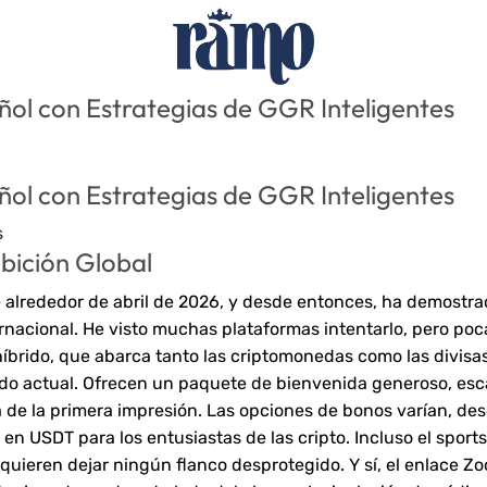
ol con Estrategias de GGR Inteligentes
ol con Estrategias de GGR Inteligentes
s
bición Global
e alrededor de abril de 2026, y desde entonces, ha demostr
ernacional. He visto muchas plataformas intentarlo, pero po
híbrido, que abarca tanto las criptomonedas como las divisa
cado actual. Ofrecen un paquete de bienvenida generoso, es
 de la primera impresión. Las opciones de bonos varían, de
n USDT para los entusiastas de las cripto. Incluso el sport
uieren dejar ningún flanco desprotegido. Y sí, el enlace Z