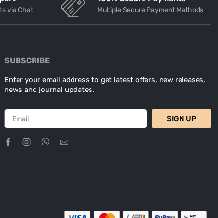
ts via Chat
Multiple Secure Payment Methods
SUBSCRIBE
Enter your email address to get latest offers, new releases,
news and journal updates.
SIGN UP