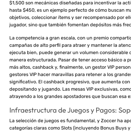
$1,500 son mecánicas diseñadas para incentivar la activ
hasta $450, es un ejemplo perfecto de cómo buscan mant
objetivos, coleccionar ítems y ser recompensado por el
jugador, sino que también fomentan depósitos más frec
La competencia a gran escala, con un premio compartid
campañas de alto perfil para atraer y mantener la atenci
ejecuta bien, puede generar un volumen considerable de
manera estructurada. Pasar de tener acceso básico a pro
más altos, cashback y, finalmente, un gestor VIP person
gestores VIP hacer maravillas para retener a los grande
significativo. El cashback progresivo, que aumenta con
depositando y jugando. Las mesas VIP exclusivas, como e
atrayendo a los grandes apostadores que buscan esa ex
Infraestructura de Juegos y Pagos: Sop
La selección de juegos es fundamental, y Zoccer ha apos
categorías claras como Slots (incluyendo Bonus Buys y