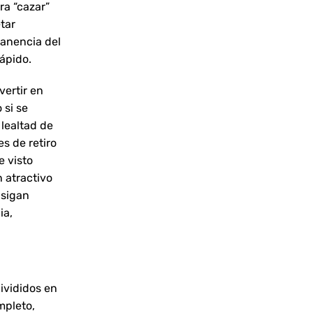
ra “cazar”
tar
manencia del
ápido.
ertir en
 si se
lealtad de
s de retiro
e visto
n atractivo
 sigan
ia,
ivididos en
mpleto,