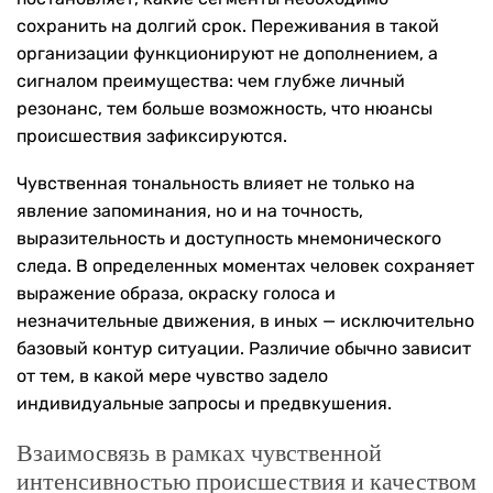
сохранить на долгий срок. Переживания в такой
организации функционируют не дополнением, а
сигналом преимущества: чем глубже личный
резонанс, тем больше возможность, что нюансы
происшествия зафиксируются.
Чувственная тональность влияет не только на
явление запоминания, но и на точность,
выразительность и доступность мнемонического
следа. В определенных моментах человек сохраняет
выражение образа, окраску голоса и
незначительные движения, в иных — исключительно
базовый контур ситуации. Различие обычно зависит
от тем, в какой мере чувство задело
индивидуальные запросы и предвкушения.
Взаимосвязь в рамках чувственной
интенсивностью происшествия и качеством