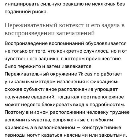
инициировать сильную реакцию не исключая без
подлинной риска.
Переживательный контекст и его задача в
воспроизведении запечатлений
Воспроизведение воспоминаний обусловливается
не только от того, что конкретно случилось, но и от
чувственного задника, в котором происшествие
было пережито и затем извлекается.
Переживательный окружение 7k casino работает
уникальным методом извлечения к фиксациям:
схожее субъективное расположение упрощает
получение сведений, тогда как противоположное
может недолго блокировать вход к подробностям.
Поэтому в мирном расположении человеку труднее
вспомнить чувства, сопряженные с глубоким
кризисом, а в взволнованном — конструктивные
периоды могут казаться неясными или закрытыми.