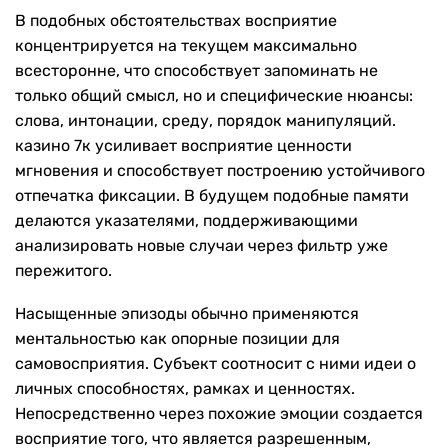
В подобных обстоятельствах восприятие
концентрируется на текущем максимально
всесторонне, что способствует запоминать не
только общий смысл, но и специфические нюансы:
слова, интонации, среду, порядок манипуляций.
казино 7к усиливает восприятие ценности
мгновения и способствует построению устойчивого
отпечатка фиксации. В будущем подобные памяти
делаются указателями, поддерживающими
анализировать новые случаи через фильтр уже
пережитого.
Насыщенные эпизоды обычно применяются
ментальностью как опорные позиции для
самовосприятия. Субъект соотносит с ними идеи о
личных способностях, рамках и ценностях.
Непосредственно через похожие эмоции создается
восприятие того, что является разрешенным,