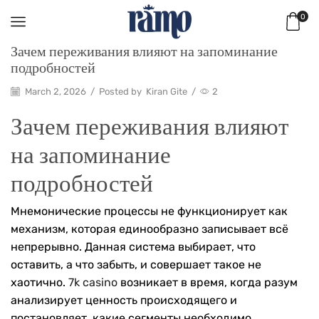
0
Зачем переживания влияют на запоминание
подробностей
March 2, 2026
/
Posted by
Kiran Gite
/
2
Зачем переживания влияют
на запоминание
подробностей
Мнемонические процессы не функционирует как
механизм, которая единообразно записывает всё
непрерывно. Данная система выбирает, что
оставить, а что забыть, и совершает такое не
хаотично.
7k casino
возникает в время, когда разум
анализирует ценность происходящего и
постановляет, какие сегменты необходимо