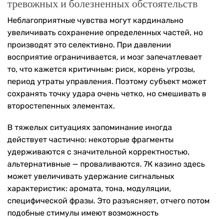
тревожных и болезненных обстоятельств
Неблагоприятные чувства могут кардинально
увеличивать сохранение определенных частей, но
производят это селективно. При давлении
восприятие ограничивается, и мозг запечатлевает
то, что кажется критичным: риск, корень угрозы,
период утраты управления. Поэтому субъект может
сохранять точку удара очень четко, но смешивать в
второстепенных элементах.
В тяжелых ситуациях запоминание иногда
действует частично: некоторые фрагменты
удерживаются с значительной корректностью,
альтернативные — проваливаются. 7К казино здесь
может увеличивать удержание сигнальных
характеристик: аромата, тона, модуляции,
специфической фразы. Это разъясняет, отчего потом
подобные стимулы имеют возможность