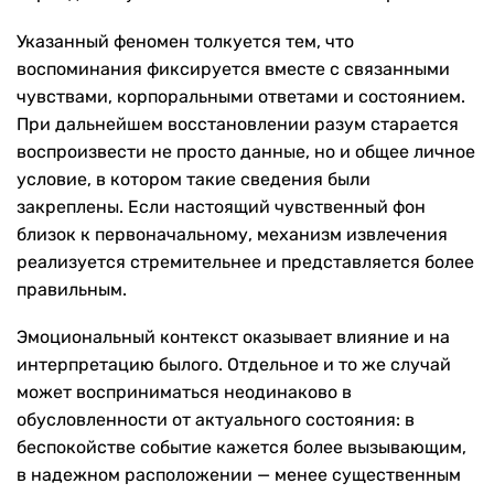
Указанный феномен толкуется тем, что
воспоминания фиксируется вместе с связанными
чувствами, корпоральными ответами и состоянием.
При дальнейшем восстановлении разум старается
воспроизвести не просто данные, но и общее личное
условие, в котором такие сведения были
закреплены. Если настоящий чувственный фон
близок к первоначальному, механизм извлечения
реализуется стремительнее и представляется более
правильным.
Эмоциональный контекст оказывает влияние и на
интерпретацию былого. Отдельное и то же случай
может восприниматься неодинаково в
обусловленности от актуального состояния: в
беспокойстве событие кажется более вызывающим,
в надежном расположении — менее существенным