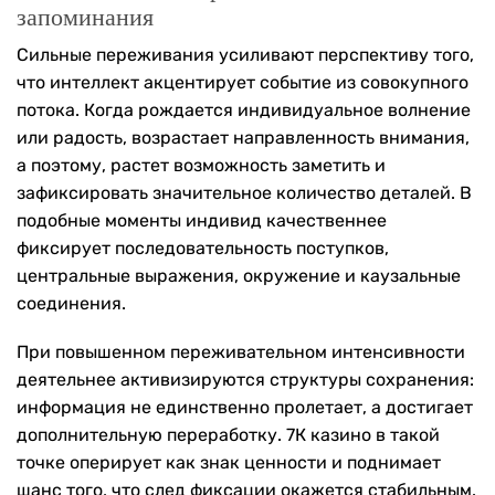
запоминания
Сильные переживания усиливают перспективу того,
что интеллект акцентирует событие из совокупного
потока. Когда рождается индивидуальное волнение
или радость, возрастает направленность внимания,
а поэтому, растет возможность заметить и
зафиксировать значительное количество деталей. В
подобные моменты индивид качественнее
фиксирует последовательность поступков,
центральные выражения, окружение и каузальные
соединения.
При повышенном переживательном интенсивности
деятельнее активизируются структуры сохранения:
информация не единственно пролетает, а достигает
дополнительную переработку. 7К казино в такой
точке оперирует как знак ценности и поднимает
шанс того, что след фиксации окажется стабильным.