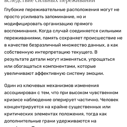
Глубокие переживательные расположения могут не
просто усиливать запоминание, но и
модифицировать организацию прямого
воспоминания. Когда случай соединяется сильными
переживаниями, память сохраняет происшествие не
в качестве безразличный множество данных, а как
собственную интерпретацию текущего. В
результате детали могут изменяться, упрощаться
или обогащаться компонентами, которые
увеличивают аффективную систему эмоции.
Один из ключевых механизмов изменения
ассоциирован с тем, что при высоком чувственном
кризисе наблюдение оперирует частично. Человек
концентрируется на крайне существенных или
критических элементах положения, тогда как
дополнительные грани удерживаются на