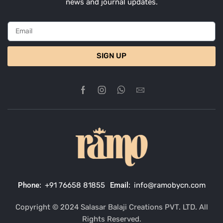
news and journal updates.
SIGN UP
Phone:
+91 76658 81855
Email:
info@ramobycn.com
Copyright © 2024 Salasar Balaji Creations PVT. LTD. All
Rights Reserved.