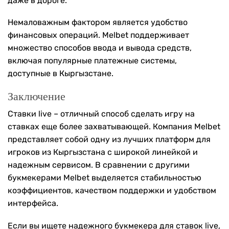
даже в дороге.
Немаловажным фактором является удобство
финансовых операций. Melbet поддерживает
множество способов ввода и вывода средств,
включая популярные платежные системы,
доступные в Кыргызстане.
Заключение
Ставки live – отличный способ сделать игру на
ставках еще более захватывающей. Компания Melbet
представляет собой одну из лучших платформ для
игроков из Кыргызстана с широкой линейкой и
надежным сервисом. В сравнении с другими
букмекерами Melbet выделяется стабильностью
коэффициентов, качеством поддержки и удобством
интерфейса.
Если вы ищете надежного букмекера для ставок live,