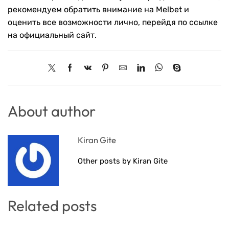
рекомендуем обратить внимание на Melbet и
оценить все возможности лично, перейдя по ссылке
на официальный сайт.
About author
Kiran Gite
Other posts by Kiran Gite
Related posts