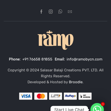
Phone:
+91 76658 81855
Email:
info@ramobycn.com
Copyright © 2024 Salasar Balaji Creations PVT. LTD. All
Rights Reserved.
Developed & Hosted by
Broodle
.
1
Start Live Chat