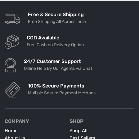
Free & Secure Shipping
Free Shipping All Across India
COD Available
Free Cash on Delivery Option
24/7 Customer Support
Online Help By Our Agents via Chat
100% Secure Payments
Multiple Secure Payment Methods
COMPANY
SHOP
Home
Shop All
About Us
Best Sellers