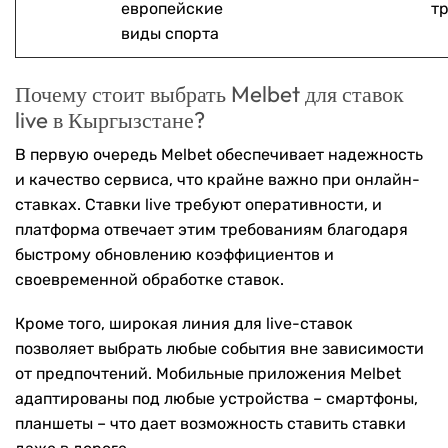
европейские
т
виды спорта
Почему стоит выбрать Melbet для ставок
live в Кыргызстане?
В первую очередь Melbet обеспечивает надежность
и качество сервиса, что крайне важно при онлайн-
ставках. Ставки live требуют оперативности, и
платформа отвечает этим требованиям благодаря
быстрому обновлению коэффициентов и
своевременной обработке ставок.
Кроме того, широкая линия для live-ставок
позволяет выбрать любые события вне зависимости
от предпочтений. Мобильные приложения Melbet
адаптированы под любые устройства – смартфоны,
планшеты – что дает возможность ставить ставки