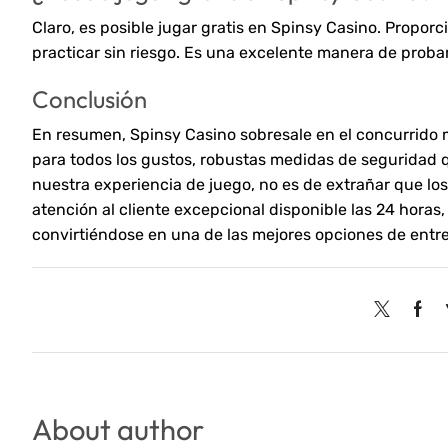
Claro, es posible jugar gratis en Spinsy Casino. Propo
practicar sin riesgo. Es una excelente manera de probar 
Conclusión
En resumen, Spinsy Casino sobresale en el concurrido 
para todos los gustos, robustas medidas de seguridad 
nuestra experiencia de juego, no es de extrañar que lo
atención al cliente excepcional disponible las 24 horas
convirtiéndose en una de las mejores opciones de entr
About author