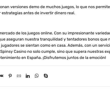
rcionan versiones demo de muchos juegos, lo que nos permite
estrategias antes de invertir dinero real.
mercado de los juegos online. Con su impresionante varieda
que aseguran nuestra tranquilidad y tentadores bonos que 
s jugadores se sientan como en casa. Además, con un servic
, Spinsy Casino no solo cumple, sino que supera nuestras ex
etenimiento en España. ¡Disfrutemos juntos de la emoción!