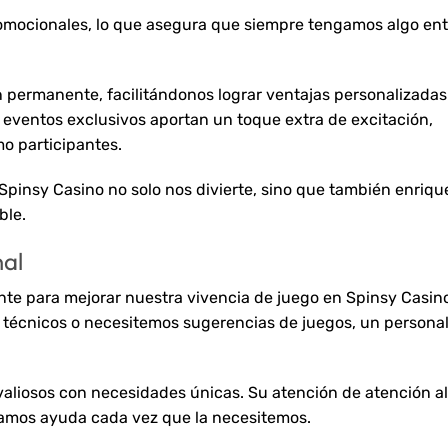
romocionales, lo que asegura que siempre tengamos algo en
n permanente, facilitándonos lograr ventajas personalizada
 eventos exclusivos aportan un toque extra de excitación,
o participantes.
pinsy Casino no solo nos divierte, sino que también enriqu
ble.
nal
ente para mejorar nuestra vivencia de juego en Spinsy Casin
 técnicos o necesitemos sugerencias de juegos, un personal
aliosos con necesidades únicas. Su atención de atención al
ibamos ayuda cada vez que la necesitemos.