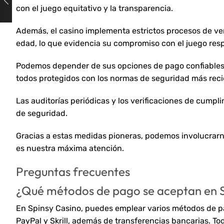
con el juego equitativo y la transparencia.
Además, el casino implementa estrictos procesos de ver
edad, lo que evidencia su compromiso con el juego res
Podemos depender de sus opciones de pago confiables,
todos protegidos con los normas de seguridad más reci
Las auditorías periódicas y los verificaciones de cump
de seguridad.
Gracias a estas medidas pioneras, podemos involucrar
es nuestra máxima atención.
Preguntas frecuentes
¿Qué métodos de pago se aceptan en S
En Spinsy Casino, puedes emplear varios métodos de p
PayPal y Skrill, además de transferencias bancarias. To