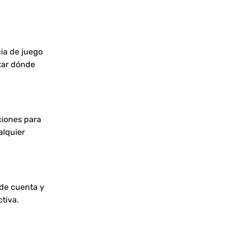
cia de juego
rtar dónde
ciones para
alquier
 de cuenta y
tiva.