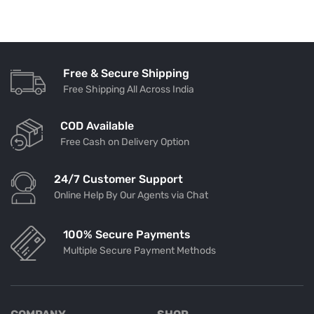
Free & Secure Shipping
Free Shipping All Across India
COD Available
Free Cash on Delivery Option
24/7 Customer Support
Online Help By Our Agents via Chat
100% Secure Payments
Multiple Secure Payment Methods