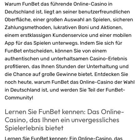
Warum FunBet das führende Online-Casino in
Deutschland ist, liegt an seiner benutzerfreundlichen
Oberfläche, einer großen Auswahl an Spielen, sicheren
Zahlungsmethoden, lukrativen Boni und Aktionen,
einem erstklassigen Kundenservice und einer mobilen
App für das Spielen unterwegs. Indem Sie sich für
FunBet entscheiden, können Sie von einem
authentischen und unterhaltsamen Casino-Erlebnis
profitieren, das Ihnen Stunden der Unterhaltung und
die Chance auf große Gewinne bietet. Entdecken Sie
noch heute, warum FunBet das Online-Casino der Wahl
in Deutschland ist, und werden Sie Teil der FunBet-
Community!
Lernen Sie FunBet kennen: Das Online-
Casino, das Ihnen ein unvergessliches
Spielerlebnis bietet
Lernen Sie FunBet kennen: Ein Online-Casino, das