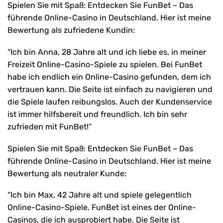
Spielen Sie mit Spaß: Entdecken Sie FunBet – Das
führende Online-Casino in Deutschland. Hier ist meine
Bewertung als zufriedene Kundin:
“Ich bin Anna, 28 Jahre alt und ich liebe es, in meiner
Freizeit Online-Casino-Spiele zu spielen. Bei FunBet
habe ich endlich ein Online-Casino gefunden, dem ich
vertrauen kann. Die Seite ist einfach zu navigieren und
die Spiele laufen reibungslos. Auch der Kundenservice
ist immer hilfsbereit und freundlich. Ich bin sehr
zufrieden mit FunBet!”
Spielen Sie mit Spaß: Entdecken Sie FunBet – Das
führende Online-Casino in Deutschland. Hier ist meine
Bewertung als neutraler Kunde:
“Ich bin Max, 42 Jahre alt und spiele gelegentlich
Online-Casino-Spiele. FunBet ist eines der Online-
Casinos, die ich ausprobiert habe. Die Seite ist