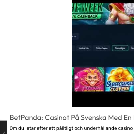
BetPanda: Casinot På Svenska Med En R
Om du letar efter ett pålitligt och underhållande casin