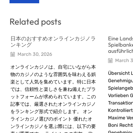
Related posts
日本のおすすめオンラインカジノラ
Eine Lands
ンキング
Spielbanke
ausführlic
March 30, 2026
March 3
オンラインカジノは、自宅にいながら本
Übersicht 
物のカジノのような雰囲気を味わえる娯
Genehmigun
楽として人気を集めています。特に日本
Spielangeb
では、信頼性と楽しさを兼ね備えたプラ
Vorlieben 
ットフォームが求められています。この
Transaktio
記事では、厳選されたオンラインカジノ
Kontrollier
をランキング形式で紹介します。 オン
Maxime Ve
ラインカジノ選びのポイント 優れたオ
Boni Recht
ンラインカジノを選ぶ際には、以下の要
Genehmigu