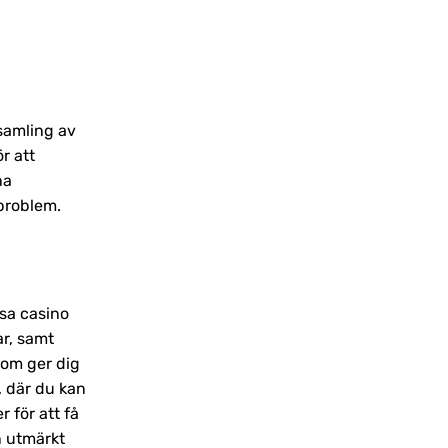
 samling av
r att
na
 problem.
ösa casino
ar, samt
som ger dig
, där du kan
 för att få
n utmärkt