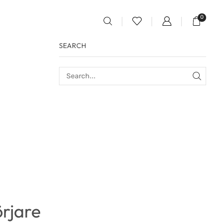
0
SEARCH
rjare