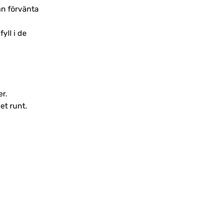
an förvänta
yll i de
r.
et runt.