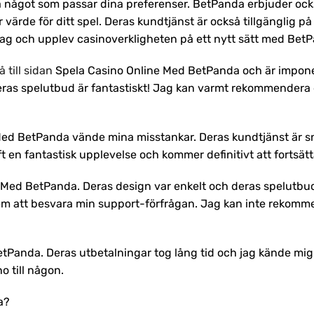
itta något som passar dina preferenser. BetPanda erbjuder oc
värde för ditt spel. Deras kundtjänst är också tillgänglig på
idag och upplev casinoverkligheten på ett nytt sätt med Bet
å till sidan
Spela Casino Online Med BetPanda och är imponer
 deras spelutbud är fantastiskt! Jag kan varmt rekommendera
e Med BetPanda vände mina misstankar. Deras kundtjänst är 
t en fantastisk upplevelse och kommer definitivt att fortsätt
e Med BetPanda. Deras design var enkelt och deras spelutbud
dem att besvara min support-förfrågan. Jag kan inte rekom
tPanda. Deras utbetalningar tog lång tid och jag kände mig
o till någon.
a?