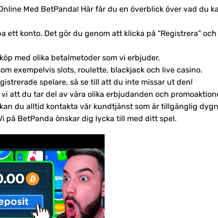
 Online Med BetPanda! Här får du en överblick över vad du k
 ett konto. Det gör du genom att klicka på “Registrera” och f
inköp med olika betalmetoder som vi erbjuder.
som exempelvis slots, roulette, blackjack och live casino.
strerade spelare, så se till att du inte missar ut den!
vi att du tar del av våra olika erbjudanden och promoaktione
an du alltid kontakta vår kundtjänst som är tillgänglig dygn
 Vi på BetPanda önskar dig lycka till med ditt spel.