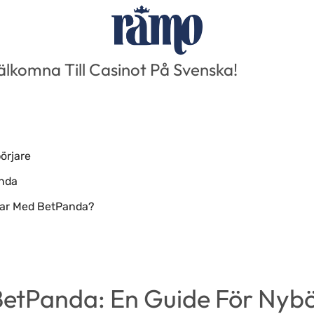
lkomna Till Casinot På Svenska!
örjare
anda
lar Med BetPanda?
g
BetPanda: En Guide För Nybö