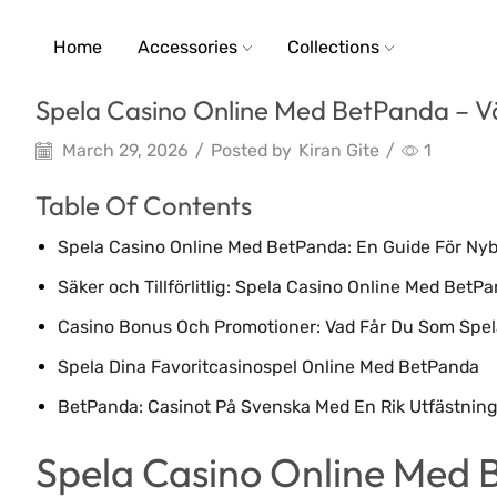
Home
Accessories
Collections
Spela Casino Online Med BetPanda – Vä
March 29, 2026
/
Posted by
Kiran Gite
/
1
Table Of Contents
Spela Casino Online Med BetPanda: En Guide För Nyb
Säker och Tillförlitlig: Spela Casino Online Med BetP
Casino Bonus Och Promotioner: Vad Får Du Som Spe
Spela Dina Favoritcasinospel Online Med BetPanda
BetPanda: Casinot På Svenska Med En Rik Utfästnin
Spela Casino Online Med 