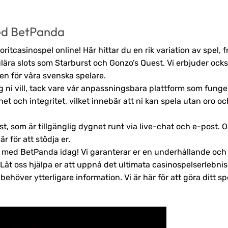
Med BetPanda
ritcasinospel online! Här hittar du en rik variation av spel, f
ulära slots som Starburst och Gonzo’s Quest. Vi erbjuder ock
n för våra svenska spelare.
g ni vill, tack vare vår anpassningsbara plattform som funge
et och integritet, vilket innebär att ni kan spela utan oro oc
, som är tillgänglig dygnet runt via live-chat och e-post. O
r för att stödja er.
ine med BetPanda idag! Vi garanterar er en underhållande o
 Låt oss hjälpa er att uppnå det ultimata casinospelserlebnis
ehöver ytterligare information. Vi är här för att göra ditt sp