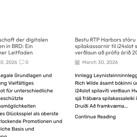
chaft der digitalen
Bestu RTP Harbors stóru
n in BRD: Ein
spilakassarnir til i24slot s
her Leitfaden
verðlaun að prófa árið 
0, 2026
0
March 30, 2026
Legale Grundlagen und
Innlegg Leynisteinninnlegg
g Vielfältiges
Rich Wilde ásamt bókinni úr
ot für unterschiedliche
i24slot spilavíti verðlaun H
Geschützte
sjá frábæra spilakassaleiki í
nsmöglichkeiten
Druíði Að framkvæma...
tes Glücksspiel als oberste
Continue Reading
rlockende Promotionen und
liche Basis und
ng...