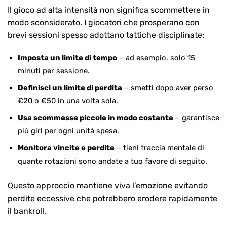
Il gioco ad alta intensità non significa scommettere in
modo sconsiderato. I giocatori che prosperano con
brevi sessioni spesso adottano tattiche disciplinate:
Imposta un limite di tempo
– ad esempio, solo 15
minuti per sessione.
Definisci un limite di perdita
– smetti dopo aver perso
€20 o €50 in una volta sola.
Usa scommesse piccole in modo costante
– garantisce
più giri per ogni unità spesa.
Monitora vincite e perdite
– tieni traccia mentale di
quante rotazioni sono andate a tuo favore di seguito.
Questo approccio mantiene viva l’emozione evitando
perdite eccessive che potrebbero erodere rapidamente
il bankroll.