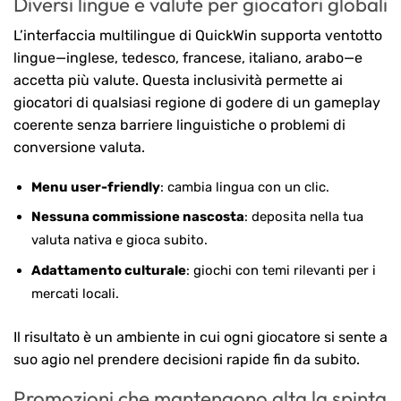
Diversi lingue e valute per giocatori globali
L’interfaccia multilingue di QuickWin supporta ventotto
lingue—inglese, tedesco, francese, italiano, arabo—e
accetta più valute. Questa inclusività permette ai
giocatori di qualsiasi regione di godere di un gameplay
coerente senza barriere linguistiche o problemi di
conversione valuta.
Menu user-friendly
: cambia lingua con un clic.
Nessuna commissione nascosta
: deposita nella tua
valuta nativa e gioca subito.
Adattamento culturale
: giochi con temi rilevanti per i
mercati locali.
Il risultato è un ambiente in cui ogni giocatore si sente a
suo agio nel prendere decisioni rapide fin da subito.
Promozioni che mantengono alta la spinta