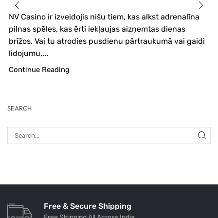
NV Casino ir izveidojis nišu tiem, kas alkst adrenalīna
pilnas spēles, kas ērti iekļaujas aizņemtas dienas
brīžos. Vai tu atrodies pusdienu pārtraukumā vai gaidi
lidojumu,...
Continue Reading
SEARCH
Free & Secure Shipping
Free Shipping All Across India