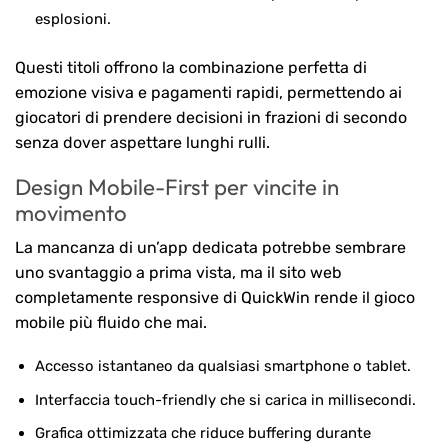
esplosioni.
Questi titoli offrono la combinazione perfetta di
emozione visiva e pagamenti rapidi, permettendo ai
giocatori di prendere decisioni in frazioni di secondo
senza dover aspettare lunghi rulli.
Design Mobile-First per vincite in
movimento
La mancanza di un’app dedicata potrebbe sembrare
uno svantaggio a prima vista, ma il sito web
completamente responsive di QuickWin rende il gioco
mobile più fluido che mai.
Accesso istantaneo da qualsiasi smartphone o tablet.
Interfaccia touch-friendly che si carica in millisecondi.
Grafica ottimizzata che riduce buffering durante