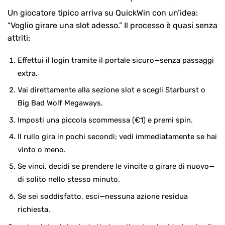
Un giocatore tipico arriva su QuickWin con un’idea:
“Voglio girare una slot adesso.” Il processo è quasi senza
attriti:
Effettui il login tramite il portale sicuro—senza passaggi
extra.
Vai direttamente alla sezione slot e scegli Starburst o
Big Bad Wolf Megaways.
Imposti una piccola scommessa (€1) e premi spin.
Il rullo gira in pochi secondi; vedi immediatamente se hai
vinto o meno.
Se vinci, decidi se prendere le vincite o girare di nuovo—
di solito nello stesso minuto.
Se sei soddisfatto, esci—nessuna azione residua
richiesta.