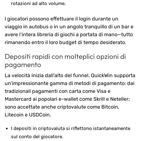
rotazioni ad alto volume.
I giocatori possono effettuare il login durante un
viaggio in autobus o in un angolo tranquillo di un bar e
avere l’intera libreria di giochi a portata di mano—tutto
rimanendo entro il loro budget di tempo desiderato.
Depositi rapidi con molteplici opzioni di
pagamento
La velocità inizia dall’alto del funnel. QuickWin supporta
un’impressionante gamma di metodi di pagamento: dai
tradizionali pagamenti con carta come Visa e
Mastercard ai popolari e-wallet come Skrill e Neteller;
sono accettate anche criptovalute come Bitcoin,
Litecoin e USDCoin.
I depositi in criptovaluta si riflettono istantaneamente
sul conto del giocatore.