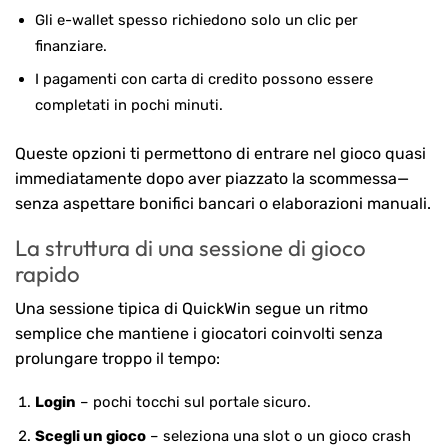
Gli e-wallet spesso richiedono solo un clic per
finanziare.
I pagamenti con carta di credito possono essere
completati in pochi minuti.
Queste opzioni ti permettono di entrare nel gioco quasi
immediatamente dopo aver piazzato la scommessa—
senza aspettare bonifici bancari o elaborazioni manuali.
La struttura di una sessione di gioco
rapido
Una sessione tipica di QuickWin segue un ritmo
semplice che mantiene i giocatori coinvolti senza
prolungare troppo il tempo:
Login
– pochi tocchi sul portale sicuro.
Scegli un gioco
– seleziona una slot o un gioco crash