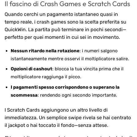
Il fascino di Crash Games e Scratch Cards
Quando cerchi un pagamento istantaneo quasi in
tempo reale, i crash games sono la scelta preferita su
QuickWin. La partita può terminare in pochi secondi—
perfetto per quei momenti in cui sei in movimento.
Nessun ritardo nella rotazione
: i numeri salgono
istantaneamente mentre osservi il moltiplicatore salire.
Opzioni di cashout
: blocca la tua vincita prima che il
moltiplicatore raggiunga il picco.
I pagamenti spesso corrispondono o superano la
scommessa
: rendendo ogni secondo importante.
I Scratch Cards aggiungono un altro livello di
immediatezza. Un semplice swipe rivela se hai centrato
il jackpot o hai toccato il fondo—senza attese.