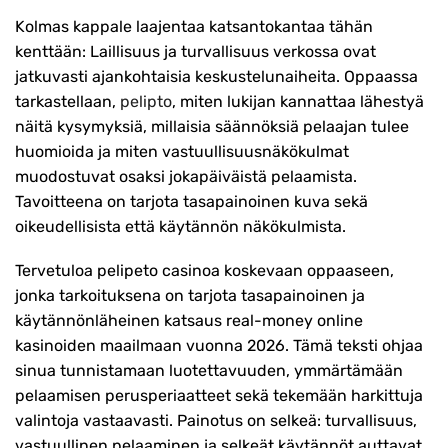
Kolmas kappale laajentaa katsantokantaa tähän
kenttään: Laillisuus ja turvallisuus verkossa ovat
jatkuvasti ajankohtaisia keskustelunaiheita. Oppaassa
tarkastellaan,
pelipto
, miten lukijan kannattaa lähestyä
näitä kysymyksiä, millaisia säännöksiä pelaajan tulee
huomioida ja miten vastuullisuusnäkökulmat
muodostuvat osaksi jokapäiväistä pelaamista.
Tavoitteena on tarjota tasapainoinen kuva sekä
oikeudellisista että käytännön näkökulmista.
Tervetuloa pelipeto casinoa koskevaan oppaaseen,
jonka tarkoituksena on tarjota tasapainoinen ja
käytännönläheinen katsaus real-money online
kasinoiden maailmaan vuonna 2026. Tämä teksti ohjaa
sinua tunnistamaan luotettavuuden, ymmärtämään
pelaamisen perusperiaatteet sekä tekemään harkittuja
valintoja vastaavasti. Painotus on selkeä: turvallisuus,
vastuullinen pelaaminen ja selkeät käytännöt auttavat