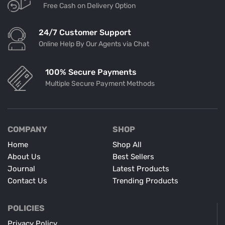
Free Cash on Delivery Option
24/7 Customer Support
Online Help By Our Agents via Chat
100% Secure Payments
Multiple Secure Payment Methods
COMPANY
SHOP
Home
Shop All
About Us
Best Sellers
Journal
Latest Products
Contact Us
Trending Products
POLICIES
Privacy Policy