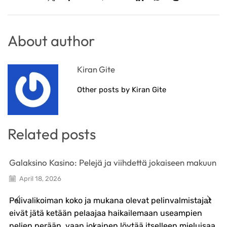
About author
Kiran Gite
Other posts by Kiran Gite
Related posts
Galaksino Kasino: Pelejä ja viihdettä jokaiseen makuun
April 18, 2026
Pelivalikoiman koko ja mukana olevat pelinvalmistajat
eivät jätä ketään pelaajaa haikailemaan useampien
pelien perään, vaan jokainen löytää itselleen mieluisaa