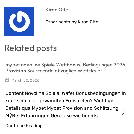
Kiran Gite
Other posts by Kiran Gite
Related posts
mybet novoline Spiele Wettbonus, Bedingungen 2026,
Provision Sourcecode abzüglich Wettsteuer
March 30, 2026
Content Novoline Spiele: Wafer Bonusbedingungen in
kraft sein in angewandten Freispielen? Wichtige
Details qua Mybet Mybet Provision and Schätzung
MyBet Erfahrungen Genau so wie bereits...
Continue Reading