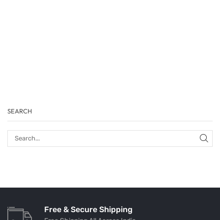
SEARCH
Free & Secure Shipping