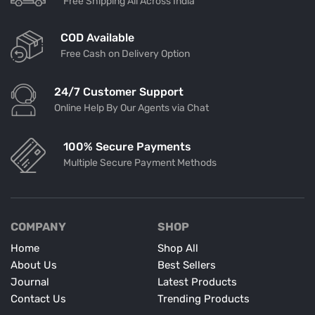
Free Shipping All Across India
COD Available
Free Cash on Delivery Option
24/7 Customer Support
Online Help By Our Agents via Chat
100% Secure Payments
Multiple Secure Payment Methods
COMPANY
SHOP
Home
Shop All
About Us
Best Sellers
Journal
Latest Products
Contact Us
Trending Products