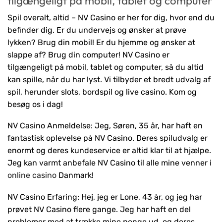
tilgængeligt på mobil, tablet og computer
Spil overalt, altid – NV Casino er her for dig, hvor end du
befinder dig. Er du undervejs og ønsker at prøve
lykken? Brug din mobil! Er du hjemme og ønsker at
slappe af? Brug din computer! NV Casino er
tilgængeligt på mobil, tablet og computer, så du altid
kan spille, når du har lyst. Vi tilbyder et bredt udvalg af
spil, herunder slots, bordspil og live casino. Kom og
besøg os i dag!
NV Casino Anmeldelse: Jeg, Søren, 35 år, har haft en
fantastisk oplevelse på NV Casino. Deres spiludvalg er
enormt og deres kundeservice er altid klar til at hjælpe.
Jeg kan varmt anbefale NV Casino til alle mine venner i
online casino
Danmark!
NV Casino Erfaring: Hej, jeg er Lone, 43 år, og jeg har
prøvet NV Casino flere gange. Jeg har haft en del
problemer med at trække mine penge ud, og deres