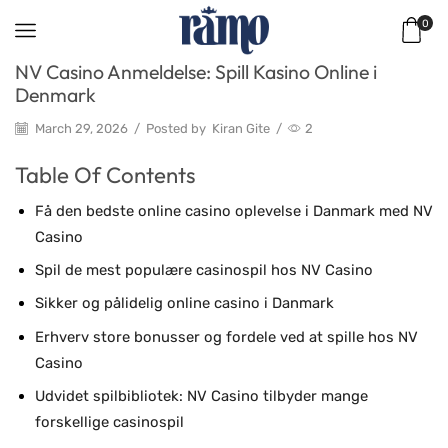
0
NV Casino Anmeldelse: Spill Kasino Online i
Denmark
March 29, 2026
/
Posted by
Kiran Gite
/
2
Table Of Contents
Få den bedste online casino oplevelse i Danmark med NV
Casino
Spil de mest populære casinospil hos NV Casino
Sikker og pålidelig online casino i Danmark
Erhverv store bonusser og fordele ved at spille hos NV
Casino
Udvidet spilbibliotek: NV Casino tilbyder mange
forskellige casinospil