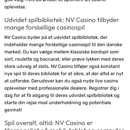
oplevelse.
Udvidet spilbibliotek: NV Casino tilbyder
mange forskellige casinospil
NV Casino byder på et udvidet spilbibliotek, der
indeholder mange forskellige casinospil til den danske
marked. Du kan vælge mellem klassiske bordspil som
sort, roulette og baccarat, eller prøve lykken med deres
store udvalg af slots. NV Casino tilføjer også konstant
nye spil til deres bibliotek for at sikre, at der altid er nyt
at udforske. Derudover kan du også nyde live casino
oplevelser med professionelle dealere. Registrer dig i
dag for at få adgang til deres udvidet spilbibliotek og
starte din rejse mod underholdning og potentiale
gevinst!
Spil overalt, altid: NV Casino er