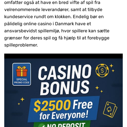
omfatter også at have en bred vifte af spil fra
velrenommerede leverandører, samt at tilbyde
kundeservice rundt om klokken. Endelig bør en
pålidelig online casino i Danmark have et
ansvarsbevidst spillemiljø, hvor spillere kan sætte
grænser for deres spil og få hjælp til at forebygge
spilleproblemer.