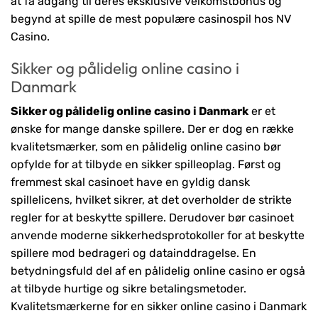
at få adgang til deres eksklusive velkomstbonus og
begynd at spille de mest populære casinospil hos NV
Casino.
Sikker og pålidelig online casino i
Danmark
Sikker og pålidelig online casino i Danmark
er et
ønske for mange danske spillere. Der er dog en række
kvalitetsmærker, som en pålidelig online casino bør
opfylde for at tilbyde en sikker spilleoplag. Først og
fremmest skal casinoet have en gyldig dansk
spillelicens, hvilket sikrer, at det overholder de strikte
regler for at beskytte spillere. Derudover bør casinoet
anvende moderne sikkerhedsprotokoller for at beskytte
spillere mod bedrageri og datainddragelse. En
betydningsfuld del af en pålidelig online casino er også
at tilbyde hurtige og sikre betalingsmetoder.
Kvalitetsmærkerne for en sikker online casino i Danmark