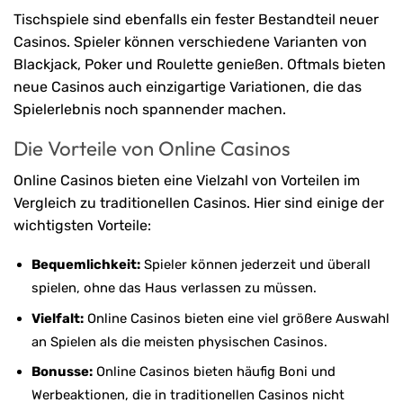
Tischspiele sind ebenfalls ein fester Bestandteil neuer
Casinos. Spieler können verschiedene Varianten von
Blackjack, Poker und Roulette genießen. Oftmals bieten
neue Casinos auch einzigartige Variationen, die das
Spielerlebnis noch spannender machen.
Die Vorteile von Online Casinos
Online Casinos bieten eine Vielzahl von Vorteilen im
Vergleich zu traditionellen Casinos. Hier sind einige der
wichtigsten Vorteile:
Bequemlichkeit:
Spieler können jederzeit und überall
spielen, ohne das Haus verlassen zu müssen.
Vielfalt:
Online Casinos bieten eine viel größere Auswahl
an Spielen als die meisten physischen Casinos.
Bonusse:
Online Casinos bieten häufig Boni und
Werbeaktionen, die in traditionellen Casinos nicht