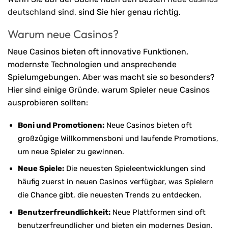
deutschland
sind, sind Sie hier genau richtig.
Warum neue Casinos?
Neue Casinos bieten oft innovative Funktionen,
modernste Technologien und ansprechende
Spielumgebungen. Aber was macht sie so besonders?
Hier sind einige Gründe, warum Spieler neue Casinos
ausprobieren sollten:
Boni und Promotionen:
Neue Casinos bieten oft
großzügige Willkommensboni und laufende Promotions,
um neue Spieler zu gewinnen.
Neue Spiele:
Die neuesten Spieleentwicklungen sind
häufig zuerst in neuen Casinos verfügbar, was Spielern
die Chance gibt, die neuesten Trends zu entdecken.
Benutzerfreundlichkeit:
Neue Plattformen sind oft
benutzerfreundlicher und bieten ein modernes Design,