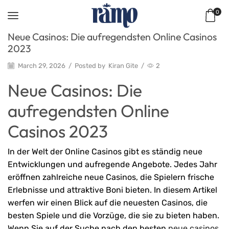
0
Neue Casinos: Die aufregendsten Online Casinos
2023
March 29, 2026
/
Posted by
Kiran Gite
/
2
Neue Casinos: Die
aufregendsten Online
Casinos 2023
In der Welt der Online Casinos gibt es ständig neue
Entwicklungen und aufregende Angebote. Jedes Jahr
eröffnen zahlreiche neue Casinos, die Spielern frische
Erlebnisse und attraktive Boni bieten. In diesem Artikel
werfen wir einen Blick auf die neuesten Casinos, die
besten Spiele und die Vorzüge, die sie zu bieten haben.
Wenn Sie auf der Suche nach den besten
neue casinos