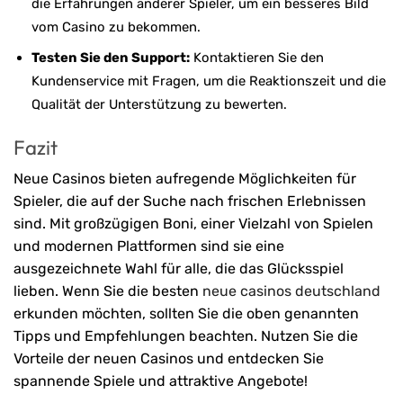
die Erfahrungen anderer Spieler, um ein besseres Bild
vom Casino zu bekommen.
Testen Sie den Support:
Kontaktieren Sie den
Kundenservice mit Fragen, um die Reaktionszeit und die
Qualität der Unterstützung zu bewerten.
Fazit
Neue Casinos bieten aufregende Möglichkeiten für
Spieler, die auf der Suche nach frischen Erlebnissen
sind. Mit großzügigen Boni, einer Vielzahl von Spielen
und modernen Plattformen sind sie eine
ausgezeichnete Wahl für alle, die das Glücksspiel
lieben. Wenn Sie die besten
neue casinos deutschland
erkunden möchten, sollten Sie die oben genannten
Tipps und Empfehlungen beachten. Nutzen Sie die
Vorteile der neuen Casinos und entdecken Sie
spannende Spiele und attraktive Angebote!