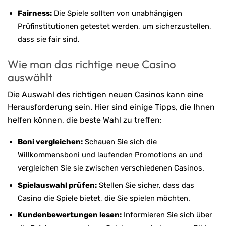
Fairness:
Die Spiele sollten von unabhängigen
Prüfinstitutionen getestet werden, um sicherzustellen,
dass sie fair sind.
Wie man das richtige neue Casino
auswählt
Die Auswahl des richtigen neuen Casinos kann eine
Herausforderung sein. Hier sind einige Tipps, die Ihnen
helfen können, die beste Wahl zu treffen:
Boni vergleichen:
Schauen Sie sich die
Willkommensboni und laufenden Promotions an und
vergleichen Sie sie zwischen verschiedenen Casinos.
Spielauswahl prüfen:
Stellen Sie sicher, dass das
Casino die Spiele bietet, die Sie spielen möchten.
Kundenbewertungen lesen:
Informieren Sie sich über