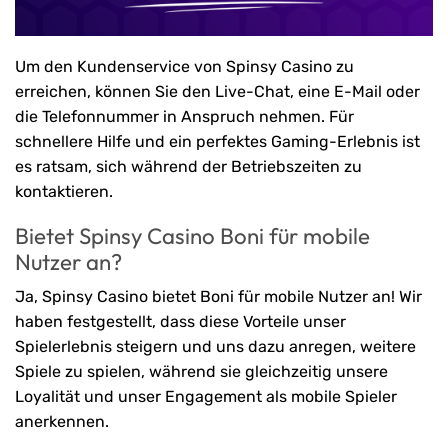
Um den Kundenservice von Spinsy Casino zu
erreichen, können Sie den Live-Chat, eine E-Mail oder
die Telefonnummer in Anspruch nehmen. Für
schnellere Hilfe und ein perfektes Gaming-Erlebnis ist
es ratsam, sich während der Betriebszeiten zu
kontaktieren.
Bietet Spinsy Casino Boni für mobile
Nutzer an?
Ja, Spinsy Casino bietet Boni für mobile Nutzer an! Wir
haben festgestellt, dass diese Vorteile unser
Spielerlebnis steigern und uns dazu anregen, weitere
Spiele zu spielen, während sie gleichzeitig unsere
Loyalität und unser Engagement als mobile Spieler
anerkennen.