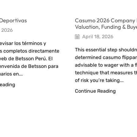
Deportivas
Casumo 2026 Company Pr
Valuation, Funding & Buy
, 2026
April 18, 2026
visar los términos y
This essential step shouldn
s completos directamente
determined casumo flippant
 web de Betsson Perú. El
advisable to wager with a f
envenida de Betsson para
technique that measures t
rios en...
of risk you’re taking...
eading
Continue Reading