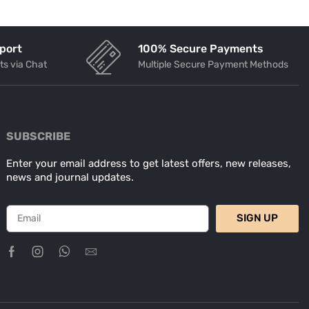
port
100% Secure Payments
ts via Chat
Multiple Secure Payment Methods
SUBSCRIBE
Enter your email address to get latest offers, new releases,
news and journal updates.
SIGN UP