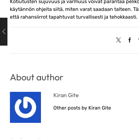
Kotiutusten sujuvuus ja varmuus voivat parantaa pelik
käytännön ohjeita siitä, miten varat saadaan talteen. Täm
että rahansiirrot tapahtuvat turvallisesti ja tehokkaasti.
About author
Kiran Gite
Other posts by Kiran Gite