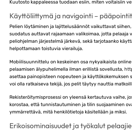
Kuutosto kappaleessa tuodaan esiin, miten voitaisiin vert
Käyttöliittymä ja navigointi – pääpointi
Pelien löytäminen ja lajittelusäännöt vaikuttavat siihen,
suodatus auttavat rajaamaan valikoimaa, jotta pelaaja v
peliohjelman järjestelmä järkevä, sekä tarjotaanko käytt
helpottamaan toistuvia vierailuja.
Mobiilisuunnittelu on keskeinen osa nykyaikaista onlin
pelaamisen älypuhelimella ilman erillistä sovellusta,
htt
asettaa painopisteen nopeuteen ja käyttökokemuksen suju
voi olla ratkaiseva tekijä, jos pelit täytyy nauttia matkoi
Rekisteröitymisprosessi on yleensä kertautuva vaihe, jo
korostaa, että tunnistautuminen ja tilin suojaaminen ov
ymmärrettävä, mitä henkilötietoja käsitellään ja miksi.
Erikoisominaisuudet ja työkalut pelaajie