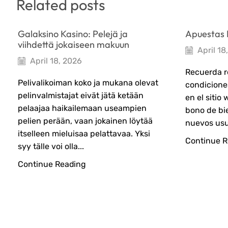
Related posts
Galaksino Kasino: Pelejä ja
Apuestas 
viihdettä jokaiseen makuun
April 18
April 18, 2026
Recuerda re
Pelivalikoiman koko ja mukana olevat
condicione
pelinvalmistajat eivät jätä ketään
en el sitio
pelaajaa haikailemaan useampien
bono de bi
pelien perään, vaan jokainen löytää
nuevos usua
itselleen mieluisaa pelattavaa. Yksi
Continue R
syy tälle voi olla...
Continue Reading