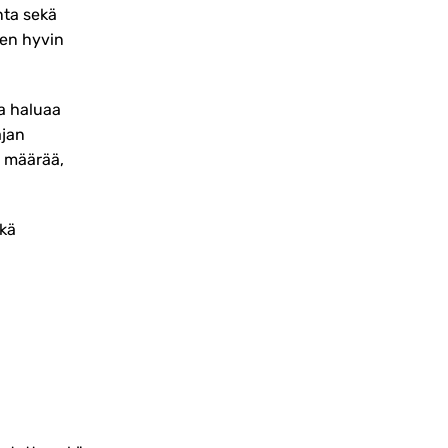
nta sekä
ten hyvin
ja haluaa
ajan
ä määrää,
ekä