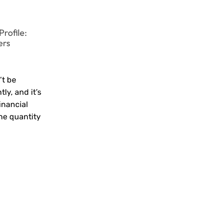
ofile:
Kasinopelaajien psykologia:
ers
Syvällinen katsaus
April 18, 2026
’t be
Kasinoelämän viehätys ei rajoitu
ly, and it’s
ainoastaan voittojen toivomiseen,
inancial
vaan se ulottuu syvemmälle
he quantity
ihmismieleen. Onko sinäkin joskus
miettinyt, miksi pelaajat sorvautuvat
pelaamaan ja mitä heidän
psykologiansa takana...
Continue Reading