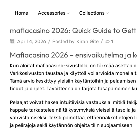
Home
Accessories
Collections
mafiacasino 2026: Quick Guide to Gett
April 4, 2026
/
Posted by
Kiran Gite
/
1
Mafiacasino 2026 – ensivaikutelma ja 
Kun aloitat mafiacasino-sivustolla, on tärkeää asettaa od
Verkkosivuston taustaa ja käyttöä voi arvioida monella ta
Tämä arvio keskittyy yleisiin käytäntöihin ja pelaamisen
tiedot ja ohjeet. Tavoitteena on tarjota tasapainoinen kuv
Pelaajat voivat hakea intuitiivisia vastauksia: mitkä tek
kappale tarkastelee näitä kysymyksiä yleisellä tasolla 
vahvistamiseksi. Teksti painottaa, ettäennakkotietojen li
ja pelirajoja sekä käytännön ohjeita tilin suojaamiseen.