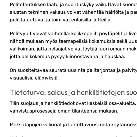
Pelitoteutuksen laatu ja suorituskyky vaikuttavat suor
alustan tekninen vakaus voivat vähentää häiriöitä ja p
pelit latautuvat ja toimivat erilaisilla laitteilla.
Pelityypit voivat vaihdella: kolikkopelit, pöytäpelit ja l
nähdä mukaan myös teemapelisiä kokemuksia sekä uusia i
valikoiman, jotta pelaajat voivat löytää juuri omaan m
jotta pelikokemus pysyy kiinnostavana ja hauskaa.
On suositeltavaa seurata uusinta pelitarjontaa ja päivi
visuaalisia elämyksiä.
Tietoturva: salaus ja henkilötietojen suo
Tilin suojaus ja henkilötiedot ovat keskeisiä osa-alueita. 
vahvistusprosesseja oman tilanteensa mukaan.
Maksutapojen valinnat ja luotettavuus: mitä käytännös