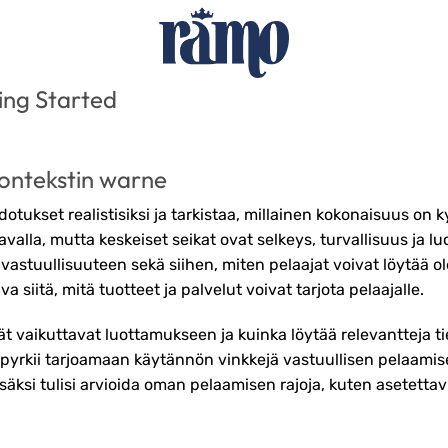
ing Started
kontekstin warne
otukset realistisiksi ja tarkistaa, millainen kokonaisuus on 
valla, mutta keskeiset seikat ovat selkeys, turvallisuus ja l
 vastuullisuuteen sekä siihen, miten pelaajat voivat löytää o
a siitä, mitä tuotteet ja palvelut voivat tarjota pelaajalle.
ijät vaikuttavat luottamukseen ja kuinka löytää relevantteja t
ja pyrkii tarjoamaan käytännön vinkkejä vastuullisen pelaami
säksi tulisi arvioida oman pelaamisen rajoja, kuten asetettav