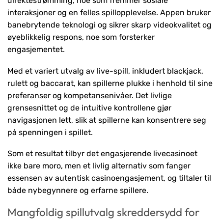
direktestrømming, noe som fremmer sosiale
interaksjoner og en felles spillopplevelse. Appen bruker
banebrytende teknologi og sikrer skarp videokvalitet og
øyeblikkelig respons, noe som forsterker
engasjementet.
Med et variert utvalg av live-spill, inkludert blackjack,
rulett og baccarat, kan spillerne plukke i henhold til sine
preferanser og kompetansenivåer. Det livlige
grensesnittet og de intuitive kontrollene gjør
navigasjonen lett, slik at spillerne kan konsentrere seg
på spenningen i spillet.
Som et resultat tilbyr det engasjerende livecasinoet
ikke bare moro, men et livlig alternativ som fanger
essensen av autentisk casinoengasjement, og tiltaler til
både nybegynnere og erfarne spillere.
Mangfoldig spillutvalg skreddersydd for