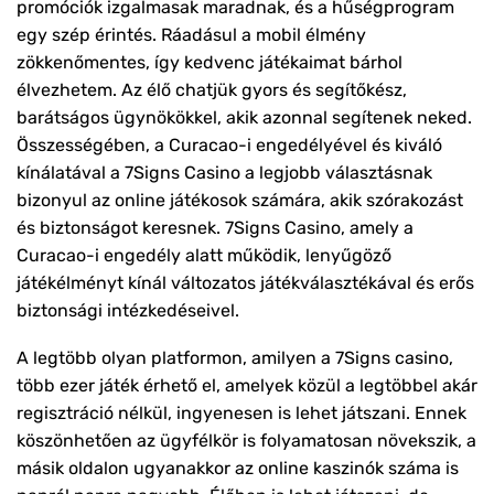
promóciók izgalmasak maradnak, és a hűségprogram
egy szép érintés. Ráadásul a mobil élmény
zökkenőmentes, így kedvenc játékaimat bárhol
élvezhetem. Az élő chatjük gyors és segítőkész,
barátságos ügynökökkel, akik azonnal segítenek neked.
Összességében, a Curacao-i engedélyével és kiváló
kínálatával a 7Signs Casino a legjobb választásnak
bizonyul az online játékosok számára, akik szórakozást
és biztonságot keresnek. 7Signs Casino, amely a
Curacao-i engedély alatt működik, lenyűgöző
játékélményt kínál változatos játékválasztékával és erős
biztonsági intézkedéseivel.
A legtöbb olyan platformon, amilyen a 7Signs casino,
több ezer játék érhető el, amelyek közül a legtöbbel akár
regisztráció nélkül, ingyenesen is lehet játszani. Ennek
köszönhetően az ügyfélkör is folyamatosan növekszik, a
másik oldalon ugyanakkor az online kaszinók száma is