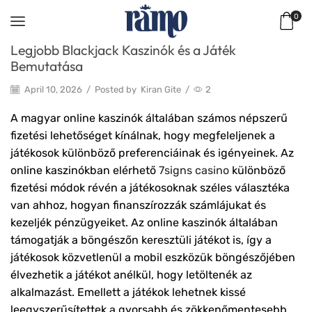
0
Legjobb Blackjack Kaszinók és a Játék
Bemutatása
April 10, 2026
/
Posted by
Kiran Gite
/
2
A magyar online kaszinók általában számos népszerű
fizetési lehetőséget kínálnak, hogy megfeleljenek a
játékosok különböző preferenciáinak és igényeinek. Az
online kaszinókban elérhető
7signs casino
különböző
fizetési módok révén a játékosoknak széles választéka
van ahhoz, hogyan finanszírozzák számlájukat és
kezeljék pénzügyeiket. Az online kaszinók általában
támogatják a böngészőn keresztüli játékot is, így a
játékosok közvetlenül a mobil eszközük böngészőjében
élvezhetik a játékot anélkül, hogy letöltenék az
alkalmazást. Emellett a játékok lehetnek kissé
leegyszerűsítettek a gyorsabb és zökkenőmentesebb