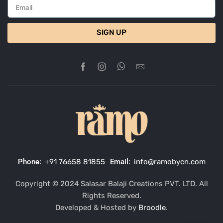
SIGN UP
Phone:
+91 76658 81855
Email:
info@ramobycn.com
Copyright © 2024 Salasar Balaji Creations PVT. LTD. All
Rights Reserved.
Developed & Hosted by
Broodle
.