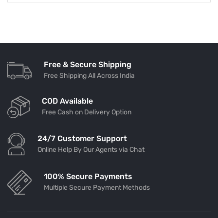
Free & Secure Shipping
Free Shipping All Across India
COD Available
Free Cash on Delivery Option
24/7 Customer Support
Online Help By Our Agents via Chat
100% Secure Payments
Multiple Secure Payment Methods