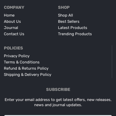
COMPANY
SHOP
Home
Shop All
About Us
Best Sellers
Journal
Latest Products
Contact Us
Trending Products
POLICIES
Privacy Policy
Terms & Conditions
Refund & Returns Policy
Shipping & Delivery Policy
SUBSCRIBE
Enter your email address to get latest offers, new releases,
news and journal updates.