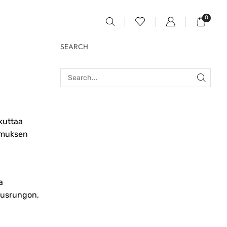
0
SEARCH
kuttaa
tamuksen
a
rusrungon,