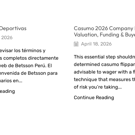
Deportivas
Casumo 2026 Company Pr
Valuation, Funding & Buy
, 2026
April 18, 2026
visar los términos y
This essential step shouldn
s completos directamente
determined casumo flippant
 web de Betsson Perú. El
advisable to wager with a f
envenida de Betsson para
technique that measures t
rios en...
of risk you’re taking...
eading
Continue Reading