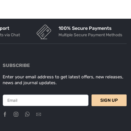
port
100% Secure Payments
ts via Chat
Multiple Secure Payment Methods
SUBSCRIBE
Enter your email address to get latest offers, new releases,
news and journal updates.
SIGN UP